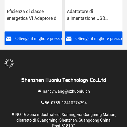
Eficienza di classe
Adattatore di
energetica VI Adaptore di
alimentazione USB
alimentazione a presa
universale Classe
USB con ingresso CA per
energetica VI
uso universale
o
Ottenga il migliore prezzo
Ottenga il migliore prezzo
Shenzhen Huoniu Technology Co.,Ltd
nancy.wang@szhuoniu.cn
86-0755-13410274294
NO.16 Zona industriale di Xialang, via Gongming Matian,
distretto di Guangming, Shenzhen, Guangdong China
Post:518107