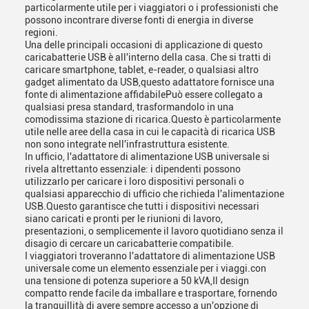
particolarmente utile per i viaggiatori o i professionisti che
possono incontrare diverse fonti di energia in diverse
regioni.
Una delle principali occasioni di applicazione di questo
caricabatterie USB è all'interno della casa. Che si tratti di
caricare smartphone, tablet, e-reader, o qualsiasi altro
gadget alimentato da USB,questo adattatore fornisce una
fonte di alimentazione affidabilePuò essere collegato a
qualsiasi presa standard, trasformandolo in una
comodissima stazione di ricarica.Questo è particolarmente
utile nelle aree della casa in cui le capacità di ricarica USB
non sono integrate nell'infrastruttura esistente.
In ufficio, l'adattatore di alimentazione USB universale si
rivela altrettanto essenziale: i dipendenti possono
utilizzarlo per caricare i loro dispositivi personali o
qualsiasi apparecchio di ufficio che richieda l'alimentazione
USB.Questo garantisce che tutti i dispositivi necessari
siano caricati e pronti per le riunioni di lavoro,
presentazioni, o semplicemente il lavoro quotidiano senza il
disagio di cercare un caricabatterie compatibile.
I viaggiatori troveranno l'adattatore di alimentazione USB
universale come un elemento essenziale per i viaggi.con
una tensione di potenza superiore a 50 kVA,Il design
compatto rende facile da imballare e trasportare, fornendo
la tranquillità di avere sempre accesso a un'opzione di