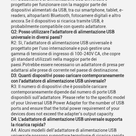
progettato per funzionare con la maggior parte dei
dispositivi alimentati da USB, tra cui smartphone, tablet, e-
readers, altoparlanti Bluetooth, fotocamere digitali e altro
ancora.Se il dispositivo si ricarica tramite USB, è
probabilmente compatibile con questo adattatore.
Q2: Posso utilizzare l'adattatore di alimentazione USB
universale in diversi paesi?
R2: Sì, l'adattatore di alimentazione USB universale è
progettato per l'uso internazionale e può gestire una
gamma di tensione di ingresso di 100-240V CA, che copre
gli standard utilizzati nella maggior parte dei
paesi.Potrebbe essere necessario un adattatore di presa per
adattarsi alle prese di corrente nel paese di destinazione.
D3: Quanti dispositivi posso caricare contemporaneamente
con l'adattatore di alimentazione USB universale?
R3: Il numero di dispositivi che è possibile caricare
contemporaneamente dipende dal numero di porte USB
disponibili sull'adattatore. Please refer to the specific model
of your Universal USB Power Adapter for the number of USB
ports and ensure that the total power requirement of your
devices does not exceed the adapter's output capacity.
D4: L'adattatore di alimentazione USB universale supporta
la ricarica rapida?
A4: Alcuni modelli dell'adattatore di alimentazione USB
universale possono supportare tecnologie di ricarica rapida