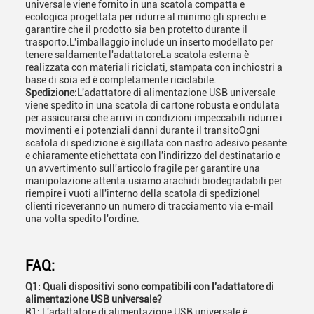
universale viene fornito in una scatola compatta e
ecologica progettata per ridurre al minimo gli sprechi e
garantire che il prodotto sia ben protetto durante il
trasporto.L'imballaggio include un inserto modellato per
tenere saldamente l'adattatoreLa scatola esterna è
realizzata con materiali riciclati, stampata con inchiostri a
base di soia ed è completamente riciclabile.
Spedizione:
L'adattatore di alimentazione USB universale
viene spedito in una scatola di cartone robusta e ondulata
per assicurarsi che arrivi in condizioni impeccabili.ridurre i
movimenti e i potenziali danni durante il transitoOgni
scatola di spedizione è sigillata con nastro adesivo pesante
e chiaramente etichettata con l'indirizzo del destinatario e
un avvertimento sull'articolo fragile per garantire una
manipolazione attenta.usiamo arachidi biodegradabili per
riempire i vuoti all'interno della scatola di spedizioneI
clienti riceveranno un numero di tracciamento via e-mail
una volta spedito l'ordine.
FAQ:
Q1: Quali dispositivi sono compatibili con l'adattatore di
alimentazione USB universale?
R1: L'adattatore di alimentazione USB universale è