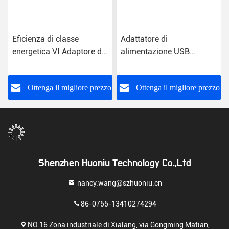
Eficienza di classe
Adattatore di
energetica VI Adaptore di
alimentazione USB
alimentazione a presa
universale Classe
USB con ingresso CA per
energetica VI
uso universale
o
Ottenga il migliore prezzo
Ottenga il migliore prezzo
Shenzhen Huoniu Technology Co.,Ltd
nancy.wang@szhuoniu.cn
86-0755-13410274294
NO.16 Zona industriale di Xialang, via Gongming Matian,