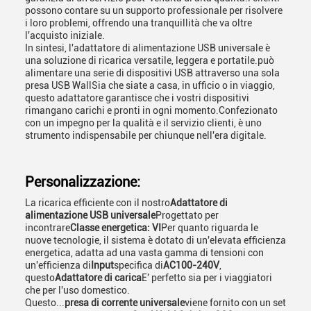
possono contare su un supporto professionale per risolvere
i loro problemi, offrendo una tranquillità che va oltre
l'acquisto iniziale.
In sintesi, l'adattatore di alimentazione USB universale è
una soluzione di ricarica versatile, leggera e portatile.può
alimentare una serie di dispositivi USB attraverso una sola
presa USB WallSia che siate a casa, in ufficio o in viaggio,
questo adattatore garantisce che i vostri dispositivi
rimangano carichi e pronti in ogni momento.Confezionato
con un impegno per la qualità e il servizio clienti, è uno
strumento indispensabile per chiunque nell'era digitale.
Personalizzazione:
La ricarica efficiente con il nostro
Adattatore di
alimentazione USB universale
Progettato per
incontrare
Classe energetica: VI
Per quanto riguarda le
nuove tecnologie, il sistema è dotato di un'elevata efficienza
energetica, adatta ad una vasta gamma di tensioni con
un'efficienza di
Input
specifica di
AC100-240V
,
questo
Adattatore di carica
E' perfetto sia per i viaggiatori
che per l'uso domestico.
Questo...
presa di corrente universale
viene fornito con un set