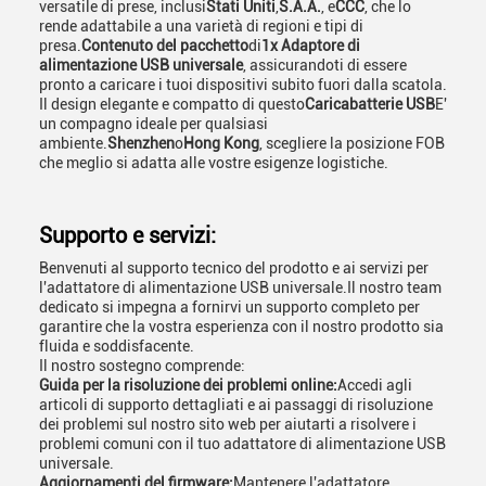
versatile di prese, inclusi
Stati Uniti
,
S.A.A.
, e
CCC
, che lo
rende adattabile a una varietà di regioni e tipi di
presa.
Contenuto del pacchetto
di
1x Adaptore di
alimentazione USB universale
, assicurandoti di essere
pronto a caricare i tuoi dispositivi subito fuori dalla scatola.
Il design elegante e compatto di questo
Caricabatterie USB
E'
un compagno ideale per qualsiasi
ambiente.
Shenzhen
o
Hong Kong
, scegliere la posizione FOB
che meglio si adatta alle vostre esigenze logistiche.
Supporto e servizi:
Benvenuti al supporto tecnico del prodotto e ai servizi per
l'adattatore di alimentazione USB universale.Il nostro team
dedicato si impegna a fornirvi un supporto completo per
garantire che la vostra esperienza con il nostro prodotto sia
fluida e soddisfacente.
Il nostro sostegno comprende:
Guida per la risoluzione dei problemi online:
Accedi agli
articoli di supporto dettagliati e ai passaggi di risoluzione
dei problemi sul nostro sito web per aiutarti a risolvere i
problemi comuni con il tuo adattatore di alimentazione USB
universale.
Aggiornamenti del firmware:
Mantenere l'adattatore