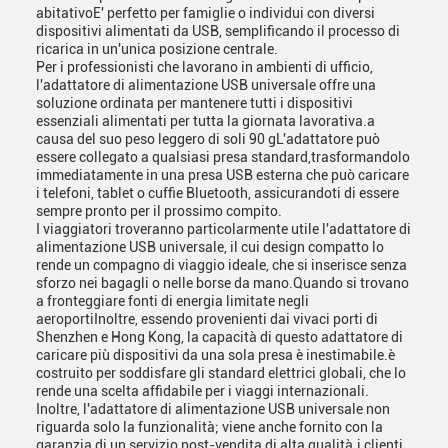
abitativoE' perfetto per famiglie o individui con diversi
dispositivi alimentati da USB, semplificando il processo di
ricarica in un'unica posizione centrale.
Per i professionisti che lavorano in ambienti di ufficio,
l'adattatore di alimentazione USB universale offre una
soluzione ordinata per mantenere tutti i dispositivi
essenziali alimentati per tutta la giornata lavorativa.a
causa del suo peso leggero di soli 90 gL'adattatore può
essere collegato a qualsiasi presa standard,trasformandolo
immediatamente in una presa USB esterna che può caricare
i telefoni, tablet o cuffie Bluetooth, assicurandoti di essere
sempre pronto per il prossimo compito.
I viaggiatori troveranno particolarmente utile l'adattatore di
alimentazione USB universale, il cui design compatto lo
rende un compagno di viaggio ideale, che si inserisce senza
sforzo nei bagagli o nelle borse da mano.Quando si trovano
a fronteggiare fonti di energia limitate negli
aeroportiInoltre, essendo provenienti dai vivaci porti di
Shenzhen e Hong Kong, la capacità di questo adattatore di
caricare più dispositivi da una sola presa è inestimabile.è
costruito per soddisfare gli standard elettrici globali, che lo
rende una scelta affidabile per i viaggi internazionali.
Inoltre, l'adattatore di alimentazione USB universale non
riguarda solo la funzionalità; viene anche fornito con la
garanzia di un servizio post-vendita di alta qualità.i clienti