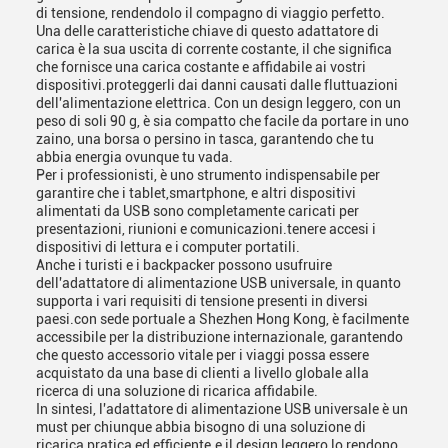
di tensione, rendendolo il compagno di viaggio perfetto.
Una delle caratteristiche chiave di questo adattatore di
carica è la sua uscita di corrente costante, il che significa
che fornisce una carica costante e affidabile ai vostri
dispositivi.proteggerli dai danni causati dalle fluttuazioni
dell'alimentazione elettrica. Con un design leggero, con un
peso di soli 90 g, è sia compatto che facile da portare in uno
zaino, una borsa o persino in tasca, garantendo che tu
abbia energia ovunque tu vada.
Per i professionisti, è uno strumento indispensabile per
garantire che i tablet,smartphone, e altri dispositivi
alimentati da USB sono completamente caricati per
presentazioni, riunioni e comunicazioni.tenere accesi i
dispositivi di lettura e i computer portatili.
Anche i turisti e i backpacker possono usufruire
dell'adattatore di alimentazione USB universale, in quanto
supporta i vari requisiti di tensione presenti in diversi
paesi.con sede portuale a Shezhen Hong Kong, è facilmente
accessibile per la distribuzione internazionale, garantendo
che questo accessorio vitale per i viaggi possa essere
acquistato da una base di clienti a livello globale alla
ricerca di una soluzione di ricarica affidabile.
In sintesi, l'adattatore di alimentazione USB universale è un
must per chiunque abbia bisogno di una soluzione di
ricarica pratica ed efficiente.e il design leggero lo rendono