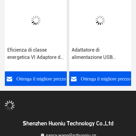
Eficienza di classe
Adattatore di
energetica VI Adaptore di
alimentazione USB
alimentazione a presa
universale Classe
USB con ingresso CA per
energetica VI
uso universale
o
Ottenga il migliore prezzo
Ottenga il migliore prezzo
Shenzhen Huoniu Technology Co.,Ltd
nancy.wang@szhuoniu.cn