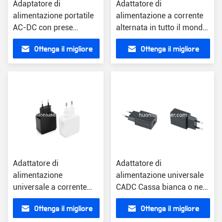
Adaptatore di
Adattatore di
alimentazione portatile
alimentazione a corrente
AC-DC con prese
alternata in tutto il mondo
intercambiabili e
con aggiornamento
Ottenga il migliore
Ottenga il migliore
connettore ottico
wireless connettore ottico
universale
universale UE US UK AU
prezzo
prezzo
plug
Adattatore di
Adattatore di
alimentazione
alimentazione universale
universale a corrente
CADC Cassa bianca o nera
alternata e continua
US/EU/UK/AU
Ottenga il migliore
Ottenga il migliore
singolo articolo