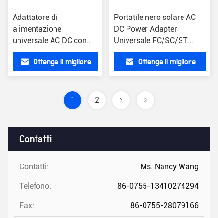
Adattatore di
Portatile nero solare AC
alimentazione
DC Power Adapter
universale AC DC con
Universale FC/SC/ST
spine UE/US/UK/AU
connettore leggero 0.2
Ottenga il migliore
Ottenga il migliore
Cassa in plastica
libbre
leggera 0.2 libbre
prezzo
prezzo
Esemplare gratuito
incluso
1
2
Contatti
Contatti:
Ms. Nancy Wang
Telefono:
86-0755-13410274294
Fax:
86-0755-28079166