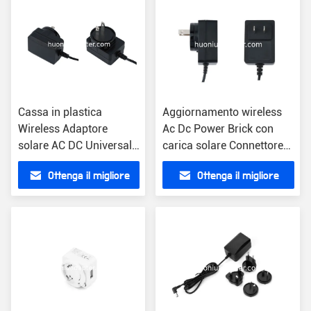
Cassa in plastica
Aggiornamento wireless
Wireless Adaptore
Ac Dc Power Brick con
solare AC DC Universal
carica solare Connettore
Plug Charger Regno
nero FC/SC/ST 1
Ottenga il migliore
Ottenga il migliore
Unito UE Stati Uniti
campione gratuito
prezzo
prezzo