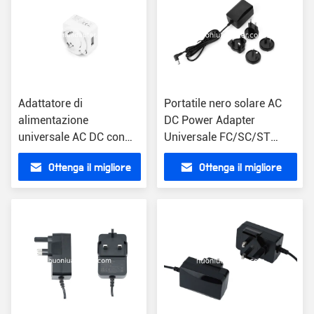
Adattatore di
Portatile nero solare AC
alimentazione
DC Power Adapter
universale AC DC con
Universale FC/SC/ST
spine UE/US/UK/AU
connettore leggero 0.2
Ottenga il migliore
Ottenga il migliore
Cassa in plastica
libbre
leggera 0.2 libbre
prezzo
prezzo
Esemplare gratuito
incluso