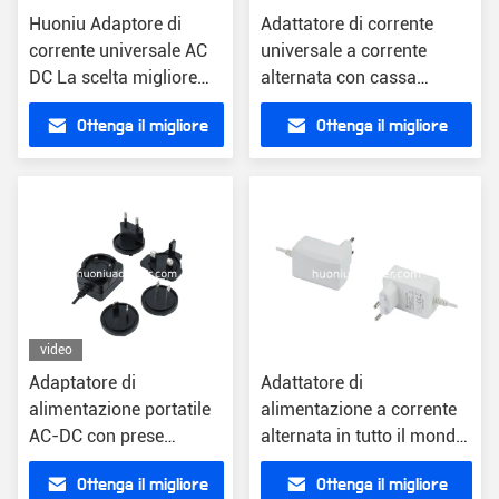
Huoniu Adaptore di
Adattatore di corrente
corrente universale AC
universale a corrente
DC La scelta migliore
alternata con cassa
per le vostre
bianca o nera Ricarica
Ottenga il migliore
Ottenga il migliore
applicazioni elettroniche
solare Aggiornamento
wireless Tipologie di spina
prezzo
prezzo
multiple
video
Adaptatore di
Adattatore di
alimentazione portatile
alimentazione a corrente
AC-DC con prese
alternata in tutto il mondo
intercambiabili e
con aggiornamento
Ottenga il migliore
Ottenga il migliore
connettore ottico
wireless connettore ottico