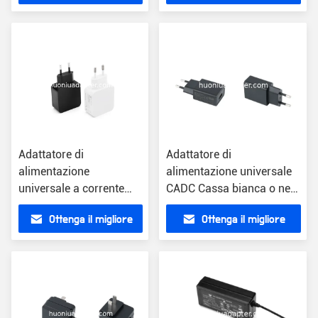
universale
universale UE US UK AU
prezzo
prezzo
plug
Adattatore di
Adattatore di
alimentazione
alimentazione universale
universale a corrente
CADC Cassa bianca o nera
alternata e continua
US/EU/UK/AU
Ottenga il migliore
Ottenga il migliore
singolo articolo
US/EU/UK/AU Tipo di
prezzo
prezzo
presa aggiornamento
wireless leggero