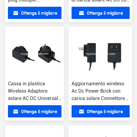
compatibile
spina USA 0.2 libbre
Ottenga il migliore
Ottenga il migliore
prezzo
prezzo
Cassa in plastica
Aggiornamento wireless
Wireless Adaptore
Ac Dc Power Brick con
solare AC DC Universal
carica solare Connettore
Plug Charger Regno
nero FC/SC/ST 1
Ottenga il migliore
Ottenga il migliore
Unito UE Stati Uniti
campione gratuito
prezzo
prezzo