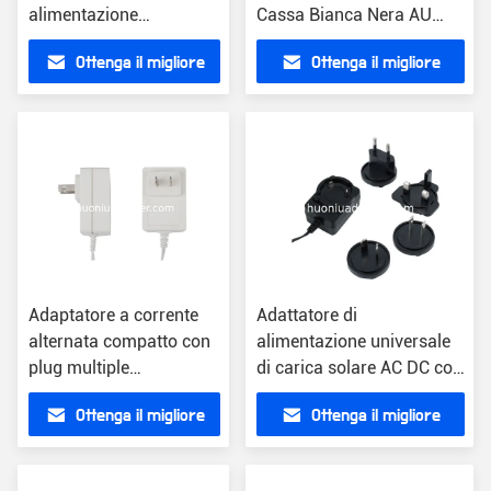
alimentazione
Cassa Bianca Nera AU
universale AC DC con
Plug Wireless Update
Ottenga il migliore
Ottenga il migliore
connettore ottico
prezzo
prezzo
Adaptatore a corrente
Adattatore di
alternata compatto con
alimentazione universale
plug multiple
di carica solare AC DC con
compatibile
spina USA 0.2 libbre
Ottenga il migliore
Ottenga il migliore
prezzo
prezzo