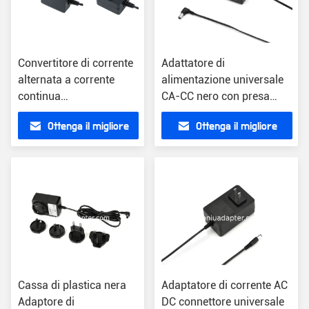
Convertitore di corrente
Adattatore di
alternata a corrente
alimentazione universale
continua
CA-CC nero con presa
interscambiabile in nero
SAA Tipo di presa
Ottenga il migliore
Ottenga il migliore
o bianco da 0,2 lb in
US/EU/UK/AU
custodia di plastica
prezzo
prezzo
Cassa di plastica nera
Adaptatore di corrente AC
Adaptore di
DC connettore universale