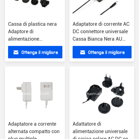
Cassa di plastica nera
Adaptatore di corrente AC
Adaptore di
DC connettore universale
alimentazione
Cassa Bianca Nera AU
universale AC DC con
Plug Wireless Update
Ottenga il migliore
Ottenga il migliore
connettore ottico
prezzo
prezzo
Adaptatore a corrente
Adattatore di
alternata compatto con
alimentazione universale
plug multiple
di carica solare AC DC con