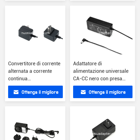
US/EU/UK/AU Tipo di
prezzo
prezzo
presa aggiornamento
wireless leggero
Convertitore di corrente
Adattatore di
alternata a corrente
alimentazione universale
continua
CA-CC nero con presa
interscambiabile in nero
SAA Tipo di presa
Ottenga il migliore
Ottenga il migliore
o bianco da 0,2 lb in
US/EU/UK/AU
custodia di plastica
prezzo
prezzo