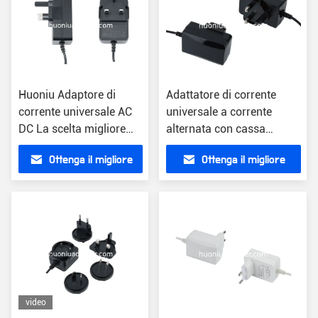
Huoniu Adaptore di
Adattatore di corrente
corrente universale AC
universale a corrente
DC La scelta migliore
alternata con cassa
per le vostre
bianca o nera Ricarica
Ottenga il migliore
Ottenga il migliore
applicazioni elettroniche
solare Aggiornamento
wireless Tipologie di spina
prezzo
prezzo
multiple
video