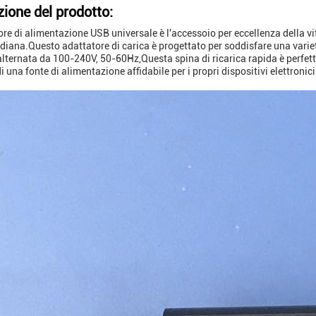
zione del prodotto:
ore di alimentazione USB universale è l'accessoio per eccellenza della vi
idiana.Questo adattatore di carica è progettato per soddisfare una varie
alternata da 100-240V, 50-60Hz,Questa spina di ricarica rapida è perfett
 una fonte di alimentazione affidabile per i propri dispositivi elettronici