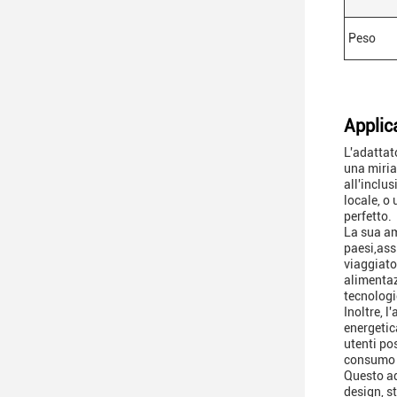
Peso
Applic
L'adattat
una miria
all'inclu
locale, o
perfetto.
La sua am
paesi,ass
viaggiato
alimentaz
tecnologi
Inoltre, 
energetic
utenti po
consumo d
Questo ad
design, s