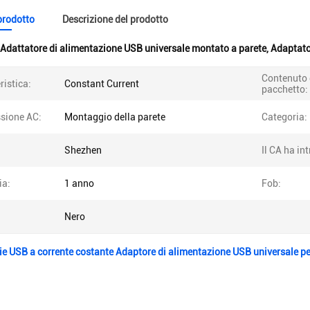
 prodotto
Descrizione del prodotto
Adattatore di alimentazione USB universale montato a parete
,
Adaptato
Contenuto 
ristica:
Constant Current
pacchetto:
sione AC:
Montaggio della parete
Categoria:
Shezhen
Il CA ha in
ia:
1 anno
Fob:
Nero
ie USB a corrente costante Adaptore di alimentazione USB universale per