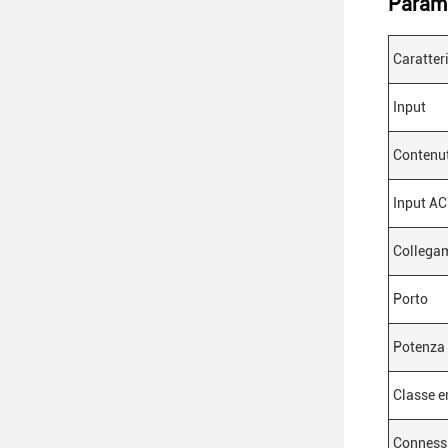
Parame
Caratter
Input
Contenut
Input AC
Collega
Porto
Potenza 
Classe e
Conness