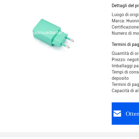
Sherzhen
Dettagli del p
Luogo di origi
Marca: Huoni
Certificazio
Numero di mo
Termini di pa
Quantità di o
Prezzo: negot
Imballaggi p
Tempi di conse
deposito
Termini di pa
Capacità di a
Otten