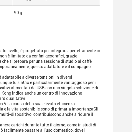
90 g
to livello, è progettato per integrarsi perfettamente in
on è limitato da confini geografici, grazie
e che si prepara per una sessione di studio al caffè
ntemporaneamente, questo adattatore è il compagno
dattabile a diverse tensioni in diversi
ovunque tu siaCiò è particolarmente vantaggioso per i
ositivi alimentati da USB con una singola soluzione di
 Kong indica anche un centro di innovazione
rd qualitativi.
a VI, a causa della sua elevata efficienza
a e la vita sostenibile sono di primaria importanzaGli
multi-dispositivo, contribuiscono anche a ridurre il
anere carichi durante tutto il giorno, come in studi di
uò facilmente passare all'uso domestico, dove i