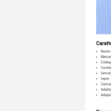
Caratte
Nome d
Merca
Colle
Conten
Serviz
Input
Carica
Adatta
Adapte