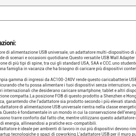
azioni:
ore di alimentazione USB universale, un adattatore multi-dispositivo di al
de di scenari e occasioni quotidiane.Questo versatile USB Wall Adapter n
sione di più tipi di spine, tra cui gli standard USA, SAA e CCC.uno student
 una famiglia in vacanza che ha bisogno di caricare più dispositivi co
pia gamma di ingressi da AC100-240V rende questo caricabatterie USB a
icurando che tu possa alimentare i tuoi dispositivi senza interruzioni, 
ri internazionali che desiderano caricare smartphone, tablet e altri disp
ione compatta.La posizione FOB di questo prodotto a Shenzhen e Hong
ca, garantendo che l'adattatore sia prodotto secondo i più elevati standa
l'adattatore di alimentazione USB universale rientra nella classe energetic
a.Questo è fondamentale in un mondo in cui la conservazione dell'energi
ssono trarre conforto dal fatto che, mentre utilizzano questo adattatore 
i energia, allineandosi a pratiche eco-compatibili.
attatore è ideale per ambienti di lavoro in cui più dispositivi devono rim
tartup tecnologiche o spazi di coworking.L'adattatore USB per il muro p