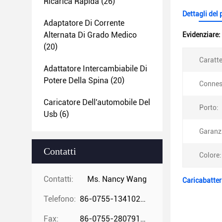
Ricarica Rapida
(26)
Dettagli del
Adaptatore Di Corrente
Alternata Di Grado Medico
Evidenziare:
(20)
Caratte
Adattatore Intercambiabile Di
Potere Della Spina
(20)
Connes
Caricatore Dell'automobile Del
Porto:
Usb
(6)
Garanz
Contatti
Colore:
Contatti:
Ms. Nancy Wang
Caricabatter
Telefono:
86-0755-13410274294
Fax:
86-0755-28079166