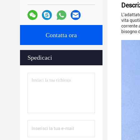
Descri
L'adattat
vita quot
corrente 
bisogno di
Contatta ora
Spedicaci