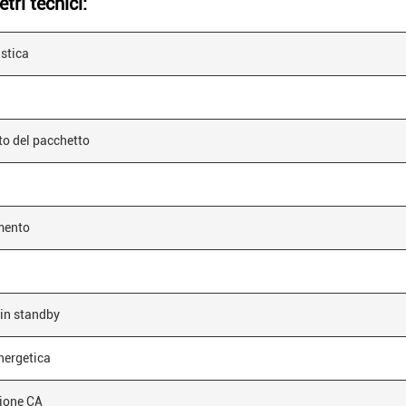
tri tecnici:
istica
o del pacchetto
mento
in standby
nergetica
ione CA