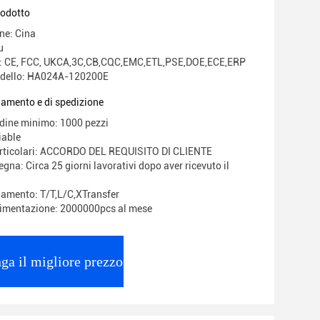
rodotto
ne: Cina
u
ne: CE, FCC, UKCA,3C,CB,CQC,EMC,ETL,PSE,DOE,ECE,ERP
dello: HA024A-120200E
gamento e di spedizione
rdine minimo: 1000 pezzi
iable
articolari: ACCORDO DEL REQUISITO DI CLIENTE
gna: Circa 25 giorni lavorativi dopo aver ricevuto il
gamento: T/T,L/C,XTransfer
limentazione: 2000000pcs al mese
ga il migliore prezzo