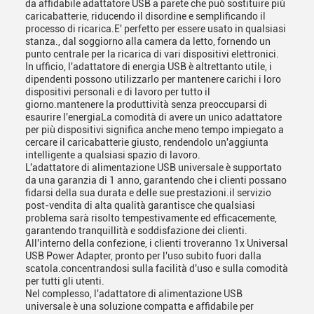
da affidabile adattatore USB a parete che può sostituire più
caricabatterie, riducendo il disordine e semplificando il
processo di ricarica.E' perfetto per essere usato in qualsiasi
stanza., dal soggiorno alla camera da letto, fornendo un
punto centrale per la ricarica di vari dispositivi elettronici.
In ufficio, l'adattatore di energia USB è altrettanto utile, i
dipendenti possono utilizzarlo per mantenere carichi i loro
dispositivi personali e di lavoro per tutto il
giorno.mantenere la produttività senza preoccuparsi di
esaurire l'energiaLa comodità di avere un unico adattatore
per più dispositivi significa anche meno tempo impiegato a
cercare il caricabatterie giusto, rendendolo un'aggiunta
intelligente a qualsiasi spazio di lavoro.
L'adattatore di alimentazione USB universale è supportato
da una garanzia di 1 anno, garantendo che i clienti possano
fidarsi della sua durata e delle sue prestazioni.il servizio
post-vendita di alta qualità garantisce che qualsiasi
problema sarà risolto tempestivamente ed efficacemente,
garantendo tranquillità e soddisfazione dei clienti.
All'interno della confezione, i clienti troveranno 1x Universal
USB Power Adapter, pronto per l'uso subito fuori dalla
scatola.concentrandosi sulla facilità d'uso e sulla comodità
per tutti gli utenti.
Nel complesso, l'adattatore di alimentazione USB
universale è una soluzione compatta e affidabile per