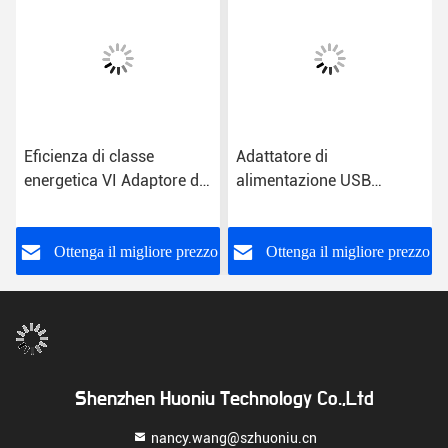
Eficienza di classe
Adattatore di
energetica VI Adaptore di
alimentazione USB
alimentazione a presa
universale Classe
USB con ingresso CA per
energetica VI
uso universale
o
Ottenga il migliore prezzo
Ottenga il migliore prezzo
Shenzhen Huoniu Technology Co.,Ltd
nancy.wang@szhuoniu.cn