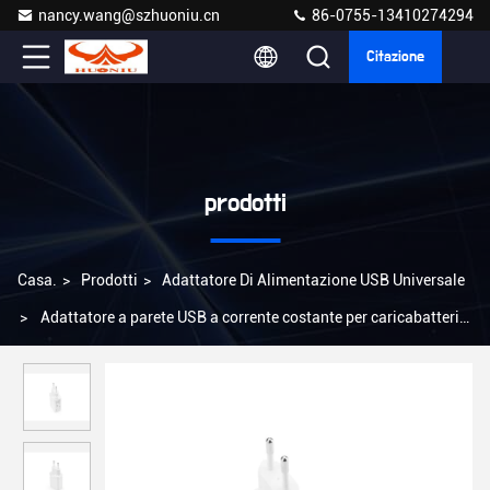
nancy.wang@szhuoniu.cn
86-0755-13410274294
Citazione
prodotti
Casa.
>
Prodotti
>
Adattatore Di Alimentazione USB Universale
>
Adattatore a parete USB a corrente costante per caricabatterie
USB Categoria Europa Popolare Disegno di montaggio a parete a
presa