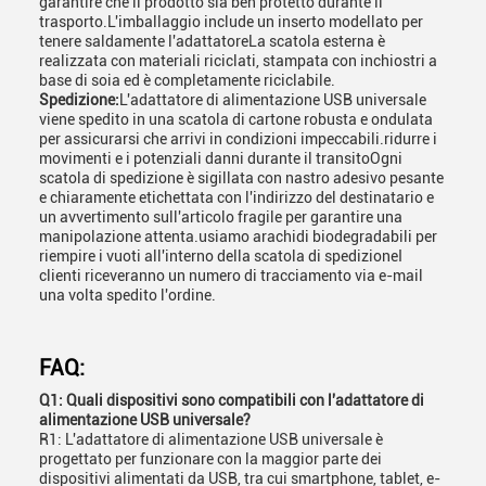
garantire che il prodotto sia ben protetto durante il
trasporto.L'imballaggio include un inserto modellato per
tenere saldamente l'adattatoreLa scatola esterna è
realizzata con materiali riciclati, stampata con inchiostri a
base di soia ed è completamente riciclabile.
Spedizione:
L'adattatore di alimentazione USB universale
viene spedito in una scatola di cartone robusta e ondulata
per assicurarsi che arrivi in condizioni impeccabili.ridurre i
movimenti e i potenziali danni durante il transitoOgni
scatola di spedizione è sigillata con nastro adesivo pesante
e chiaramente etichettata con l'indirizzo del destinatario e
un avvertimento sull'articolo fragile per garantire una
manipolazione attenta.usiamo arachidi biodegradabili per
riempire i vuoti all'interno della scatola di spedizioneI
clienti riceveranno un numero di tracciamento via e-mail
una volta spedito l'ordine.
FAQ:
Q1: Quali dispositivi sono compatibili con l'adattatore di
alimentazione USB universale?
R1: L'adattatore di alimentazione USB universale è
progettato per funzionare con la maggior parte dei
dispositivi alimentati da USB, tra cui smartphone, tablet, e-