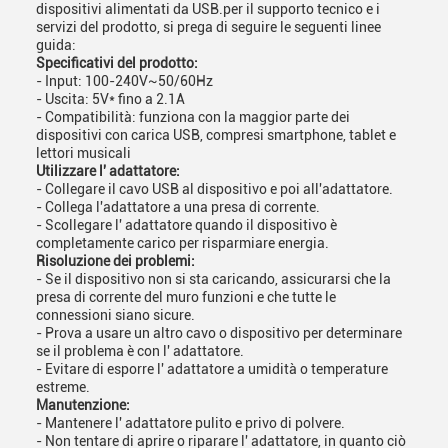
dispositivi alimentati da USB.per il supporto tecnico e i
servizi del prodotto, si prega di seguire le seguenti linee
guida:
Specificativi del prodotto:
- Input: 100-240V~50/60Hz
- Uscita: 5V* fino a 2.1A
- Compatibilità: funziona con la maggior parte dei
dispositivi con carica USB, compresi smartphone, tablet e
lettori musicali
Utilizzare l' adattatore:
- Collegare il cavo USB al dispositivo e poi all'adattatore.
- Collega l'adattatore a una presa di corrente.
- Scollegare l' adattatore quando il dispositivo è
completamente carico per risparmiare energia.
Risoluzione dei problemi:
- Se il dispositivo non si sta caricando, assicurarsi che la
presa di corrente del muro funzioni e che tutte le
connessioni siano sicure.
- Prova a usare un altro cavo o dispositivo per determinare
se il problema è con l' adattatore.
- Evitare di esporre l' adattatore a umidità o temperature
estreme.
Manutenzione:
- Mantenere l' adattatore pulito e privo di polvere.
- Non tentare di aprire o riparare l' adattatore, in quanto ciò