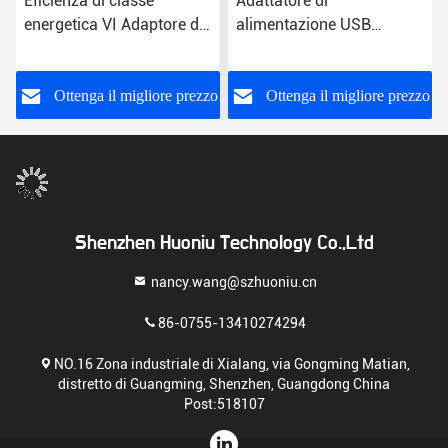
Eficienza di classe
Adattatore di
energetica VI Adaptore di
alimentazione USB
alimentazione a presa
universale Classe
USB con ingresso CA per
energetica VI
uso universale
o
Ottenga il migliore prezzo
Ottenga il migliore prezzo
Shenzhen Huoniu Technology Co.,Ltd
nancy.wang@szhuoniu.cn
86-0755-13410274294
NO.16 Zona industriale di Xialang, via Gongming Matian,
distretto di Guangming, Shenzhen, Guangdong China
Post:518107