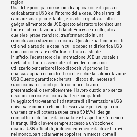
regioni.
Una delle principali occasioni di applicazione di questo
caricabatterie USB è all'interno della casa. Che si tratti di
caricare smartphone, tablet, e-reader, o qualsiasi altro
gadget alimentato da USB,questo adattatore fornisce una
fonte di alimentazione affidabilePuò essere collegato a
qualsiasi presa standard, trasformandolo in una
comodissima stazione di ricarica.Questo è particolarmente
utile nelle aree della casa in cui le capacità di ricarica USB
non sono integrate nell'infrastruttura esistente.
In ufficio, l'adattatore di alimentazione USB universale si
rivela altrettanto essenziale: i dipendenti possono
utilizzarlo per caricare i loro dispositivi personali o
qualsiasi apparecchio di ufficio che richieda l'alimentazione
USB.Questo garantisce che tutti i dispositivi necessari
siano caricati e pronti per le riunioni di lavoro,
presentazioni, o semplicemente il lavoro quotidiano senza il
disagio di cercare un caricabatterie compatibile.
I viaggiatori troveranno l'adattatore di alimentazione USB
universale come un elemento essenziale per i viaggi.con
una tensione di potenza superiore a 50 kVA,Il design
compatto rende facile da imballare e trasportare, fornendo
la tranquillità di avere sempre accesso a un'opzione di
ricarica USB affidabile, indipendentemente da dove ti trovi
nel mondo.particolarmente popolare in mercati come il