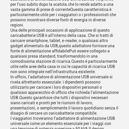
per l'uso subito dopo la scatola.che lo rende adatto a una
vasta gamma di prese di correnteQuesta caratteristica è
particolarmente utile per i viaggiatori o i professionisti che
possono incontrare diverse fonti di energia in diverse
regioni.
Una delle principali occasioni di applicazione di questo
caricabatterie USB è all'interno della casa. Che si tratti di
caricare smartphone, tablet, e-reader, o qualsiasi altro
gadget alimentato da USB,questo adattatore fornisce una
fonte di alimentazione affidabilePuò essere collegato a
qualsiasi presa standard, trasformandolo in una
comodissima stazione di ricarica.Questo è particolarmente
utile nelle aree della casa in cui le capacità di ricarica USB
non sono integrate nell'infrastruttura esistente.
In ufficio, l'adattatore di alimentazione USB universale si
rivela altrettanto essenziale: i dipendenti possono
utilizzarlo per caricare i loro dispositivi personali o
qualsiasi apparecchio di ufficio che richieda l'alimentazione
USB.Questo garantisce che tutti i dispositivi necessari
siano caricati e pronti per le riunioni di lavoro,
presentazioni, o semplicemente il lavoro quotidiano senza il
disagio di cercare un caricabatterie compatibile.
I viaggiatori troveranno l'adattatore di alimentazione USB
universale come un elemento essenziale per i viaggi.con
una tensione di potenza superiore a 50 kVA,Il design