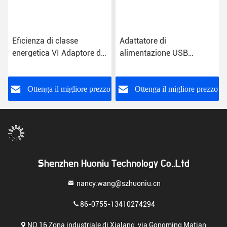
Eficienza di classe
Adattatore di
energetica VI Adaptore di
alimentazione USB
alimentazione a presa
universale Classe
USB con ingresso CA per
energetica VI
uso universale
o
Ottenga il migliore prezzo
Ottenga il migliore prezzo
Shenzhen Huoniu Technology Co.,Ltd
nancy.wang@szhuoniu.cn
86-0755-13410274294
NO.16 Zona industriale di Xialang, via Gongming Matian,