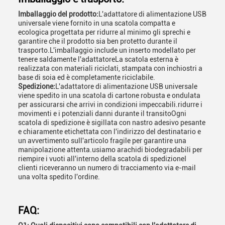
Imballaggio del prodotto:
L'adattatore di alimentazione USB
universale viene fornito in una scatola compatta e
ecologica progettata per ridurre al minimo gli sprechi e
garantire che il prodotto sia ben protetto durante il
trasporto.L'imballaggio include un inserto modellato per
tenere saldamente l'adattatoreLa scatola esterna è
realizzata con materiali riciclati, stampata con inchiostri a
base di soia ed è completamente riciclabile.
Spedizione:
L'adattatore di alimentazione USB universale
viene spedito in una scatola di cartone robusta e ondulata
per assicurarsi che arrivi in condizioni impeccabili.ridurre i
movimenti e i potenziali danni durante il transitoOgni
scatola di spedizione è sigillata con nastro adesivo pesante
e chiaramente etichettata con l'indirizzo del destinatario e
un avvertimento sull'articolo fragile per garantire una
manipolazione attenta.usiamo arachidi biodegradabili per
riempire i vuoti all'interno della scatola di spedizioneI
clienti riceveranno un numero di tracciamento via e-mail
una volta spedito l'ordine.
FAQ: