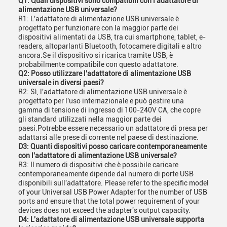
Q1: Quali dispositivi sono compatibili con l'adattatore di
alimentazione USB universale?
R1: L'adattatore di alimentazione USB universale è
progettato per funzionare con la maggior parte dei
dispositivi alimentati da USB, tra cui smartphone, tablet, e-
readers, altoparlanti Bluetooth, fotocamere digitali e altro
ancora.Se il dispositivo si ricarica tramite USB, è
probabilmente compatibile con questo adattatore.
Q2: Posso utilizzare l'adattatore di alimentazione USB
universale in diversi paesi?
R2: Sì, l'adattatore di alimentazione USB universale è
progettato per l'uso internazionale e può gestire una
gamma di tensione di ingresso di 100-240V CA, che copre
gli standard utilizzati nella maggior parte dei
paesi.Potrebbe essere necessario un adattatore di presa per
adattarsi alle prese di corrente nel paese di destinazione.
D3: Quanti dispositivi posso caricare contemporaneamente
con l'adattatore di alimentazione USB universale?
R3: Il numero di dispositivi che è possibile caricare
contemporaneamente dipende dal numero di porte USB
disponibili sull'adattatore. Please refer to the specific model
of your Universal USB Power Adapter for the number of USB
ports and ensure that the total power requirement of your
devices does not exceed the adapter's output capacity.
D4: L'adattatore di alimentazione USB universale supporta