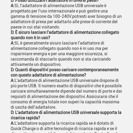
D: Posso utilizzare l'adattatore in diversi paesi?
A:
Sì, l'adattatore di alimentazione USB universale è
progettato per l'uso internazionale e può gestire una
gamma di tensione da 100-240V.potresti aver bisogno di un
adattatore di presa per adattarlo alle prese di corrente del
paese in cui stai visitando.
D: È sicuro lasciare l'adattatore di alimentazione collegato
quando non è in uso?
A:
Sì, è generalmente sicuro lasciare l'adattatore di
alimentazione collegato quando non è in uso.ma per
risparmiare energia e per una maggiore sicurezza, si
raccomanda di staccarlo quando non si sta caricando
attivamente un dispositivo.
D: Quanti dispositivi posso caricare contemporaneamente
con questo adattatore di alimentazione?
A:
L'adattatore di alimentazione USB universale dispone di
più porte USB. Il numero esatto di dispositivi che è possibile
caricare simultaneamente dipende dal numero di porte e dai
requisiti di alimentazione dei dispositivi.Assicurarsi che il
consumo di energia totale non superi la capacità massima
di uscita dell'adattatore.
D: L'adattatore di alimentazione USB universale supporta la
ricarica rapida?
A:
L'adattatore supporta la ricarica rapida se è dotato di
Quick Charge o di altre tecnologie di ricarica rapida e se il