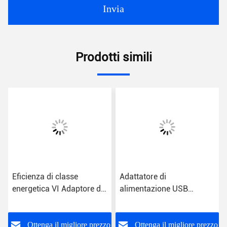
Invia
Prodotti simili
Eficienza di classe
Adattatore di
energetica VI Adaptore di
alimentazione USB
alimentazione a presa
universale Classe
USB con ingresso CA per
energetica VI
uso universale
o
Ottenga il migliore prezzo
Ottenga il migliore prezzo