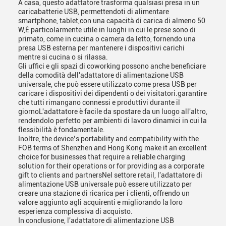
A casa, questo adattatore trasforma qualsiasi presa in un
caricabatterie USB, permettendoti di alimentare
smartphone, tablet,con una capacità di carica di almeno 50
W,È particolarmente utile in luoghi in cui le prese sono di
primato, come in cucina o camera da letto, fornendo una
presa USB esterna per mantenere i dispositivi carichi
mentre si cucina o si rilassa.
Gli uffici e gli spazi di coworking possono anche beneficiare
della comodità dell'adattatore di alimentazione USB
universale, che può essere utilizzato come presa USB per
caricare i dispositivi dei dipendenti o dei visitatori.garantire
che tutti rimangano connessi e produttivi durante il
giornoL'adattatore è facile da spostare da un luogo all'altro,
rendendolo perfetto per ambienti di lavoro dinamici in cui la
flessibilità è fondamentale.
Inoltre, the device’s portability and compatibility with the
FOB terms of Shenzhen and Hong Kong make it an excellent
choice for businesses that require a reliable charging
solution for their operations or for providing as a corporate
gift to clients and partnersNel settore retail, l'adattatore di
alimentazione USB universale può essere utilizzato per
creare una stazione di ricarica per i clienti, offrendo un
valore aggiunto agli acquirenti e migliorando la loro
esperienza complessiva di acquisto.
In conclusione, l'adattatore di alimentazione USB