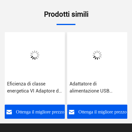
Prodotti simili
Eficienza di classe
Adattatore di
energetica VI Adaptore di
alimentazione USB
alimentazione a presa
universale Classe
USB con ingresso CA per
energetica VI
uso universale
o
Ottenga il migliore prezzo
Ottenga il migliore prezzo