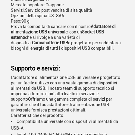
Mercato popolare:
Giappone
Servizi:
Servizio post vendita di alta qualità
Opzioni della spina:
US. SAA.
Peso:
90 g
Prova la comodità di caricare con il nostro
Adattatore di
alimentazione USB universale
, con un
Socket USB
esterno
che si rivolge a una varietà di
dispositivi.
Caricabatterie USB
è progettato per soddisfare i
bisogni di energia di tutti i dispositivi USB compatibili.
Supporto e servizi:
L'adattatore di alimentazione USB universale è progettato
per un facile utilizzo con una vasta gamma di dispositivi
alimentati da USB.Il nostro team di supporto tecnico si
impegna a fornire il più alto livello di servizio e
supportoOffriamo una gamma completa di servizi per
garantire che il tuo adattatore di alimentazione USB
universale fornisca prestazioni ottimali.
Caratteristiche del prodotto:
Compatibilità universale con dispositivi alimentati da
USB-A
Input: 100-240V AC, 50/60Hz, per uso mondiale