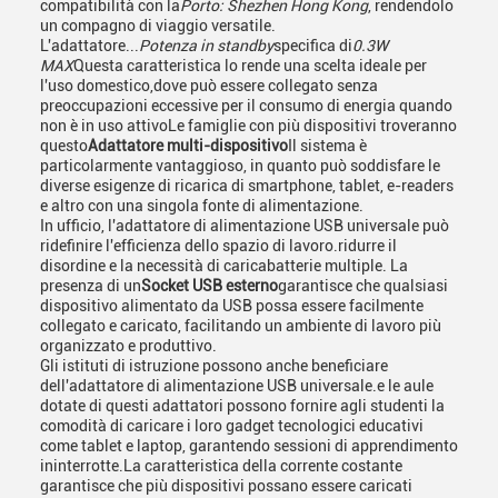
compatibilità con la
Porto: Shezhen Hong Kong
, rendendolo
un compagno di viaggio versatile.
L'adattatore...
Potenza in standby
specifica di
0.3W
MAX
Questa caratteristica lo rende una scelta ideale per
l'uso domestico,dove può essere collegato senza
preoccupazioni eccessive per il consumo di energia quando
non è in uso attivoLe famiglie con più dispositivi troveranno
questo
Adattatore multi-dispositivo
Il sistema è
particolarmente vantaggioso, in quanto può soddisfare le
diverse esigenze di ricarica di smartphone, tablet, e-readers
e altro con una singola fonte di alimentazione.
In ufficio, l'adattatore di alimentazione USB universale può
ridefinire l'efficienza dello spazio di lavoro.ridurre il
disordine e la necessità di caricabatterie multiple. La
presenza di un
Socket USB esterno
garantisce che qualsiasi
dispositivo alimentato da USB possa essere facilmente
collegato e caricato, facilitando un ambiente di lavoro più
organizzato e produttivo.
Gli istituti di istruzione possono anche beneficiare
dell'adattatore di alimentazione USB universale.e le aule
dotate di questi adattatori possono fornire agli studenti la
comodità di caricare i loro gadget tecnologici educativi
come tablet e laptop, garantendo sessioni di apprendimento
ininterrotte.La caratteristica della corrente costante
garantisce che più dispositivi possano essere caricati