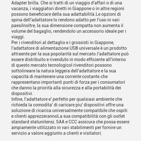
Adapter brilla. Che si tratti di un viaggio d'affari o di una
vacanza, i viaggiatori diretti in Giappone o in altre regioni
possono beneficiare della sua adattabilità.Le opzioni di
spina dell'adattatore lo rendono adatto per l'uso in vari
paesiInoltre, la sua dimensione compatta non aumenta il
volume del bagaglio, rendendolo un accessorio ideale per i
viaggi.
Per i rivenditori al dettaglio e i grossisti in Giappone,
l'adattatore di alimentazione USB universale è un prodotto
attraente per la sua popolarità sul mercato.l'adattatore può
essere distribuito e rivenduto in modo efficiente all'interno
di questo mercato tecnologicoI rivenditori possono
sottolineare la natura leggera dell'adattatore e la sua
capacità di mantenere una corrente costante.che
rappresentano importanti punti di forza per i consumatori
che danno la priorità alla sicurezza e alla portabilità dei
dispositivi.
Infine, l'adattatore e' perfetto per qualsiasi ambiente che
richieda la comodita' di caricare piu' dispositivi.offre una
soluzione di ricarica universalmente compatibile che ospiti
e clienti apprezzerannoLa sua compatibilità con gli outlet
standard statunitensi, SAA e CCC assicura che possa essere
ampiamente utilizzato in vari stabilimenti per fornire un
servizio a valore aggiunto a clienti e visitatori.