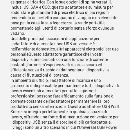
esigenze di ricarica.Con le sue opzioni di spina versatili,
inclusi US, SAA e CCC, questo adattatore è su misura per
soddisfare gli standard di presa elettrica di più regioni,
rendendolo un perfetto compagno di viaggio o un elemento
base per la casa.la sua leggerezza la rende portatile,
permettendo agli utenti di portarlo senza sforzo ovunque
vadano.
Una delle principali occasioni di applicazione per
l'adattatore di alimentazione USB universale è
nell'ambiente domestico.altri apparecchi elettronici per uso
personaleQuesto adattatore garantisce che i vostri
dispositivi siano caricati con una funzione di corrente
costante,fornire un'esperienza di ricarica sicura ed
efficiente senza il rischio di danneggiare i dispositivi a
causa di fluttuazioni di potenza.
In ambienti di ufficio, l'adattatore di ricarica è uno
strumento indispensabile per mantenere tutti i dispositivi di
lavoro essenziali alimentati per tutto il giorno.I
professionisti possono fare affidamento sulla funzione di
corrente costante dell'adattatore per mantenere la loro
produttività senza interruzioni. Questo adattatore USB Wall
Socket si integra perfettamente in qualsiasi spazio di
lavoro, offrendo una fonte di alimentazione conveniente per
i dispositivi USB senza il disordine di più caricabatterie.
I viaggi sono un altro scenario in cui l'Universal USB Power