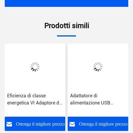
Prodotti simili
Eficienza di classe
Adattatore di
energetica VI Adaptore di
alimentazione USB
alimentazione a presa
universale Classe
USB con ingresso CA per
energetica VI
uso universale
o
Ottenga il migliore prezzo
Ottenga il migliore prezzo