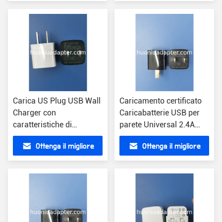
Uscita certificata
prezzo
prezzo
CE/FCC/RoHS
Carica US Plug USB Wall
Caricamento certificato
Charger con
Caricabatterie USB per
caratteristiche di
parete Universal 2.4A
protezione certificate
Output Bianco con
Ottenga il migliore
Ottenga il migliore
CE/FCC/RoHS
protezione CE/FCC/RoHS
prezzo
prezzo