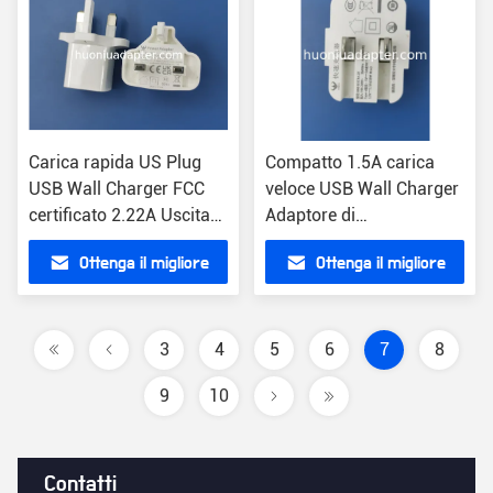
Carica rapida US Plug
Compatto 1.5A carica
USB Wall Charger FCC
veloce USB Wall Charger
certificato 2.22A Uscita
Adaptore di
leggero
alimentazione USB
Ottenga il migliore
Ottenga il migliore
leggero
prezzo
prezzo
3
4
5
6
7
8
9
10
Contatti