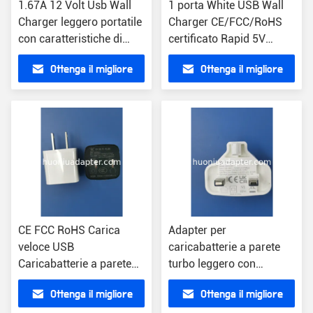
1.67A 12 Volt Usb Wall
1 porta White USB Wall
Charger leggero portatile
Charger CE/FCC/RoHS
con caratteristiche di
certificato Rapid 5V
protezione tripla
Output Voltage 2,4 once
Ottenga il migliore
Ottenga il migliore
prezzo
prezzo
CE FCC RoHS Carica
Adapter per
veloce USB
caricabatterie a parete
Caricabatterie a parete
turbo leggero con
5V Uscita Compatibilità
protezione da
Ottenga il migliore
Ottenga il migliore
universale
sovraccarico 2.22A