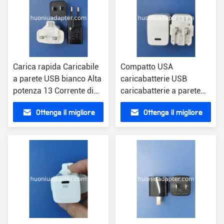
Carica rapida Caricabile
Compatto USA
a parete USB bianco Alta
caricabatterie USB
potenza 13 Corrente di
caricabatterie a parete
uscita 2.22A
leggero 2,4 once 100-
Ottenga il migliore
Ottenga il migliore
240V Voltaggio di
ingresso
prezzo
prezzo