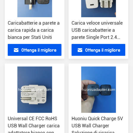
Caricabatterie a parete a
Carica veloce universale
carica rapida a carica
USB caricabatterie a
bianca per Stati Uniti
parete Single Port 2.4
Unce US Plug con
Ottenga il migliore
Ottenga il migliore
protezione da
sovraccarico
prezzo
prezzo
Universal CE FCC RoHS
Huoniu Quick Charge 5V
USB Wall Charger carica
USB Wall Charger
adattatore bianco con
Soluzione di ricarica