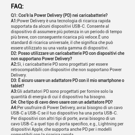
FAQ:
Q1: Cos'è la Power Delivery (PD) nei caricabatterie?
A1:
Power Delivery è una tecnologia di ricarica rapida
supportata da alcuni dispositivi USB-C. Consente al
dispositivo di assumere più potenza in un periodo di tempo
più breve, con conseguente ricarica più veloce.È uno
standard di ricarica universale, il che significa che può
essere utilizzato su una vasta gamma di dispositivi.
D2: Posso utilizzare un caricabatterie PD con dispositivi che
non supportano Power Delivery?
A2:
Sì, i caricabatterie PD sono progettati per essere
retrocompatibili con dispositivi che non supportano Power
Delivery.
D3: È sicuro usare un adattatore PD con il mio smartphone o
tablet?
A3:
Gli adattatori PD sono progettati per fornire solo la
quantità di energia di cui il dispositivo ha bisogno.
D4: Che tipo di cavo devo usare con un adattatore PD?
A4:
Per usufruire di Power Delivery, avrai bisogno di un cavo
USB-C a USB-C se il tuo dispositivo ha una porta USB-C.
Per dispositivi con altri tipi di porte, avrai bisogno di un
cavo USB-C a quel tipo di porta specifico, e.g., Lightning per
dispositivi Apple, che supporta anche PD per i modelli
compatibili con la ricarica rapida.