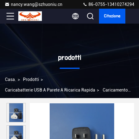
nancy.wang@szhuoniu.cn
86-0755-13410274294
Citazione
prodotti
Casa.
>
Prodotti
>
Caricabatterie USB A Parete A Ricarica Rapida
>
Caricamento
portatile Caricabatterie USB a parete con corrente di uscita di
2,22A Certificato CE/FCC/RoHS