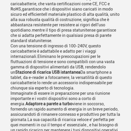
caricabatterie, che vanta certificazioni come CE, FCC e
RoHS,garantisce che i dispositivi siano caricati in modo
sicuro ed efficienteIl materiale plastico di alta qualità, unito
alla sua robusta qualità di costruzione, significa che è
abbastanza resistente per resistere ai rigori dell'uso
quotidiano.mentre il tipo di presa statunitense garantisce
che si adatta perfettamente in qualsiasi presa di parete
standard statunitense.
Con una tensione di ingresso di 100-240V, questo
caricabatterie è adattabile e adatto per i viaggi
internazionali.Eliminano le preoccupazioni per le
fluttuazioni di tensione e sono compatibili con una vasta
gamma di dispositivi alimentati da USB, rendendolo
un
Stazione di ricarica USB istantanea
Da smartphone a
tablet, da e-reader a fotocamere, la versatilità di questo
caricabatterie lo rende un accessorio indispensabile per
chiunque sia esperto di tecnologia.
Immaginate di essere in preparazione per una riunione
importante e i vostri dispositivi sono a corto di
energia.
Adaptore a parete a turbo
viene in soccorso,
fornendo un rapido aumento di energia in un breve periodo,
assicurandoti di rimanere connesso e produttivo per tutta la
giornata.La sua capacità di ricarica veloce e' perfetta per
quei momenti in cui il tempo e' essenziale., e hai bisogno di
un rapido ricarico per mantenere i tuoi dispositivi operativi.