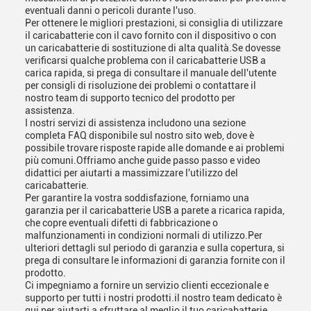
eventuali danni o pericoli durante l'uso.
Per ottenere le migliori prestazioni, si consiglia di utilizzare
il caricabatterie con il cavo fornito con il dispositivo o con
un caricabatterie di sostituzione di alta qualità.Se dovesse
verificarsi qualche problema con il caricabatterie USB a
carica rapida, si prega di consultare il manuale dell'utente
per consigli di risoluzione dei problemi o contattare il
nostro team di supporto tecnico del prodotto per
assistenza.
I nostri servizi di assistenza includono una sezione
completa FAQ disponibile sul nostro sito web, dove è
possibile trovare risposte rapide alle domande e ai problemi
più comuni.Offriamo anche guide passo passo e video
didattici per aiutarti a massimizzare l'utilizzo del
caricabatterie.
Per garantire la vostra soddisfazione, forniamo una
garanzia per il caricabatterie USB a parete a ricarica rapida,
che copre eventuali difetti di fabbricazione o
malfunzionamenti in condizioni normali di utilizzo.Per
ulteriori dettagli sul periodo di garanzia e sulla copertura, si
prega di consultare le informazioni di garanzia fornite con il
prodotto.
Ci impegniamo a fornire un servizio clienti eccezionale e
supporto per tutti i nostri prodotti.il nostro team dedicato è
qui per aiutarti a sfruttare al meglio il tuo caricabatterie