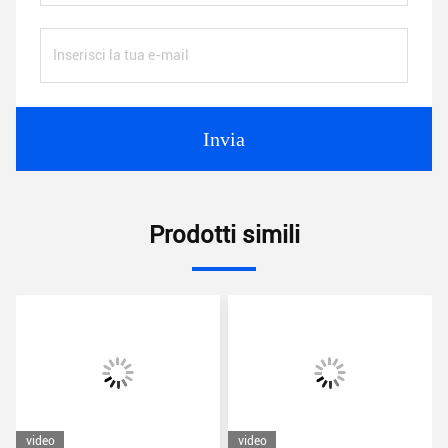
Invia
Prodotti simili
video
video