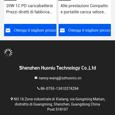
20W 1C PD caricabatterie
Alte prestazioni Compatto
Prezzi diretti di fabbrica
e portatile carica veloce
Fornisce un valore
USB caricabatterie a
eccezionale Smartphone
parete 5V
La tua ricarica Funzione
o
Ottenga il migliore prezzo
Ottenga il migliore prezzo
di ricarica rapida
Shenzhen Huoniu Technology Co.,Ltd
nancy.wang@szhuoniu.cn
86-0755-13410274294
NO.16 Zona industriale di Xialang, via Gongming Matian,
distretto di Guangming, Shenzhen, Guangdong China
Post:518107