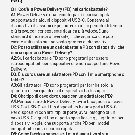
FAQ:
Q1: Cos'è la Power Delivery (PD) nei caricabatterie?
A1:
Power Delivery è una tecnologia di ricarica rapida
supportata da alcuni dispositivi USB-C. Consente al
dispositivo di assumere più potenza in un periodo di tempo
più breve, con conseguente ricarica più veloce.È uno
standard di ricarica universale, il che significa che può
essere utilizzato su una vasta gamma di dispositivi.
D2: Posso utilizzare un caricabatterie PD con dispositivi che
non supportano Power Delivery?
A2:
Sì, i caricabatterie PD sono progettati per essere
retrocompatibili con dispositivi che non supportano Power
Delivery.
D3: È sicuro usare un adattatore PD con il mio smartphone o
tablet?
A3:
Gli adattatori PD sono progettati per fornire solo la
quantità di energia di cui il dispositivo ha bisogno.
D4: Che tipo di cavo devo usare con un adattatore PD?
A4:
Per usufruire di Power Delivery, avrai bisogno di un cavo
USB-C a USB-C se il tuo dispositivo ha una porta USB-C.
Per dispositivi con altri tipi di porte, avrai bisogno di un
cavo USB-C a quel tipo di porta specifico, e.g., Lightning per
dispositivi Apple, che supporta anche PD per i modelli
compatibili con la ricarica rapida.
D5: Come faccio a sapere se il mio dispositivo si sta