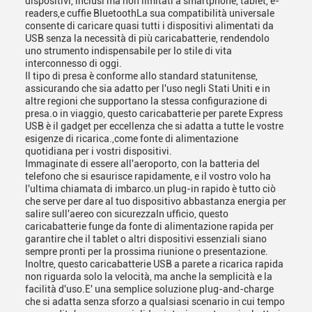
dispositivi, inclusi ma non limitati a smartphone, tablet, e-
readers,e cuffie BluetoothLa sua compatibilità universale
consente di caricare quasi tutti i dispositivi alimentati da
USB senza la necessità di più caricabatterie, rendendolo
uno strumento indispensabile per lo stile di vita
interconnesso di oggi.
Il tipo di presa è conforme allo standard statunitense,
assicurando che sia adatto per l'uso negli Stati Uniti e in
altre regioni che supportano la stessa configurazione di
presa.o in viaggio, questo caricabatterie per parete Express
USB è il gadget per eccellenza che si adatta a tutte le vostre
esigenze di ricarica.,come fonte di alimentazione
quotidiana per i vostri dispositivi.
Immaginate di essere all'aeroporto, con la batteria del
telefono che si esaurisce rapidamente, e il vostro volo ha
l'ultima chiamata di imbarco.un plug-in rapido è tutto ciò
che serve per dare al tuo dispositivo abbastanza energia per
salire sull'aereo con sicurezzaIn ufficio, questo
caricabatterie funge da fonte di alimentazione rapida per
garantire che il tablet o altri dispositivi essenziali siano
sempre pronti per la prossima riunione o presentazione.
Inoltre, questo caricabatterie USB a parete a ricarica rapida
non riguarda solo la velocità, ma anche la semplicità e la
facilità d'uso.E' una semplice soluzione plug-and-charge
che si adatta senza sforzo a qualsiasi scenario in cui tempo