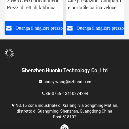
20W 1C PD caricabatterie
Alte prestazioni Compatto
Prezzi diretti di fabbrica
e portatile carica veloce
Fornisce un valore
USB caricabatterie a
eccezionale Smartphone
parete 5V
La tua ricarica Funzione
o
Ottenga il migliore prezzo
Ottenga il migliore prezzo
di ricarica rapida
Shenzhen Huoniu Technology Co.,Ltd
nancy.wang@szhuoniu.cn
86-0755-13410274294
NO.16 Zona industriale di Xialang, via Gongming Matian,
distretto di Guangming, Shenzhen, Guangdong China
Post:518107