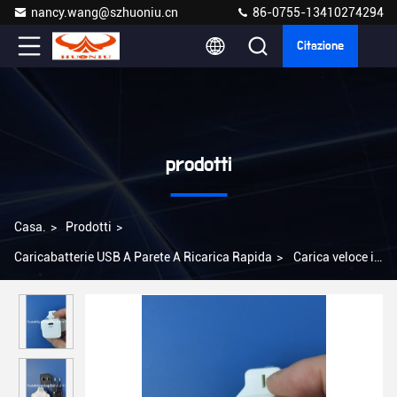
nancy.wang@szhuoniu.cn
86-0755-13410274294
Citazione
prodotti
Casa.
>
Prodotti
>
Caricabatterie USB A Parete A Ricarica Rapida
>
Carica veloce in
plastica 2.22A Carica veloce USB caricabatterie a parete 100-
240V