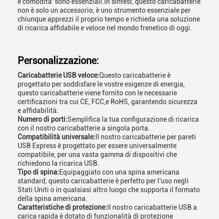
e comodita' sono essenziali.In sintesi, questo caricabatterie
non è solo un accessorio, è uno strumento essenziale per
chiunque apprezzi il proprio tempo e richieda una soluzione
di ricarica affidabile e veloce nel mondo frenetico di oggi.
Personalizzazione:
Caricabatterie USB veloce:
Questo caricabatterie è
progettato per soddisfare le vostre esigenze di energia,
questo caricabatterie viene fornito con le necessarie
certificazioni tra cui CE, FCC,e RoHS, garantendo sicurezza
e affidabilità.
Numero di porti:
Semplifica la tua configurazione di ricarica
con il nostro caricabatterie a singola porta.
Compatibilità universale:
Il nostro caricabatterie per pareti
USB Express è progettato per essere universalmente
compatibile, per una vasta gamma di dispositivi che
richiedono la ricarica USB.
Tipo di spina:
Equipaggiato con una spina americana
standard, questo caricabatterie è perfetto per l'uso negli
Stati Uniti o in qualsiasi altro luogo che supporta il formato
della spina americana.
Caratteristiche di protezione:
Il nostro caricabatterie USB a
carica rapida è dotato di funzionalità di protezione