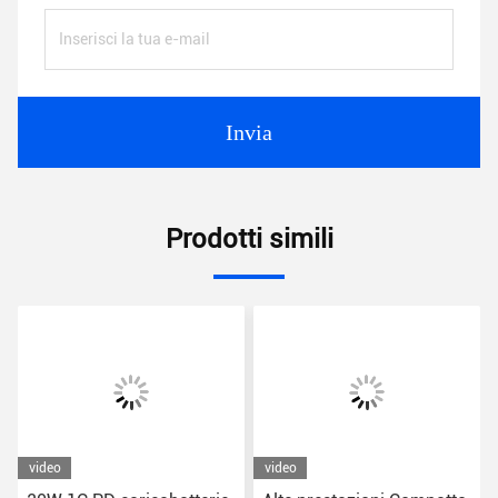
Invia
Prodotti simili
video
video