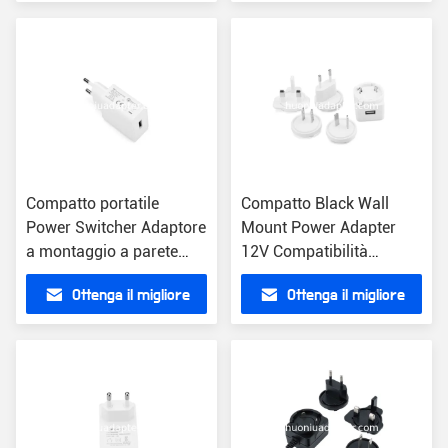
elettrico 1A uscita
prezzo
prezzo
Compatto portatile
Compatto Black Wall
Power Switcher Adaptore
Mount Power Adapter
a montaggio a parete
12V Compatibilità
Compatibilità universale
universale
Ottenga il migliore
Ottenga il migliore
1A Over Voltage
USA/UE/UK/AU ABS
Shutdown
prezzo
prezzo