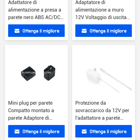
Adattatore di
Adaptatore di
alimentazione a presa a
alimentazione a muro
parete nero ABS AC/DC
12V Voltaggio di uscita
Converter US/EU/UK/AU
Modello compatto AC/DC
Ottenga il migliore
Ottenga il migliore
Input 100-240V
con corrente 1A
prezzo
prezzo
Mini plug per parete
Protezione da
Compatto montato a
sovraccarico da 12V per
parete Adaptore di
l'adattatore a parete
alimentazione US Plug
compatto universale 1A
Ottenga il migliore
Ottenga il migliore
Piccolo interruttore
corrente di uscita