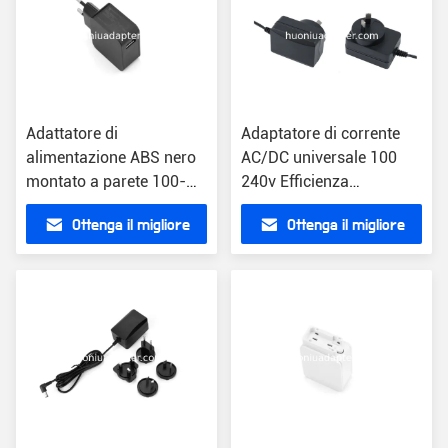
Adattatore di
Adaptatore di corrente
alimentazione ABS nero
AC/DC universale 100
montato a parete 100-
240v Efficienza
240V Voltaggio di
caricabatterie Black Wall
Ottenga il migliore
Ottenga il migliore
ingresso 1A Corrente di
Plug
uscita
prezzo
prezzo