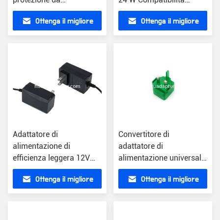
sovraccarico Compatto a
universale Efficienza
Ottenga il migliore
Ottenga il migliore
muro 1A
Switch Mode Power Unit
prezzo
prezzo
Adattatore di
Convertitore di
alimentazione di
adattatore di
efficienza leggera 12V
alimentazione universale
uscita CC 5.5*2.1mm
con prese intercambiabili
Ottenga il migliore
Ottenga il migliore
Protezione da
per Iphone
sovraccarico del
prezzo
prezzo
connettore