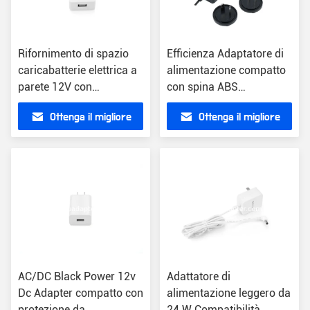
Rifornimento di spazio
Efficienza Adaptatore di
caricabatterie elettrica a
alimentazione compatto
parete 12V con
con spina ABS
compatibilità universale
US/EU/UK/AU da 1,5 m
Ottenga il migliore
Ottenga il migliore
100-240V
prezzo
prezzo
AC/DC Black Power 12v
Adattatore di
Dc Adapter compatto con
alimentazione leggero da
protezione da
24 W Compatibilità