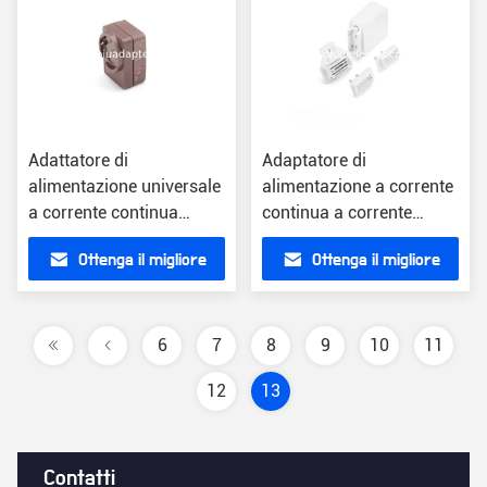
Adattatore di
Adaptatore di
alimentazione universale
alimentazione a corrente
a corrente continua
continua a corrente
alternata con connettore
alternata con diversi tipi
Ottenga il migliore
Ottenga il migliore
ottico FC/SC/ST
di presa
prezzo
prezzo
6
7
8
9
10
11
12
13
Contatti