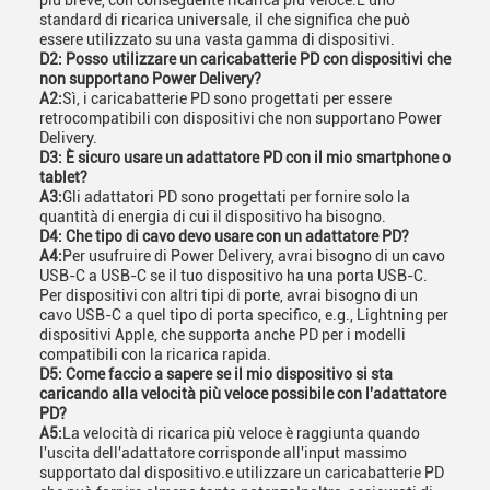
più breve, con conseguente ricarica più veloce.È uno
standard di ricarica universale, il che significa che può
essere utilizzato su una vasta gamma di dispositivi.
D2: Posso utilizzare un caricabatterie PD con dispositivi che
non supportano Power Delivery?
A2:
Sì, i caricabatterie PD sono progettati per essere
retrocompatibili con dispositivi che non supportano Power
Delivery.
D3: È sicuro usare un adattatore PD con il mio smartphone o
tablet?
A3:
Gli adattatori PD sono progettati per fornire solo la
quantità di energia di cui il dispositivo ha bisogno.
D4: Che tipo di cavo devo usare con un adattatore PD?
A4:
Per usufruire di Power Delivery, avrai bisogno di un cavo
USB-C a USB-C se il tuo dispositivo ha una porta USB-C.
Per dispositivi con altri tipi di porte, avrai bisogno di un
cavo USB-C a quel tipo di porta specifico, e.g., Lightning per
dispositivi Apple, che supporta anche PD per i modelli
compatibili con la ricarica rapida.
D5: Come faccio a sapere se il mio dispositivo si sta
caricando alla velocità più veloce possibile con l'adattatore
PD?
A5:
La velocità di ricarica più veloce è raggiunta quando
l'uscita dell'adattatore corrisponde all'input massimo
supportato dal dispositivo.e utilizzare un caricabatterie PD