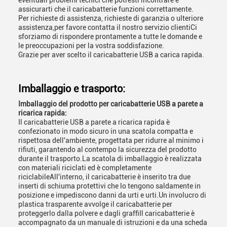
eventuali problemi tecnici che potresti incontrare e
assicurarti che il caricabatterie funzioni correttamente.
Per richieste di assistenza, richieste di garanzia o ulteriore
assistenza,per favore contatta il nostro servizio clientiCi
sforziamo di rispondere prontamente a tutte le domande e
le preoccupazioni per la vostra soddisfazione.
Grazie per aver scelto il caricabatterie USB a carica rapida.
Imballaggio e trasporto:
Imballaggio del prodotto per caricabatterie USB a parete a
ricarica rapida:
Il caricabatterie USB a parete a ricarica rapida è
confezionato in modo sicuro in una scatola compatta e
rispettosa dell'ambiente, progettata per ridurre al minimo i
rifiuti, garantendo al contempo la sicurezza del prodotto
durante il trasporto.La scatola di imballaggio è realizzata
con materiali riciclati ed è completamente
riciclabileAll'interno, il caricabatterie è inserito tra due
inserti di schiuma protettivi che lo tengono saldamente in
posizione e impediscono danni da urti e urti.Un involucro di
plastica trasparente avvolge il caricabatterie per
proteggerlo dalla polvere e dagli graffiIl caricabatterie è
accompagnato da un manuale di istruzioni e da una scheda