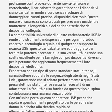
protezione contro sovra-corrente, sovra-tensione e
cortocircuito, il caricabatterie garantisce che i dispositivi
siano caricati in modo sicuro,senza rischiare di
danneggiare i vostri preziosi dispositivi elettroniciQueste
misure di sicurezza sono cruciali per prevenire incidenti e
mantenere la longevità sia del caricabatterie che dei
dispositivi collegati.
La compatibilità universale di questo caricabatterie USB lo
rende uno strumento indispensabile per ogni individuo
esperto di tecnologia.o qualsiasi gadget che supporta la
ricarica USB, questo caricabatterie è equipaggiato per
fornire la potenza necessaria.La sua versatilità lo rende una
scelta eccellente per le famiglie con più dispositivi diversi o
per le persone che aggiornano frequentemente i loro
dispositivi elettronici.
Progettato con un tipo di presa standard statunitense, il
caricabatterie soddisfa le esigenze degli utenti negli Stati
Uniti, garantendo che si adatta perfettamente a qualsiasi
presa elettrica statunitense senza la necessità di un
adattatore.La facilità d'uso fornita da questo tipo di spina
contribuisce a una ricarica senza problemi.
Con un'unica porta, questo connettore USB per carica
rapida è specificamente progettato per le persone che
danno la priorità alla ricarica rapida ed
efficiente.L'attenzione alla ricarica rapida consente di