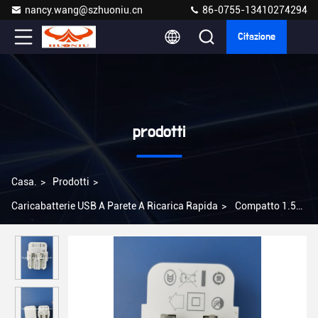
nancy.wang@szhuoniu.cn
86-0755-13410274294
Citazione
prodotti
Casa.
>
Prodotti
>
Caricabatterie USB A Parete A Ricarica Rapida
>
Compatto 1.5A
carica veloce USB Wall Charger Adaptore di alimentazione USB
leggero