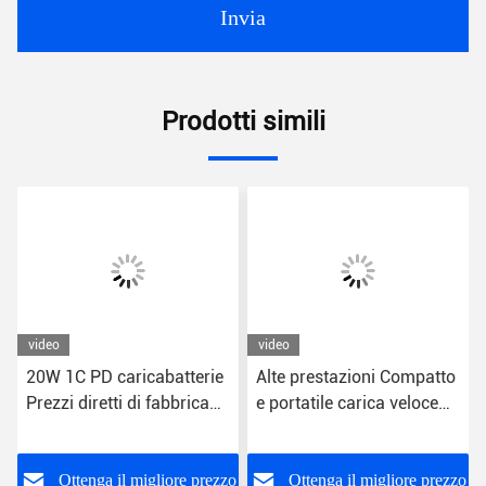
Invia
Prodotti simili
video
video
20W 1C PD caricabatterie
Alte prestazioni Compatto
Prezzi diretti di fabbrica
e portatile carica veloce
Fornisce un valore
USB caricabatterie a
eccezionale Smartphone
parete 5V
La tua ricarica Funzione
o
Ottenga il migliore prezzo
Ottenga il migliore prezzo