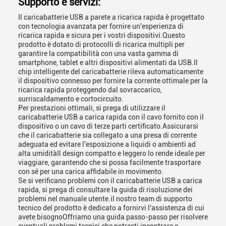
Supporto e servizi:
Il caricabatterie USB a parete a ricarica rapida è progettato
con tecnologia avanzata per fornire un'esperienza di
ricarica rapida e sicura per i vostri dispositivi.Questo
prodotto è dotato di protocolli di ricarica multipli per
garantire la compatibilità con una vasta gamma di
smartphone, tablet e altri dispositivi alimentati da USB.Il
chip intelligente del caricabatterie rileva automaticamente
il dispositivo connesso per fornire la corrente ottimale per la
ricarica rapida proteggendo dal sovraccarico,
surriscaldamento e cortocircuito.
Per prestazioni ottimali, si prega di utilizzare il
caricabatterie USB a carica rapida con il cavo fornito con il
dispositivo o un cavo di terze parti certificato.Assicurarsi
che il caricabatterie sia collegato a una presa di corrente
adeguata ed evitare l'esposizione a liquidi o ambienti ad
alta umiditàIl design compatto e leggero lo rende ideale per
viaggiare, garantendo che si possa facilmente trasportare
con sé per una carica affidabile in movimento.
Se si verificano problemi con il caricabatterie USB a carica
rapida, si prega di consultare la guida di risoluzione dei
problemi nel manuale utente.il nostro team di supporto
tecnico del prodotto è dedicato a fornirvi l'assistenza di cui
avete bisognoOffriamo una guida passo-passo per risolvere