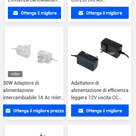
universale 5.5*2.1mm
Collegamento Tipo 1,5m
Ottenga il migliore
Ottenga il migliore
connettore
Lunghezza del cavo
prezzo
prezzo
video
30W Adaptore di
Adattatore di
alimentazione
alimentazione di efficienza
intercambiabile 1A Ac Inlet
leggera 12V uscita CC
Maschio
5.5*2.1mm Protezione da
Ottenga il migliore prezzo
Ottenga il migliore
OD5.5mm*ID2.1mm*L10mm
sovraccarico del
Dc Connector
connettore
prezzo