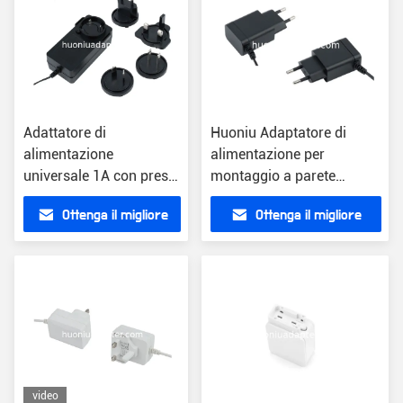
Adattatore di
Huoniu Adaptatore di
alimentazione
alimentazione per
universale 1A con prese
montaggio a parete
intercambiabili
Compatto nero
Ottenga il migliore
Ottenga il migliore
caricabatterie ABS 12V
Efficienza del cavo 1,5m
prezzo
prezzo
video