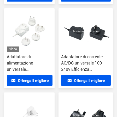
prezzo
prezzo
video
Adattatore di
Adaptatore di corrente
alimentazione
AC/DC universale 100
universale
240v Efficienza
intercambiabile da 30 W
caricabatterie Black Wall
Ottenga il migliore
Ottenga il migliore
con protezione
Plug
OCP/OVP
prezzo
prezzo