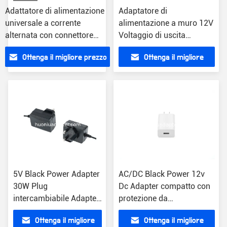
Adattatore di alimentazione
Adaptatore di
universale a corrente
alimentazione a muro 12V
alternata con connettore
Voltaggio di uscita
intercambiabile Maschio
Modello compatto AC/DC
Ottenga il migliore prezzo
Ottenga il migliore
nero
con corrente 1A
OD5.5mm*ID2.1mm*L10mm
prezzo
5V Black Power Adapter
AC/DC Black Power 12v
30W Plug
Dc Adapter compatto con
intercambiabile Adapter
protezione da
di connettore DC
sovraccarico Compatto a
Ottenga il migliore
Ottenga il migliore
maschile
muro 1A