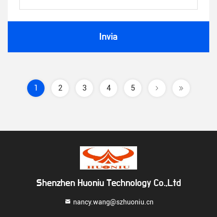
Invia
1
2
3
4
5
Shenzhen Huoniu Technology Co.,Ltd
nancy.wang@szhuoniu.cn