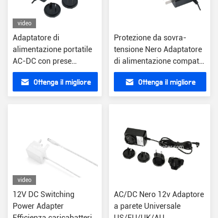
video
Adaptatore di
Protezione da sovra-
alimentazione portatile
tensione Nero Adaptatore
AC-DC con prese
di alimentazione compatto
intercambiabili e
AC/DC 1A cavo di
Ottenga il migliore
Ottenga il migliore
connettore ottico
alimentazione di uscita
universale
1,5m ABS
prezzo
prezzo
video
12V DC Switching
AC/DC Nero 12v Adaptore
Power Adapter
a parete Universale
Efficienza caricabatterie
US/EU/UK/AU