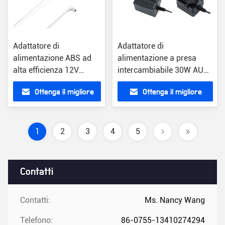
Adattatore di
Adattatore di
alimentazione ABS ad
alimentazione a presa
alta efficienza 12V
intercambiabile 30W AU
AC/DC Protezione da
UE USA Regno Unito
Ottenga il migliore
Ottenga il migliore
sovraccarico
prezzo
prezzo
1
2
3
4
5
Contatti
Contatti:
Ms. Nancy Wang
Telefono:
86-0755-13410274294