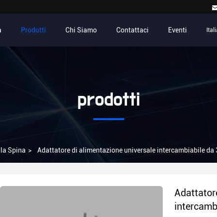
a
Prodotti
Chi Siamo
Contattaci
Eventi
Ital
prodotti
lla Spina
>
Adattatore di alimentazione universale intercambiabile d
Adattator
intercamb