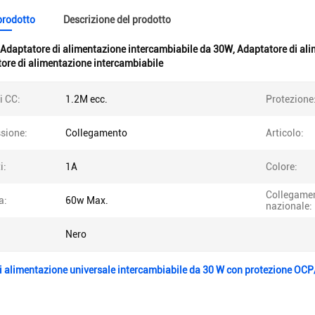
 prodotto
Descrizione del prodotto
Adaptatore di alimentazione intercambiabile da 30W
,
Adaptatore di al
re di alimentazione intercambiabile
i CC:
1.2M ecc.
Protezione
sione:
Collegamento
Articolo:
i:
1A
Colore:
Collegame
a:
60w Max.
nazionale:
Nero
i alimentazione universale intercambiabile da 30 W con protezione OC