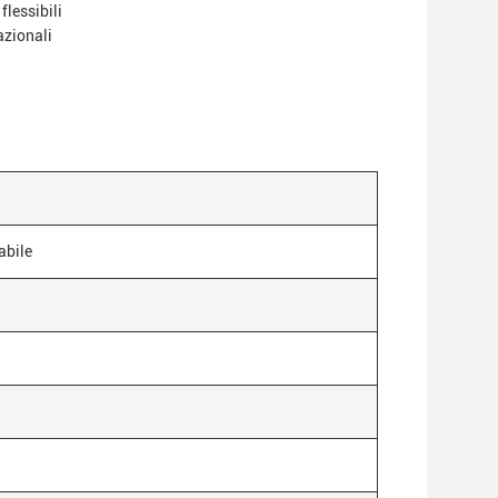
flessibili
azionali
abile