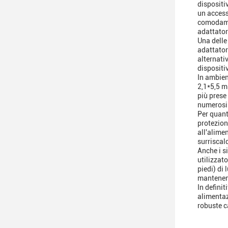
dispositi
un accesso
comodamen
adattator
Una delle
adattator
alternati
dispositi
In ambien
2,1*5,5 m
più prese 
numerosi 
Per quant
protezione
all'alime
surriscal
Anche i s
utilizzat
piedi) di
mantenend
In defini
alimentaz
robuste c