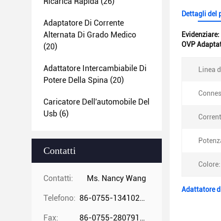
Ricarica Rapida
(26)
Dettagli del
Adaptatore Di Corrente
Alternata Di Grado Medico
Evidenziare:
OVP Adaptato
(20)
Adattatore Intercambiabile Di
Linea d
Potere Della Spina
(20)
Connes
Caricatore Dell'automobile Del
Usb
(6)
Corrent
Potenz
Contatti
Colore:
Contatti:
Ms. Nancy Wang
Adattatore d
Telefono:
86-0755-13410274294
Fax:
86-0755-28079166