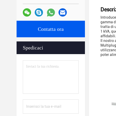
Descri
Introduce
gamma di 
tratta di 
Contatta ora
1 kVA, qu
affidabili
Il nostro
Multiplug
Spedicaci
utilizzan
poter alim