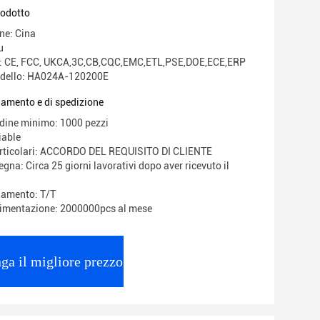
rodotto
ne: Cina
u
ne: CE, FCC, UKCA,3C,CB,CQC,EMC,ETL,PSE,DOE,ECE,ERP
dello: HA024A-120200E
gamento e di spedizione
rdine minimo: 1000 pezzi
iable
articolari: ACCORDO DEL REQUISITO DI CLIENTE
gna: Circa 25 giorni lavorativi dopo aver ricevuto il
gamento: T/T
limentazione: 2000000pcs al mese
ga il migliore prezzo