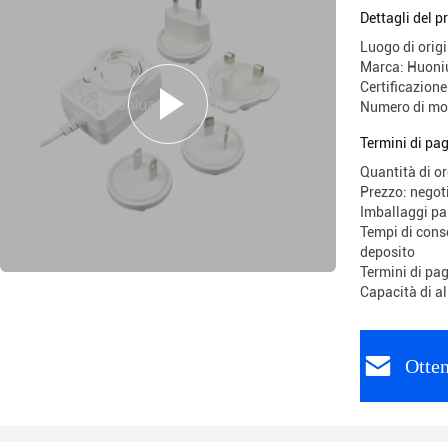
Dettagli del p
Luogo di origi
Marca: Huoni
Certificazio
Numero di mo
Termini di pa
Quantità di o
Prezzo: negot
Imballaggi p
Tempi di conse
deposito
Termini di pa
Capacità di a
Otten