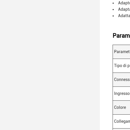
Adapto
Adapta
Adatta
Parame
Parametr
Tipo di 
Conness
Ingresso
Colore
Collega