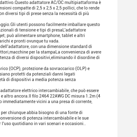
e adattivo.Questo adattatore AC/DC multipiattaforma è
sioni compatte di 2,5 x 2,5 x 2,5 pollici, che lo rende
n diversi tipi di prese senza la necessità di più
iaggio.Gli utenti possono facilmente imballare questo
zionali di tensione e tipi di presaL'adattatore
get; può alimentare smartphone, tablet e altri
arichi e pronti ovunque tu vada.
e dell'adattatore, con una dimensione standard di
oiettori,macchine per la stampaLa convenienza di avere
tenza di diversi dispositivi,eliminando il disordine di
arico (OCP), protezione da sovraccarico (OLP) e
 siano protetti da potenziali danni legati
età di dispositivi a media potenza senza
adattatore elettrico intercambiabile, che può essere
o e altro ancora.Il filo 2464 22AWG DC misura 1.2m (4
no immediatamente vicini a una presa di corrente,
o per chiunque abbia bisogno di una fonte di
 conversione di potenza intercambiabile e le sue
l'uso quotidiano in vari scenari e occasioni..