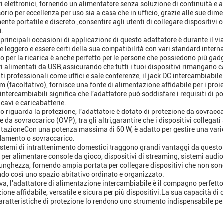
vi elettronici, fornendo un alimentatore senza soluzione di continuità 
rio per eccellenza per uso sia a casa che in ufficio, grazie alle sue dimen
te portatile e discreto.,consentire agli utenti di collegare dispositivi co
i.
 principali occasioni di applicazione di questo adattatore è durante il v
e leggero e essere certi della sua compatibilità con vari standard interna
vo per la ricarica è anche perfetto per le persone che possiedono più gad
vi alimentati da USB,assicurando che tutti i tuoi dispositivi rimangano c
ti professionali come uffici e sale conferenze, il jack DC intercambiabil
m (facoltativo), fornisce una fonte di alimentazione affidabile per i pr
intercambiabili significa che l'adattatore può soddisfare i requisiti di po
cavi e caricabatterie.
o riguarda la protezione, l'adattatore è dotato di protezione da sovracc
 da sovraccarico (OVP), tra gli altri,garantire che i dispositivi collegati
ntazioneCon una potenza massima di 60 W, è adatto per gestire una vari
damento o sovraccarico.
istemi di intrattenimento domestici traggono grandi vantaggi da questo 
o per alimentare console da gioco, dispositivi di streaming, sistemi audi
 lunghezza, fornendo ampia portata per collegare dispositivi che non so
o così uno spazio abitativo ordinato e organizzato.
tiva, l'adattatore di alimentazione intercambiabile è il compagno perfett
ione affidabile, versatile e sicura per più dispositivi.La sua capacità di
aratteristiche di protezione lo rendono uno strumento indispensabile per 