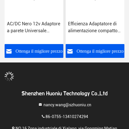
AC/DC Nero 12v Adaptore
Efficienza Adaptatore di
a parete Universale
alimentazione compatto
US/EU/UK/AU
con spina ABS
Collegamento Tipo 1,5m
US/EU/UK/AU da 1,5 m
Lunghezza del cavo
o
Ottenga il migliore prezzo
Ottenga il migliore prezzo
Shenzhen Huoniu Technology Co.,Ltd
nancy.wang@szhuoniu.cn
86-0755-13410274294
NO.16 Zona industriale di Xialang, via Gongming Matian,