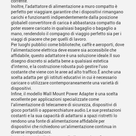
corrente.
Inoltre, l'adattatore di alimentazione a muro compatto è
perfetto per viaggiare.garantire che i dispositivi rimangano
carichi e funzionanti indipendentemente dalla posizione
globaleIl convertitore di carica è abbastanza compatto da
poter essere caricato in qualsiasi bagaglio o bagaglio a
mano, rendendolo il compagno di viaggio perfetto sia per i
viaggi di piacere che per quelli di lavoro.
Per luoghi pubblici come biblioteche, caffè e aeroporti, dove
l'alimentazione elettrica deve essere sia accessibile che
affidabile, questo adattatore è una soluzione ideale.Il suo
disegno discreto si adatta bene a qualsiasi estetica
d'interno, e la costruzione robusta può gestire l'uso
costante che viene con le aree ad alto traffico.È anche una
scelta adatta per gli istituti educativi in cui è necessario
caricare o utilizzare contemporaneamente una varietà di
dispositivi.
Infine, il modello Wall Mount Power Adapter è una scelta
eccellente per applicazioni specializzate come
l'alimentazione di telecamere di sicurezza, dispositivi di
gioco portatili o apparecchiature audio.Le sue prestazioni
costanti e la sua capacità di adattarsi a spazi ristretti lo
rendono una fonte di alimentazione affidabile per
dispositivi che richiedono un'alimentazione continua in
diverse impostazioni.