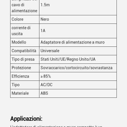
cavo di
1.5m
alimentazione
Colore
Nero
corrente di
1A
uscita
Modello
Adaptatore di alimentazione a muro
Compatibilità
Universale
Tipo di presa
Stati Uniti/UE/Regno Unito/UA
Protezione
Sovraccarico/cortocircuito/sovrastanza
Efficienza
≥ 85%
Tipo
AC/DC
Materiale
ABS
Applicazioni: