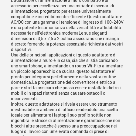
L'adattatore di alimentazione a muro compatto è un
accessorio per eccellenza per una miriade di scenari di
alimentazione, progettato per essere universalmente
compatibile e incredibilmente efficiente.Questo adattatore
AC/DC con una gamma di tensione di ingresso di 100-240V
è una potente testimonianza della versatilità e affidabilità
necessarie nell'elettronica modernaLe sue eleganti
dimensioni di 3,5 x 2,5 x 2 pollici assicurano che rimanga
discreto fornendo la potenza essenziale richiesta dai vostri
dispositivi.
Una delle principali applicazioni di questo adattatore di
alimentazione a muro è in casa, sia che si stia caricando
uno smartphone, alimentando un router Wi-Fi,o alimentare
un piccolo apparecchio da cucina, questo adattatore e'
pronto per integrarsi perfettamente nella vostra routine
domestica.La progettazione del convertitore elettrico a
parete stretta assicura che possa essere installato dietro i
mobili o in spazi ristretti senza causare ostacoli o
inconvenienti.
Inoltre, questo adattatore si rivela essere uno strumento
inestimabile in ambienti di ufficio.rendendolo una scelta
ideale per alimentare i laptopIl suo profilo sottile non
ingombra le strisce di alimentazione e garantisce che non
blocchi altre prese,che è spesso una preoccupazione nei
luoghi di lavoro con un'elevata domanda di prese di