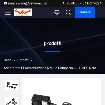
nancy.wang@szhuoniu.cn
86-0755-13410274294
Citazione
prodotti
Casa.
>
Prodotti
>
Adaptatore Di Alimentazione A Muro Compatto
>
AC/DC Nero
12v Adaptore a parete Universale US/EU/UK/AU Collegamento
Tipo 1,5m Lunghezza del cavo