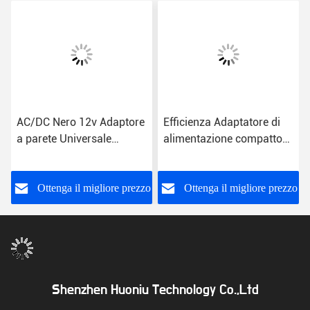
AC/DC Nero 12v Adaptore
Efficienza Adaptatore di
a parete Universale
alimentazione compatto
US/EU/UK/AU
con spina ABS
Collegamento Tipo 1,5m
US/EU/UK/AU da 1,5 m
Lunghezza del cavo
o
Ottenga il migliore prezzo
Ottenga il migliore prezzo
Shenzhen Huoniu Technology Co.,Ltd