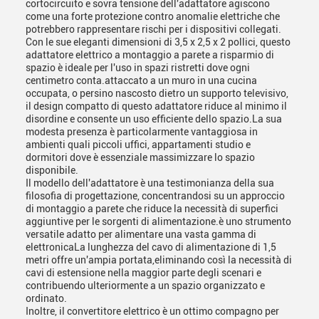
cortocircuito e sovra tensione dell'adattatore agiscono
come una forte protezione contro anomalie elettriche che
potrebbero rappresentare rischi per i dispositivi collegati.
Con le sue eleganti dimensioni di 3,5 x 2,5 x 2 pollici, questo
adattatore elettrico a montaggio a parete a risparmio di
spazio è ideale per l'uso in spazi ristretti dove ogni
centimetro conta.attaccato a un muro in una cucina
occupata, o persino nascosto dietro un supporto televisivo,
il design compatto di questo adattatore riduce al minimo il
disordine e consente un uso efficiente dello spazio.La sua
modesta presenza è particolarmente vantaggiosa in
ambienti quali piccoli uffici, appartamenti studio e
dormitori dove è essenziale massimizzare lo spazio
disponibile.
Il modello dell'adattatore è una testimonianza della sua
filosofia di progettazione, concentrandosi su un approccio
di montaggio a parete che riduce la necessità di superfici
aggiuntive per le sorgenti di alimentazione.è uno strumento
versatile adatto per alimentare una vasta gamma di
elettronicaLa lunghezza del cavo di alimentazione di 1,5
metri offre un'ampia portata,eliminando così la necessità di
cavi di estensione nella maggior parte degli scenari e
contribuendo ulteriormente a un spazio organizzato e
ordinato.
Inoltre, il convertitore elettrico è un ottimo compagno per