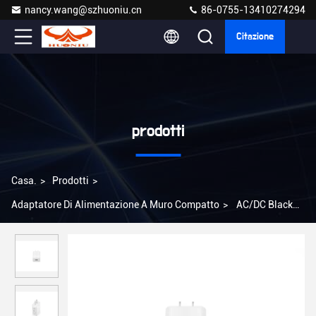
nancy.wang@szhuoniu.cn
86-0755-13410274294
Citazione
prodotti
Casa.
>
Prodotti
>
Adaptatore Di Alimentazione A Muro Compatto
>
AC/DC Black
Power 12v Dc Adapter compatto con protezione da sovraccarico
Compatto a muro 1A