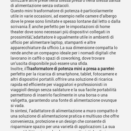
utilizzare altre prese nella stessa presa o nella stessa banda
di alimentazione senza ostacoli.
Questo mini trasformatore di potenza è particolarmente
utile in varie occasioni, ad esempio nelle camere d'albergo
dove le prese sono limitate e spesso lontane dal letto o dalla
scrivania.È anche perfetto per le impostazioni di home
theater dove sono necessari più dispositivi collegati in
prossimitàL'adattatore è ugualmente utile in ambienti di
ufficio per alimentare laptop, stampanti e altre
apparecchiature da ufficio.La sua dimensione compatta lo
rende anche un compagno ideale per i nomadi digitali che
lavorano in caffè o spazi di coworking, dove trovare
un'uscita disponibile può essere una sfida.
Inoltre, il
Trasformatore di potenza mini a presa a parete
è
perfetto per la ricarica di smartphone, tablet, fotocamere e
altri dispositivi portatili.offrire una soluzione di ricarica
rapida ed efficiente per viaggiatori e professionisti in
viaggioIl design senza saldature e la sua facile portabilità
permettono di inserirlo facilmente in una borsa o una
valigetta, garantendo una fonte di alimentazione ovunque
si vada.
In sintesi, l'adattatore di alimentazione a muro compatto è
una soluzione di alimentazione pratica e multiuso che offre
convenienza, protezione e un design che consente di
risparmiare spazio per una varietà di applicazioni.La sua