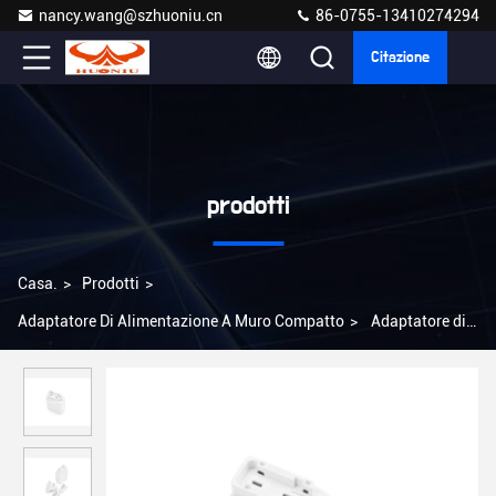
nancy.wang@szhuoniu.cn
86-0755-13410274294
Citazione
prodotti
Casa.
>
Prodotti
>
Adaptatore Di Alimentazione A Muro Compatto
>
Adaptatore di
alimentazione a muro 12V Voltaggio di uscita Modello compatto
AC/DC con corrente 1A