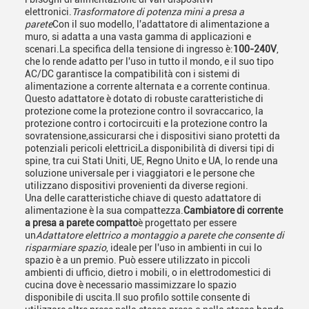
elettronici.
Trasformatore di potenza mini a presa a
parete
Con il suo modello, l'adattatore di alimentazione a
muro, si adatta a una vasta gamma di applicazioni e
scenari.La specifica della tensione di ingresso è:
100-240V
,
che lo rende adatto per l'uso in tutto il mondo, e il suo tipo
AC/DC garantisce la compatibilità con i sistemi di
alimentazione a corrente alternata e a corrente continua.
Questo adattatore è dotato di robuste caratteristiche di
protezione come la protezione contro il sovraccarico, la
protezione contro i cortocircuiti e la protezione contro la
sovratensione,assicurarsi che i dispositivi siano protetti da
potenziali pericoli elettriciLa disponibilità di diversi tipi di
spine, tra cui Stati Uniti, UE, Regno Unito e UA, lo rende una
soluzione universale per i viaggiatori e le persone che
utilizzano dispositivi provenienti da diverse regioni.
Una delle caratteristiche chiave di questo adattatore di
alimentazione è la sua compattezza.
Cambiatore di corrente
a presa a parete compatto
è progettato per essere
un
Adattatore elettrico a montaggio a parete che consente di
risparmiare spazio
, ideale per l'uso in ambienti in cui lo
spazio è a un premio. Può essere utilizzato in piccoli
ambienti di ufficio, dietro i mobili, o in elettrodomestici di
cucina dove è necessario massimizzare lo spazio
disponibile di uscita.Il suo profilo sottile consente di