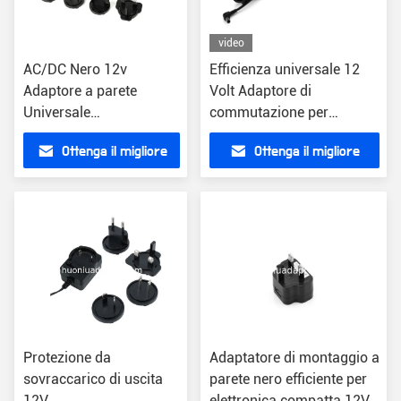
video
AC/DC Nero 12v
Efficienza universale 12
Adaptore a parete
Volt Adaptore di
Universale
commutazione per
US/EU/UK/AU
dispositivi elettronici 12V
Ottenga il migliore
Ottenga il migliore
Collegamento Tipo 1,5m
uscita CC
Lunghezza del cavo
prezzo
prezzo
Protezione da
Adaptatore di montaggio a
sovraccarico di uscita
parete nero efficiente per
12V
elettronica compatta 12V