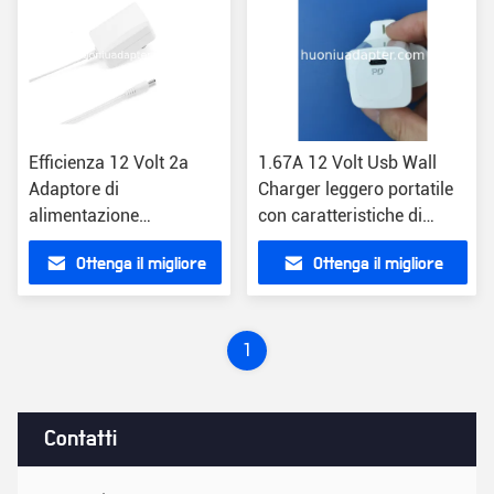
Efficienza 12 Volt 2a
1.67A 12 Volt Usb Wall
Adaptore di
Charger leggero portatile
alimentazione
con caratteristiche di
Protezione da
protezione tripla
Ottenga il migliore
Ottenga il migliore
sovraccarico Universale
Efficienza 85%
prezzo
prezzo
1
Contatti