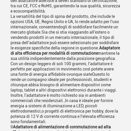
dell'adattatore aderisce a severi standard di certificazione,
tra cui CE, FCC e RoHS, garantendo la sua qualità, sicurezza
e ecocompatibilità.
La versatilità del tipo di spina del prodotto, che include le
opzioni USA, UE, Regno Unito e UA, lo rende adatto per l'uso
internazionale, consentendogli di soddisfare facilmente un
mercato globale.Sia che si stia viaggiando all'estero o
vendendo prodotti in un mercato internazionale, il tipo di
presa dell'adattatore può essere selezionato per soddisfare
le esigenze specifiche della regione in questione.
Adaptatore
di alta efficienza per modalità di commutazione
mantiene la
sua utilità indipendentemente dalla posizione geografica.
Con un design leggero di soli 100 grammi, l'adattatore è
perfetto per applicazioni in movimento.così potete avere
una fonte di energia affidabile ovunque siateQuesto lo
rende un compagno ideale per professionisti, studenti e
chiunque abbia bisogno di alimentare dispositivi come
laptop, tablet e altri dispositivi elettronici durante i viaggi.
Inoltre, l'adattatore è molto richiesto sia in ambienti
commerciali che residenziali.,In casa è ideale per fornire
energia a sistemi di illuminazione a LED, piccoli
elettrodomestici,o progetti di elettronica per hobby, dove la
potenza di 12 V di corrente continua e l'elevata efficienza
sono fondamentali.
Il
Adattatore di alimentazione di commutazione ad alta