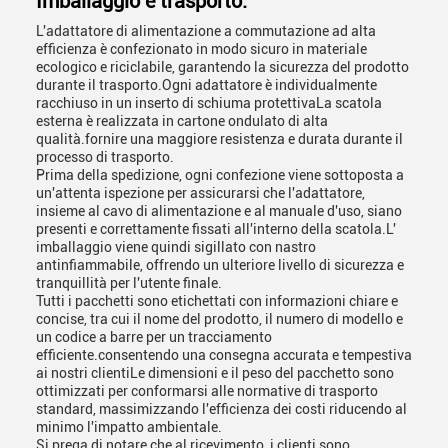
Imballaggio e trasporto:
L'adattatore di alimentazione a commutazione ad alta
efficienza è confezionato in modo sicuro in materiale
ecologico e riciclabile, garantendo la sicurezza del prodotto
durante il trasporto.Ogni adattatore è individualmente
racchiuso in un inserto di schiuma protettivaLa scatola
esterna è realizzata in cartone ondulato di alta
qualità.fornire una maggiore resistenza e durata durante il
processo di trasporto.
Prima della spedizione, ogni confezione viene sottoposta a
un'attenta ispezione per assicurarsi che l'adattatore,
insieme al cavo di alimentazione e al manuale d'uso, siano
presenti e correttamente fissati all'interno della scatola.L'
imballaggio viene quindi sigillato con nastro
antinfiammabile, offrendo un ulteriore livello di sicurezza e
tranquillità per l'utente finale.
Tutti i pacchetti sono etichettati con informazioni chiare e
concise, tra cui il nome del prodotto, il numero di modello e
un codice a barre per un tracciamento
efficiente.consentendo una consegna accurata e tempestiva
ai nostri clientiLe dimensioni e il peso del pacchetto sono
ottimizzati per conformarsi alle normative di trasporto
standard, massimizzando l'efficienza dei costi riducendo al
minimo l'impatto ambientale.
Si prega di notare che al ricevimento, i clienti sono