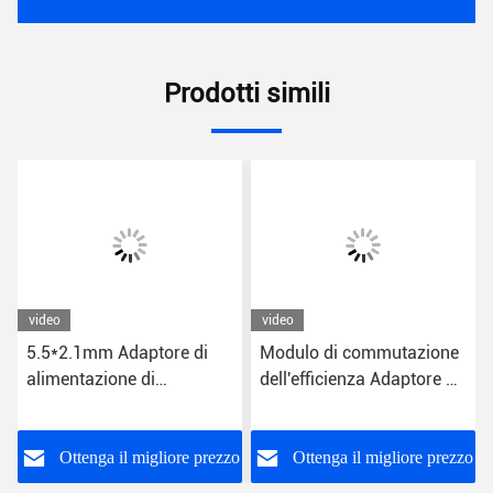
Prodotti simili
video
video
5.5*2.1mm Adaptore di
Modulo di commutazione
alimentazione di
dell'efficienza Adaptore di
commutazione di
alimentazione 24W
efficienza universale per
US/EU/UK/AU Plug CE
la protezione da tensione
FCC RoHS certificato
o
Ottenga il migliore prezzo
Ottenga il migliore prezzo
12V DC US/EU/UK/AU