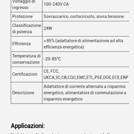
Voltaggio di
100-240V CA
ingresso
Protezione
Sovraccarico, cortocircuito, sovra tensione
Classificazione
24W
di potenza
≥ 85% (adattatore di alimentazione ad alta
Efficienza
efficienza energetica)
Temperatura di
-20-85°C
conservazione
CE, FCC,
Certificazioni
UKCA,3C,CB,CQC,EMC,ETL,PSE,DOE,ECE,ERP
Adattatore di corrente alternata a risparmio
Descrizione
energetico, alimentatore di commutazione a
risparmio energetico
Applicazioni: