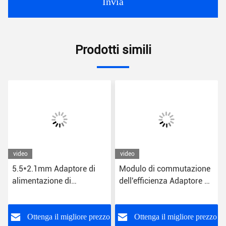
Invia
Prodotti simili
video
video
5.5*2.1mm Adaptore di
Modulo di commutazione
alimentazione di
dell'efficienza Adaptore di
commutazione di
alimentazione 24W
efficienza universale per
US/EU/UK/AU Plug CE
la protezione da tensione
FCC RoHS certificato
o
Ottenga il migliore prezzo
Ottenga il migliore prezzo