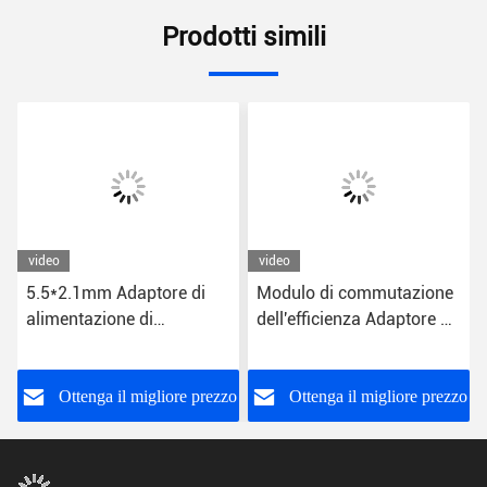
Prodotti simili
video
video
5.5*2.1mm Adaptore di
Modulo di commutazione
alimentazione di
dell'efficienza Adaptore di
commutazione di
alimentazione 24W
efficienza universale per
US/EU/UK/AU Plug CE
la protezione da tensione
FCC RoHS certificato
o
Ottenga il migliore prezzo
Ottenga il migliore prezzo
12V DC US/EU/UK/AU