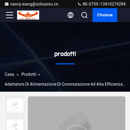
nancy.wang@szhuoniu.cn
86-0755-13410274294
Citazione
prodotti
Casa.
>
Prodotti
>
Adattatore Di Alimentazione Di Commutazione Ad Alta Efficienza
>
Adattatore di alimentazione universale da 24 W con protezione
da sovraccarico 2A Attuale certificato CE/FCC/ROHS