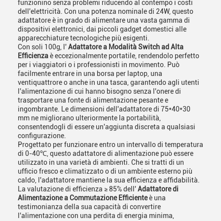
funzionino senza problemi riducendo al contempo i costi
dell'elettricità. Con una potenza nominale di 24W, questo
adattatore è in grado di alimentare una vasta gamma di
dispositivi elettronici, dai piccoli gadget domestici alle
apparecchiature tecnologiche più esigenti.
Con soli 100g, l'
Adattatore a Modalità Switch ad Alta
Efficienza
è eccezionalmente portatile, rendendolo perfetto
per i viaggiatori o i professionisti in movimento. Può
facilmente entrare in una borsa per laptop, una
ventiquattrore o anche in una tasca, garantendo agli utenti
l'alimentazione di cui hanno bisogno senza l'onere di
trasportare una fonte di alimentazione pesante e
ingombrante. Le dimensioni dell'adattatore di 75*40*30
mm ne migliorano ulteriormente la portabilità,
consentendogli di essere un'aggiunta discreta a qualsiasi
configurazione.
Progettato per funzionare entro un intervallo di temperatura
di 0-40℃, questo adattatore di alimentazione può essere
utilizzato in una varietà di ambienti. Che si tratti di un
ufficio fresco e climatizzato o di un ambiente esterno più
caldo, l'adattatore mantiene la sua efficienza e affidabilità.
La valutazione di efficienza ≥ 85% dell'
Adattatore di
Alimentazione a Commutazione Efficiente
è una
testimonianza della sua capacità di convertire
l'alimentazione con una perdita di energia minima,