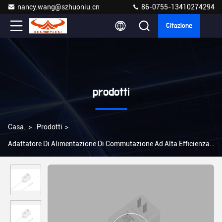
nancy.wang@szhuoniu.cn
86-0755-13410274294
Citazione
prodotti
Casa.
>
Prodotti
>
Adattatore Di Alimentazione Di Commutazione Ad Alta Efficienza
>
Modulo di commutazione dell'efficienza Adaptore di
alimentazione 24W US/EU/UK/AU Plug CE FCC RoHS certificato