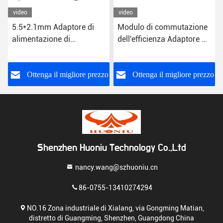
video
video
5.5*2.1mm Adaptore di
Modulo di commutazione
alimentazione di
dell'efficienza Adaptore di
commutazione di
alimentazione 24W
efficienza universale per
US/EU/UK/AU Plug CE
la protezione da tensione
FCC RoHS certificato
o
Ottenga il migliore prezzo
Ottenga il migliore prezzo
12V DC US/EU/UK/AU
Shenzhen Huoniu Technology Co.,Ltd
nancy.wang@szhuoniu.cn
86-0755-13410274294
NO.16 Zona industriale di Xialang, via Gongming Matian,
distretto di Guangming, Shenzhen, Guangdong China