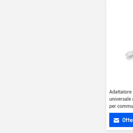
Adattatore 
universale 
per commut
efficienza 
Otte