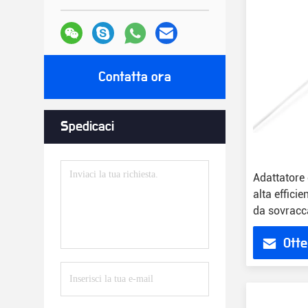
Contatta ora
Spedicaci
Adattatore
alta effic
da sovracc
Otte