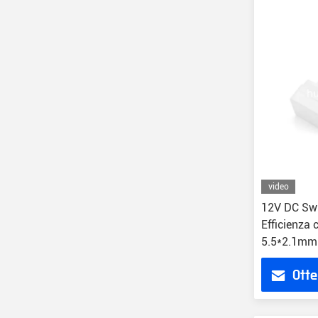
video
12V DC Swi
Efficienza 
5.5*2.1mm 
Otte