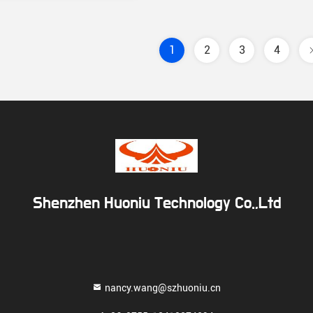
1
2
3
4
Shenzhen Huoniu Technology Co.,Ltd
nancy.wang@szhuoniu.cn
a