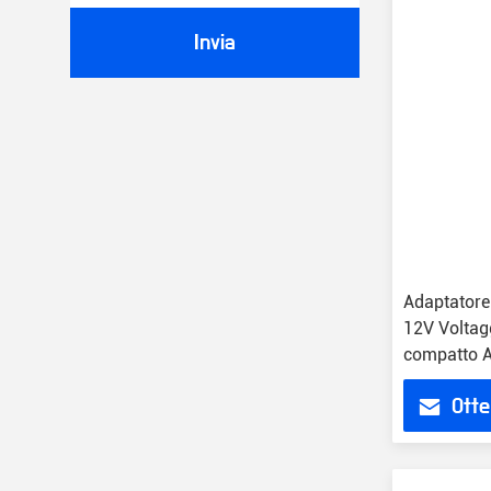
Invia
Adaptatore
12V Voltagg
compatto A
Otte