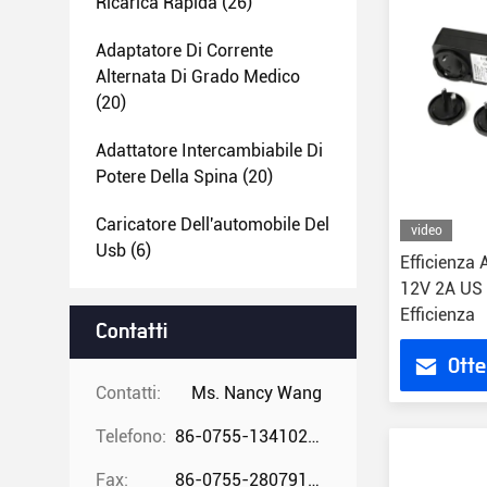
Ricarica Rapida
(26)
Adaptatore Di Corrente
Alternata Di Grado Medico
(20)
Adattatore Intercambiabile Di
Potere Della Spina
(20)
Caricatore Dell'automobile Del
video
Usb
(6)
Efficienza 
12V 2A US 
Efficienza
Contatti
Otte
Contatti:
Ms. Nancy Wang
Telefono:
86-0755-13410274294
Fax:
86-0755-28079166