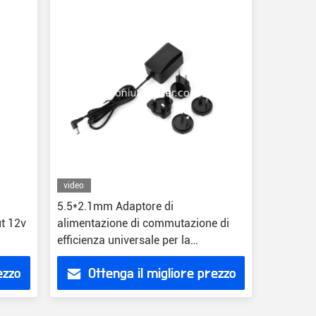
video
5.5*2.1mm Adaptore di
t 12v
alimentazione di commutazione di
efficienza universale per la
protezione da tensione 12V DC
ezzo
Ottenga il migliore prezzo
US/EU/UK/AU