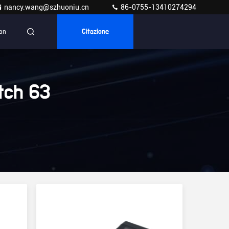
nancy.wang@szhuoniu.cn
86-0755-13410274294
ian
Citazione
tch 63