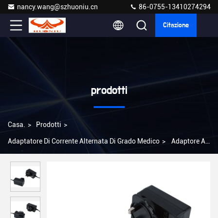
nancy.wang@szhuoniu.cn
86-0755-13410274294
Citazione
prodotti
Casa.
>
Prodotti
>
Adaptatore Di Corrente Alternata Di Grado Medico
>
Adaptore AC
medico di grado ospedaliero