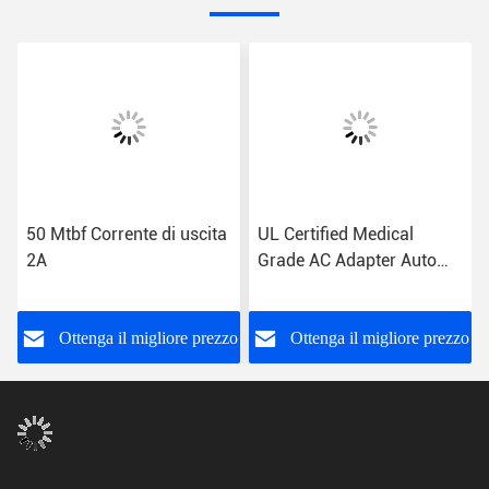
50 Mtbf Corrente di uscita
UL Certified Medical
2A
Grade AC Adapter Auto
recovery Protezione da
cortocircuito 85%
Efficienza US/EU/UK/AU
o
Ottenga il migliore prezzo
Ottenga il migliore prezzo
Plug 2A Output