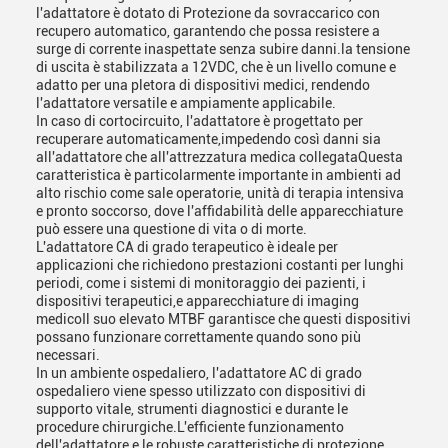
l'adattatore è dotato di Protezione da sovraccarico con
recupero automatico, garantendo che possa resistere a
surge di corrente inaspettate senza subire danni.la tensione
di uscita è stabilizzata a 12VDC, che è un livello comune e
adatto per una pletora di dispositivi medici, rendendo
l'adattatore versatile e ampiamente applicabile.
In caso di cortocircuito, l'adattatore è progettato per
recuperare automaticamente,impedendo così danni sia
all'adattatore che all'attrezzatura medica collegataQuesta
caratteristica è particolarmente importante in ambienti ad
alto rischio come sale operatorie, unità di terapia intensiva
e pronto soccorso, dove l'affidabilità delle apparecchiature
può essere una questione di vita o di morte.
L'adattatore CA di grado terapeutico è ideale per
applicazioni che richiedono prestazioni costanti per lunghi
periodi, come i sistemi di monitoraggio dei pazienti, i
dispositivi terapeutici,e apparecchiature di imaging
medicoIl suo elevato MTBF garantisce che questi dispositivi
possano funzionare correttamente quando sono più
necessari.
In un ambiente ospedaliero, l'adattatore AC di grado
ospedaliero viene spesso utilizzato con dispositivi di
supporto vitale, strumenti diagnostici e durante le
procedure chirurgiche.L'efficiente funzionamento
dell'adattatore e le robuste caratteristiche di protezione