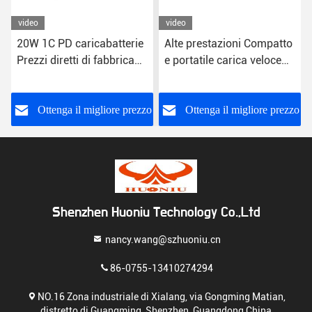
video
video
20W 1C PD caricabatterie
Alte prestazioni Compatto
Prezzi diretti di fabbrica
e portatile carica veloce
Fornisce un valore
USB caricabatterie a
eccezionale Smartphone
parete 5V
La tua ricarica Funzione
o
Ottenga il migliore prezzo
Ottenga il migliore prezzo
di ricarica rapida
Shenzhen Huoniu Technology Co.,Ltd
nancy.wang@szhuoniu.cn
86-0755-13410274294
NO.16 Zona industriale di Xialang, via Gongming Matian,
distretto di Guangming, Shenzhen, Guangdong China