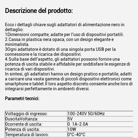
Descrizione del prodotto:
Ecco i dettagli chiave sugli adattatori di alimentazione nero in
dettaglio:
1Dimensioni compatte, adatte per l'uso di dispositivi portatili.
2.Cassa in plastica nera opaca, con un design elegante e
minimalista.
3Ogni adattatore è dotato di una singola porta USB per la
connessione e la ricarica dei dispositivi.
4.Sulla base dell'aspetto, gli adattatori possono fornire una
potenza di uscita stabile e affidabile per soddisfare le esigenze di
ricarica di vari dispositivi.
In sintesi, gli adattatori hanno un design pratico e portatile, adatti
a caricare una vasta gamma di piccoli dispositivi elettronici come
smartphone e tablet.Il loro aspetto discreto consente anche loro di
integrarsi perfettamente in ambienti diversi.
Parametri tecnici:
Voltaggio di ingresso:
100-240V 50/60Hz
0uscitaVoltanza:
5V
0corrente di uscita:
0. 1A-2.0A
Potenza di uscita:
10W
Temperatura di lavoro:
0°C-40°C