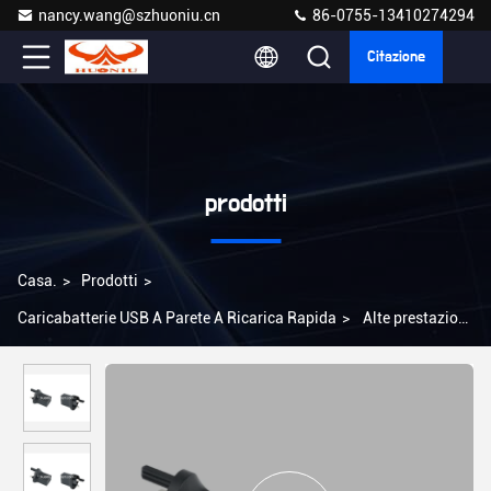
nancy.wang@szhuoniu.cn
86-0755-13410274294
Citazione
prodotti
Casa.
>
Prodotti
>
Caricabatterie USB A Parete A Ricarica Rapida
>
Alte prestazioni
Compatto e portatile carica veloce USB caricabatterie a parete 5V