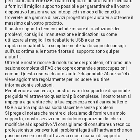
per il caricabatterie USB a carica rapida.Il nostro team è dedicato
a fornirvi il miglior supporto possibile per garantire che il vostro
dispositivo funzioni senza intoppi ed in modo efficienteQui
troverete una gamma di servizi progettati per aiutarvi a ottenere il
massimo dal vostro prodotto.
Il nostro supporto tecnico include misure di risoluzione dei
problemi, consigli di manutenzione e indicazioni su come
utilizzare al meglio il caricabatterie USB a carica
rapida.compatibilità, o semplicemente hai bisogno di consigli
sull'uso ottimale, le nostre risorse di supporto sono qui per
aiutarti.
Oltre alle nostre risorse di risoluzione dei problemi, offriamo una
sezione completa di FAQ che copre domande e preoccupazioni
comuni.Questa risorsa di auto-aiuto è disponibile 24 ore su 24 e
viene aggiornata regolarmente per includere le ultime
informazioni e soluzioni.
Per ulteriore assistenza, il nostro team di supporto è disponibile
per guidarvi attraverso questioni più complesse.Il nostro team si
impegna a garantire che la tua esperienza con il caricabatterie
USB a carica rapida sia soddisfacente e senza problemi.
Si prega di notare che mentre ci sforziamo di fornire un ampio
supporto, i nostri servizi non includono riparazioni fisiche o
modifiche al dispositivo.Vi consigliamo di consultare un tecnico
professionista per eventuali problemi legati all'hardware che non
possono essere risolti attraverso i nostri canali di supporto.