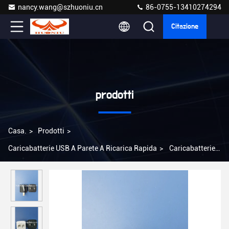
nancy.wang@szhuoniu.cn
86-0755-13410274294
Citazione
prodotti
Casa.
>
Prodotti
>
Caricabatterie USB A Parete A Ricarica Rapida
>
Caricabatterie a
parete a carica rapida a carica bianca per Stati Uniti