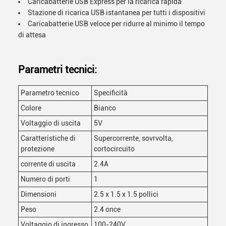
Caricabatterie USB Express per la ricarica rapida
Stazione di ricarica USB istantanea per tutti i dispositivi
Caricabatterie USB veloce per ridurre al minimo il tempo
di attesa
Parametri tecnici:
Parametro tecnico
Specificità
Colore
Bianco
Voltaggio di uscita
5V
Caratteristiche di
Supercorrente, sovrvolta,
protezione
cortocircuito
corrente di uscita
2.4A
Numero di porti
1
Dimensioni
2.5 x 1.5 x 1.5 pollici
Peso
2.4 once
Voltaggio di ingresso
100-240V