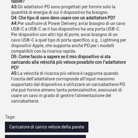
tablet?
A3:
Gli adattatori PD sono progettati per fornire solo la
quantità di energia di cui il dispositivo ha bisogno.
D4: Che tipo di cavo devo usare con un adattatore PD?
A4:
Per usufruire di Power Delivery, avrai bisogno di un cavo
USB-C a USB-C se il tuo dispositivo ha una porta USB-C.
Per dispositivi con altri tipi di porte, avrai bisogno di un
cavo USB-C a quel tipo di porta specifico, e.g., Lightning per
dispositivi Apple, che supporta anche PD per i modelli
compatibili con la ricarica rapida.
D5: Come faccio a sapere se il mio dispositivo si sta
caricando alla velocità più veloce possibile con l'adattatore
PD?
A5:
La velocità di ricarica più veloce è raggiunta quando
l'uscita dell'adattatore corrisponde all'input massimo
supportato dal dispositivo.e utilizzare un caricabatterie PD
che può fornire almeno tanta potenzaInoltre, assicurati di
usare un cavo in grado di gestire l'alimentazione del
caricabatterie.
Tags:
Caricatore di carico veloce della parete