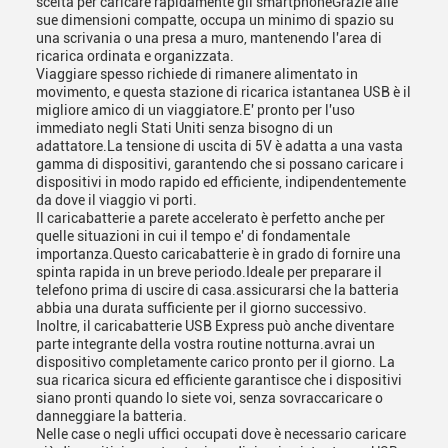
scelta per caricare rapidamente gli smartphoneGrazie alle
sue dimensioni compatte, occupa un minimo di spazio su
una scrivania o una presa a muro, mantenendo l'area di
ricarica ordinata e organizzata.
Viaggiare spesso richiede di rimanere alimentato in
movimento, e questa stazione di ricarica istantanea USB è il
migliore amico di un viaggiatore.E' pronto per l'uso
immediato negli Stati Uniti senza bisogno di un
adattatore.La tensione di uscita di 5V è adatta a una vasta
gamma di dispositivi, garantendo che si possano caricare i
dispositivi in modo rapido ed efficiente, indipendentemente
da dove il viaggio vi porti.
Il caricabatterie a parete accelerato è perfetto anche per
quelle situazioni in cui il tempo e' di fondamentale
importanza.Questo caricabatterie è in grado di fornire una
spinta rapida in un breve periodo.Ideale per preparare il
telefono prima di uscire di casa.assicurarsi che la batteria
abbia una durata sufficiente per il giorno successivo.
Inoltre, il caricabatterie USB Express può anche diventare
parte integrante della vostra routine notturna.avrai un
dispositivo completamente carico pronto per il giorno. La
sua ricarica sicura ed efficiente garantisce che i dispositivi
siano pronti quando lo siete voi, senza sovraccaricare o
danneggiare la batteria.
Nelle case o negli uffici occupati dove è necessario caricare