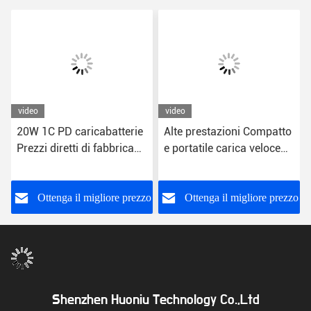
video
video
20W 1C PD caricabatterie
Alte prestazioni Compatto
Prezzi diretti di fabbrica
e portatile carica veloce
Fornisce un valore
USB caricabatterie a
eccezionale Smartphone
parete 5V
La tua ricarica Funzione
o
Ottenga il migliore prezzo
Ottenga il migliore prezzo
di ricarica rapida
Shenzhen Huoniu Technology Co.,Ltd