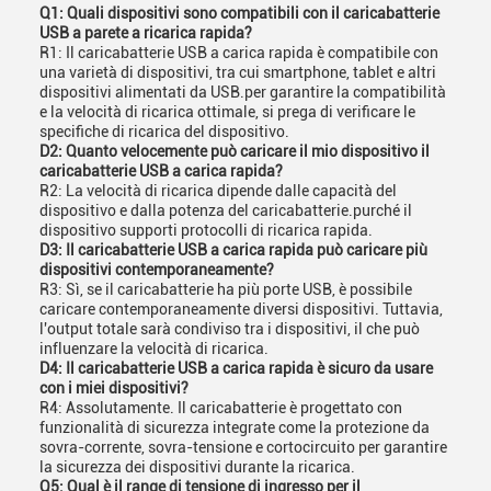
Q1: Quali dispositivi sono compatibili con il caricabatterie
USB a parete a ricarica rapida?
R1: Il caricabatterie USB a carica rapida è compatibile con
una varietà di dispositivi, tra cui smartphone, tablet e altri
dispositivi alimentati da USB.per garantire la compatibilità
e la velocità di ricarica ottimale, si prega di verificare le
specifiche di ricarica del dispositivo.
D2: Quanto velocemente può caricare il mio dispositivo il
caricabatterie USB a carica rapida?
R2: La velocità di ricarica dipende dalle capacità del
dispositivo e dalla potenza del caricabatterie.purché il
dispositivo supporti protocolli di ricarica rapida.
D3: Il caricabatterie USB a carica rapida può caricare più
dispositivi contemporaneamente?
R3: Sì, se il caricabatterie ha più porte USB, è possibile
caricare contemporaneamente diversi dispositivi. Tuttavia,
l'output totale sarà condiviso tra i dispositivi, il che può
influenzare la velocità di ricarica.
D4: Il caricabatterie USB a carica rapida è sicuro da usare
con i miei dispositivi?
R4: Assolutamente. Il caricabatterie è progettato con
funzionalità di sicurezza integrate come la protezione da
sovra-corrente, sovra-tensione e cortocircuito per garantire
la sicurezza dei dispositivi durante la ricarica.
Q5: Qual è il range di tensione di ingresso per il