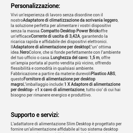
Personalizzazione:
Vivi un'esperienza di lavoro senza disordine con il
nostro
Adaptatore di climatizzazione da scrivania leggero
,
la soluzione perfetta per alimentare i vostri dispositivi
senza la massa.
Compatto Desktop Power Brick
offre
un'efficace
Corrente di uscita di 3,42A
, garantendo la
ricarica rapida e affidabile dei dispositivi elettronici.
Il
Adaptatore di alimentazione per desktop
E'un' ottima
idea.
Nero
Colore, che si fonde perfettamente con l'ambiente
del tuo ufficio o casa.
Lunghezza del cavo: 1,5 m
, offre
un'ampia portata al punto vendita più vicino, offrendo
flessibilità e comodità in qualsiasi ambiente.
Fabbricazione a partire da materie durevoli
Plastico ABS
,
questo
Fornitore di alimentazione per desktop
magro
L'imballaggio include:
1 X Adaptore di alimentazione
per desktop
- e
1 x cavo di alimentazione
, tutto cio' di cui hai
bisogno per rimanere energico e produttivo.
Supporto e servizi:
L'adattatore di alimentazione Slim Desktop è progettato per
fornire un'alimentazione affidabile al tuo sistema desktop