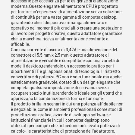
accessorio per eccellenza per le esigenze di elaborazione
moderna.Questo elegante alimentatore CPU è progettato
per fornire un'esperienza di alimentazione senza soluzione
di continuità per una vasta gamma di computer desktop,
garantendo che il dispositivo rimanga alimentato e
operativo nei momenti più cruciali.o creare una postazione
di lavoro per progetti creativi, questo adattatore garantisce
che la macchina riceva un'alimentazione costante e
affidabile.
Con una corrente di uscita di 3,42A e una dimensione del
connettore di 5,5 mm x 2,5 mm, questo adattatore di
alimentazione è versatile e compatibile con una varietà di
modelli desktop,rendendolo un accessorio pratico per i
dipartimenti IT e gli appassionati di tecnologia. Il ristretto
convertitore di potenza PC non è solo funzionale ma anche
esteticamente gradevole, dotato di un design elegante che
completa qualsiasi impostazione di scrivania senza
occupare spazio inutile,rendendolo ideale per gli utenti che
apprezzano la combinazione di forma e funzione.
Il prodotto brilla in scenari in cui una potenza affidabile non
è negoziabile, come in ambienti professionali come studi di
progettazione grafica, aziende di sviluppo software,e
istituzioni finanziarie in cui i computer desktop sono
utilizzati per compiti che richiedono un'elevata potenza di
calcolo- le caratteristiche di protezione dell'adattatore,