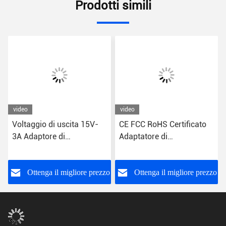
Prodotti simili
video
video
Voltaggio di uscita 15V-
CE FCC RoHS Certificato
3A Adaptore di
Adaptatore di
alimentazione per CPU
alimentazione per desktop
elegante
slim
o
Ottenga il migliore prezzo
Ottenga il migliore prezzo