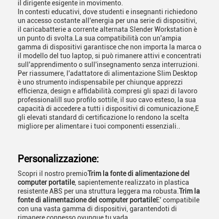
il dirigente esigente in movimento.
In contesti educativi, dove studenti e insegnanti richiedono
un accesso costante all'energia per una serie di dispositivi,
il caricabatterie a corrente alternata Slender Workstation è
un punto di svolta.La sua compatibilità con un'ampia
gamma di dispositivi garantisce che non importa la marca o
il modello del tuo laptop, si può rimanere attivi e concentrati
sull'apprendimento o sull'insegnamento senza interruzioni.
Per riassumere, l'adattatore di alimentazione Slim Desktop
è uno strumento indispensabile per chiunque apprezzi
efficienza, design e affidabilità.compresi gli spazi di lavoro
professionaliIl suo profilo sottile, il suo cavo esteso, la sua
capacità di accedere a tutti i dispositivi di comunicazione,E
gli elevati standard di certificazione lo rendono la scelta
migliore per alimentare i tuoi componenti essenziali..
Personalizzazione:
Scopri il nostro premio
Trim la fonte di alimentazione del
computer portatile
, sapientemente realizzato in plastica
resistente ABS per una struttura leggera ma robusta.
Trim la
fonte di alimentazione del computer portatile
E' compatibile
con una vasta gamma di dispositivi, garantendoti di
rimanere connesso ovunque tu vada.