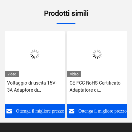
Prodotti simili
video
video
Voltaggio di uscita 15V-
CE FCC RoHS Certificato
3A Adaptore di
Adaptatore di
alimentazione per CPU
alimentazione per desktop
elegante
slim
o
Ottenga il migliore prezzo
Ottenga il migliore prezzo