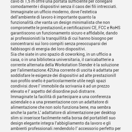
cavo di 1,5 m offre una portata sufficiente per collegare
comodamente i dispositivi senza il caos dei fili intrecciati.
Immaginate un ufficio moderno, dove l'estetica
dell'ambiente di lavoro è importante quanto la
funzionalità.che vanta un design minimalista che non
compromette le prestazioniLe certificazioni CE, FCC e RoHS
garantiscono un funzionamento sicuro e affidabile, dando
ai professionisti la tranquillità di cui hanno bisogno per
concentrarsi sui loro compiti senza preoccuparsi dei
fabbisogni di energia dei loro dispositivi.
Sia che siate in uno spazio di coworking, in un ufficio a
casa, o in una biblioteca universitaria, il caricabatterie a
corrente alternata della Workstation Slender è la soluzione
per l'alimentazione.42Una corrente di uscita è adattata per
soddisfare le esigenze dei dispositivi ad alte prestazioniIl
suo profilo snello è particolarmente utile negli spazi
condivisi.dove l' immobile da scrivania è ad un prezzo
elevato e l' aspetto del disordine può distrarre.
Immaginate la facilità di partecipare a una conferenza
aziendale o a una presentazione con un adattatore di
alimentazione che non solo funziona bene, ma sembra
anche la parte.L' adattatore di alimentazione per desktop
slim si inserisce facilmente nella borsa del portatileIl suo
design elegante integra l'abbigliamento da lavoro e gli
ambienti professionali.rendendolo l' accessorio perfetto per