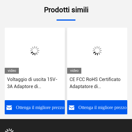
Prodotti simili
video
video
Voltaggio di uscita 15V-
CE FCC RoHS Certificato
3A Adaptore di
Adaptatore di
alimentazione per CPU
alimentazione per desktop
elegante
slim
o
Ottenga il migliore prezzo
Ottenga il migliore prezzo