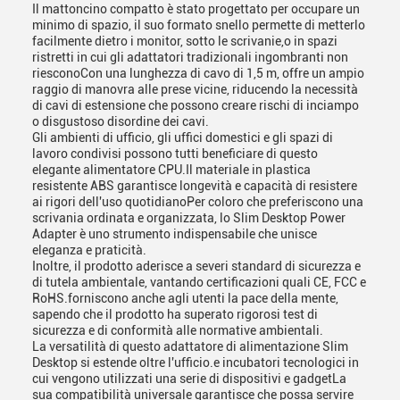
Il mattoncino compatto è stato progettato per occupare un
minimo di spazio, il suo formato snello permette di metterlo
facilmente dietro i monitor, sotto le scrivanie,o in spazi
ristretti in cui gli adattatori tradizionali ingombranti non
riesconoCon una lunghezza di cavo di 1,5 m, offre un ampio
raggio di manovra alle prese vicine, riducendo la necessità
di cavi di estensione che possono creare rischi di inciampo
o disgustoso disordine dei cavi.
Gli ambienti di ufficio, gli uffici domestici e gli spazi di
lavoro condivisi possono tutti beneficiare di questo
elegante alimentatore CPU.Il materiale in plastica
resistente ABS garantisce longevità e capacità di resistere
ai rigori dell'uso quotidianoPer coloro che preferiscono una
scrivania ordinata e organizzata, lo Slim Desktop Power
Adapter è uno strumento indispensabile che unisce
eleganza e praticità.
Inoltre, il prodotto aderisce a severi standard di sicurezza e
di tutela ambientale, vantando certificazioni quali CE, FCC e
RoHS.forniscono anche agli utenti la pace della mente,
sapendo che il prodotto ha superato rigorosi test di
sicurezza e di conformità alle normative ambientali.
La versatilità di questo adattatore di alimentazione Slim
Desktop si estende oltre l'ufficio.e incubatori tecnologici in
cui vengono utilizzati una serie di dispositivi e gadgetLa
sua compatibilità universale garantisce che possa servire