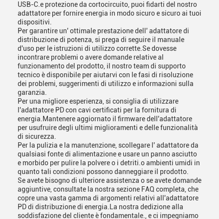
USB-C.e protezione da cortocircuito, puoi fidarti del nostro
adattatore per fornire energia in modo sicuro e sicuro ai tuoi
dispositivi.
Per garantire un' ottimale prestazione dell' adattatore di
distribuzione di potenza, si prega di seguire il manuale
d'uso per le istruzioni di utilizzo corrette.Se dovesse
incontrare problemi o avere domande relative al
funzionamento del prodotto, il nostro team di supporto
tecnico è disponibile per aiutarvi con le fasi di risoluzione
dei problemi, suggerimenti di utilizzo e informazioni sulla
garanzia.
Per una migliore esperienza, si consiglia di utilizzare
l'adattatore PD con cavi certificati per la fornitura di
energia.Mantenere aggiornato il firmware dell'adattatore
per usufruire degli ultimi miglioramenti e delle funzionalità
di sicurezza.
Per la pulizia e la manutenzione, scollegare l' adattatore da
qualsiasi fonte di alimentazione e usare un panno asciutto
e morbido per pulire la polvere o i detriti.o ambienti umidi in
quanto tali condizioni possono danneggiare il prodotto.
Se avete bisogno di ulteriore assistenza o se avete domande
aggiuntive, consultate la nostra sezione FAQ completa, che
copre una vasta gamma di argomenti relativi all'adattatore
PD di distribuzione di energia.La nostra dedizione alla
soddisfazione del cliente è fondamentale., e ci impegniamo