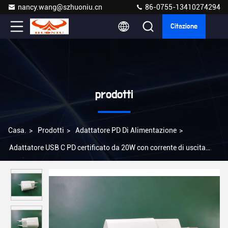
nancy.wang@szhuoniu.cn
86-0755-13410274294
Citazione
prodotti
Casa.
>
Prodotti
>
Adattatore PD Di Alimentazione
>
Adattatore USB C PD certificato da 20W con corrente di uscita
1,67A CE/FCC/RoHS Leggere 3,2 oz