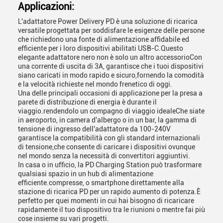
Applicazioni:
L'adattatore Power Delivery PD è una soluzione di ricarica
versatile progettata per soddisfare le esigenze delle persone
che richiedono una fonte di alimentazione affidabile ed
efficiente per i loro dispositivi abilitati USB-C.Questo
elegante adattatore nero non è solo un altro accessorioCon
una corrente di uscita di 3A, garantisce che i tuoi dispositivi
siano caricati in modo rapido e sicuro,fornendo la comodità
e la velocità richieste nel mondo frenetico di oggi.
Una delle principali occasioni di applicazione per la presa a
parete di distribuzione di energia è durante il
viaggio.rendendolo un compagno di viaggio idealeChe siate
in aeroporto, in camera d'albergo o in un bar, la gamma di
tensione di ingresso dell'adattatore da 100-240V
garantisce la compatibilità con gli standard internazionali
di tensione,che consente di caricare i dispositivi ovunque
nel mondo senza la necessità di convertitori aggiuntivi.
In casa o in ufficio, la PD Charging Station può trasformare
qualsiasi spazio in un hub di alimentazione
efficiente.compresse, o smartphone direttamente alla
stazione di ricarica PD per un rapido aumento di potenza.È
perfetto per quei momenti in cui hai bisogno di ricaricare
rapidamente il tuo dispositivo tra le riunioni o mentre fai più
cose insieme su vari progetti.