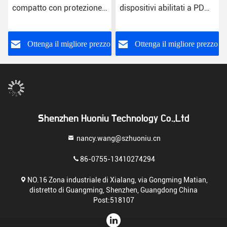
compatto con protezione
dispositivi abilitati a PD
da cortocircuito da 18W
Leggere 30W Nero
Adapter di sicurezza
certificato
o
Ottenga il migliore prezzo
Ottenga il migliore prezzo
Shenzhen Huoniu Technology Co.,Ltd
nancy.wang@szhuoniu.cn
86-0755-13410274294
NO.16 Zona industriale di Xialang, via Gongming Matian,
distretto di Guangming, Shenzhen, Guangdong China
Post:518107