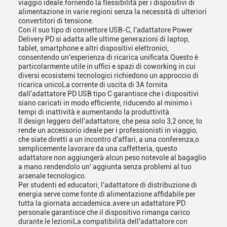
viaggio ideale.fornendo la flessibilità per i dispositivi di
alimentazione in varie regioni senza la necessità di ulteriori
convertitori di tensione.
Con il suo tipo di connettore USB-C, l'adattatore Power
Delivery PD si adatta alle ultime generazioni di laptop,
tablet, smartphone e altri dispositivi elettronici,
consentendo un'esperienza di ricarica unificata.Questo è
particolarmente utile in uffici e spazi di coworking in cui
diversi ecosistemi tecnologici richiedono un approccio di
ricarica unicoLa corrente di uscita di 3A fornita
dall'adattatore PD USB tipo C garantisce che i dispositivi
siano caricati in modo efficiente, riducendo al minimo i
tempi di inattività e aumentando la produttività.
Il design leggero dell'adattatore, che pesa solo 3,2 once, lo
rende un accessorio ideale per i professionisti in viaggio,
che siate diretti a un incontro d'affari, a una conferenza,o
semplicemente lavorare da una caffetteria, questo
adattatore non aggiungerà alcun peso notevole al bagaglio
a mano.rendendolo un' aggiunta senza problemi al tuo
arsenale tecnologico.
Per studenti ed educatori, l'adattatore di distribuzione di
energia serve come fonte di alimentazione affidabile per
tutta la giornata accademica.avere un adattatore PD
personale garantisce che il dispositivo rimanga carico
durante le lezioniLa compatibilità dell'adattatore con