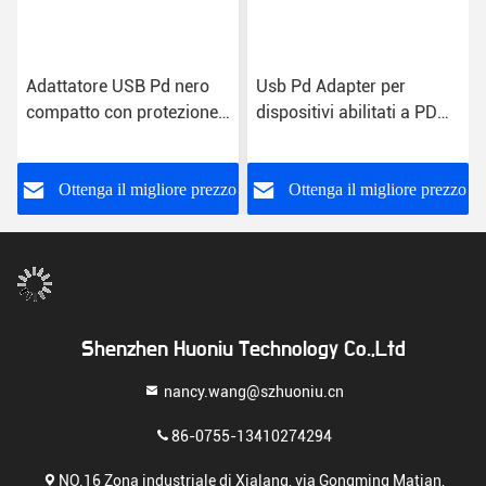
Adattatore USB Pd nero
Usb Pd Adapter per
compatto con protezione
dispositivi abilitati a PD
da cortocircuito da 18W
Leggere 30W Nero
Adapter di sicurezza
certificato
o
Ottenga il migliore prezzo
Ottenga il migliore prezzo
Shenzhen Huoniu Technology Co.,Ltd
nancy.wang@szhuoniu.cn
86-0755-13410274294
NO.16 Zona industriale di Xialang, via Gongming Matian,