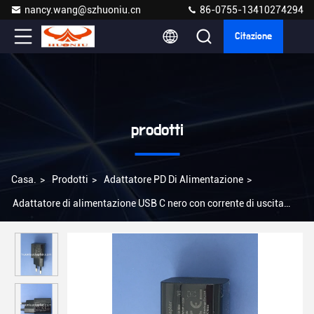
nancy.wang@szhuoniu.cn
86-0755-13410274294
Citazione
prodotti
Casa.
>
Prodotti
>
Adattatore PD Di Alimentazione
>
Adattatore di alimentazione USB C nero con corrente di uscita
1,67A certificato CE/FCC/ROHS