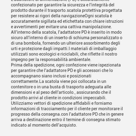
confezionato per garantire la sicurezza e l'integrità del
prodotto durante il trasporto.scatola protettiva progettata
per resistere ai rigori della navigazioneOgni scatola è
accuratamente sigillata ed etichettata con chiare istruzioni
e avvertimenti per evitare una cattiva manipolazione.
All'interno della scatola, l'adattatore PD è inserito in modo
sicuro all'interno di un inserto di schiuma personalizzato o
di una bombola, fornendo un ulteriore assorbimento degli
urti e protezione dagli impatti.I materiali di imballaggio
utilizzati sono ecologici e riciclabili, che riflette il nostro
impegno per la responsabilità ambientale.
Prima della spedizione, ogni confezione viene ispezionata
per garantire che l'adattatore PD e gli accessori che lo
accompagnano siano inclusi e posizionati
correttamente.La scatola viene poi collocata in un
contenitore o in una busta di trasporto adeguata alle
dimensioni e al peso dell'articolo., assicurando che il
prodotto arrivi al cliente in condizioni impeccabili.
Utilizziamo vettori di spedizione affidabili e forniamo
informazioni di tracciamento per il cliente per monitorare il
progresso della consegna.con l'adattatore PD che in genere
arriva a destinazione entro il termine di consegna stimato
indicato al momento dell'acquisto.