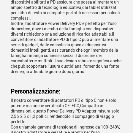
dispositivi abilitati a PD assicura che possa alimentare un
ampio spettro di tecnologia educativa,dai tablet utilizzati
per i libri di testo ai computer portatili necessari per calcoli
complessi.
Inoltre, l'adattatore Power Delivery PD è perfetto per l'uso
domestico, dove i membri della famiglia con dispositivi
diversi richiedono una soluzione di ricarica adattabile.Il
convertitore di adattatore PD di tipo C può alimentare una
serie di gadget, dalle console da gioco ai dispositivi
domestici intelligenti, assicurando che ogni membro della
famiglia rimanga connesso senza il disordine dei
caricabatterie multipli.Il suo design robusto significa anche
che può sopportare l'usura quotidiana, fornendo una fonte
di energia affidabile giorno dopo giorno.
Personalizzazione:
Il nostro convertitore di adattatori PD di tipo C non è solo
potente ma anche certificato CE, FCC,Compatto in
dimensioni, questo Power Delivery PD Adapter misura solo
2,5 x 2,5 x 1,2 pollici, rendendolo il compagno di viaggio
perfetto.
Con un'ampia gamma di tensione di ingresso da 100-240V,
il nostro adattatore è versatile e pronto per l'uso