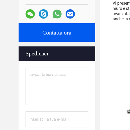
Vi presen
muro è st
avanzata,
anche la 
Contatta ora
Spedicaci