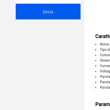
Invia
Caratte
Nome d
Tipo d
Colore
Dimensi
Corren
Voltag
Parola
Parola
Parola
Parame