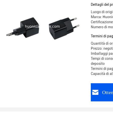
Dettagli del p
Luogo di origi
Marca: Huoni
Certificazio
Numero di mo
Termini di pa
Quantità di o
Prezzo: negot
Imballaggi p
Tempi di conse
deposito
Termini di pa
Capacità di a
Otten