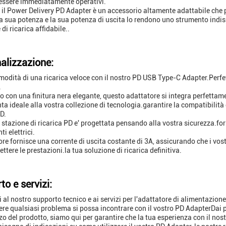
essere immediatamente operativi.
i, il Power Delivery PD Adapter è un accessorio altamente adattabile che p
a sua potenza e la sua potenza di uscita lo rendono uno strumento indi
di ricarica affidabile..
alizzazione:
omodità di una ricarica veloce con il nostro PD USB Type-C Adapter.Perfe
.
o con una finitura nera elegante, questo adattatore si integra perfetta
ta ideale alla vostra collezione di tecnologia.garantire la compatibilit
D.
 stazione di ricarica PD e' progettata pensando alla vostra sicurezza.fo
ti elettrici.
ore fornisce una corrente di uscita costante di 3A, assicurando che i vost
tere le prestazioni.la tua soluzione di ricarica definitiva.
to e servizi:
 al nostro supporto tecnico e ai servizi per l'adattatore di alimentazio
vere qualsiasi problema si possa incontrare con il vostro PD AdapterDai 
izzo del prodotto, siamo qui per garantire che la tua esperienza con il nos