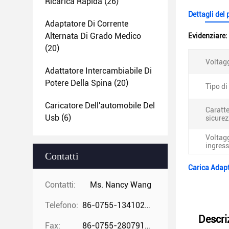
Ricarica Rapida
(26)
Dettagli del
Adaptatore Di Corrente
Alternata Di Grado Medico
Evidenziare:
(20)
Voltagg
Adattatore Intercambiabile Di
Potere Della Spina
(20)
Tipo di
Caricatore Dell'automobile Del
Caratte
Usb
(6)
sicurez
Voltagg
ingress
Contatti
Carica Adapt
Contatti:
Ms. Nancy Wang
Telefono:
86-0755-13410274294
Descri
Fax:
86-0755-28079166