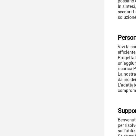
possano 
In sintes
scenari.L
soluzione 
Person
Vivi la c
efficiente
Progettat
un'aggiun
ricarica P
La nostra
da inciden
L'adattat
compromet
Suppor
Benvenuti
per risol
sull'util