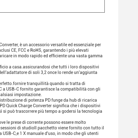
onverter, è un accessorio versatile ed essenziale per
inclusi CE, FCC e RoHS, garantendo i più elevati
caricare in modo rapido ed efficiente una vasta gamma
icio a casa.assicurandosi che tutti i loro dispositivi
ell'adattatore di soli 3,2 once lo rende un'aggiunta
etto.fornire tranquillità quando si tratta di
-C a USB-C fornito garantisce la compatibilità con gli
qualsiasi impostazione.
distribuzione di potenza PD funge da hub di ricarica
PD Quick Charge Converter significa che i dispositivi
ì si può trascorrere più tempo a godersi la tecnologia
 dove le prese di corrente possono essere molto
 sessioni di studioIl pacchetto viene fornito con tutto il
C a USB-C,e 1 X manuale d'uso, in modo che gli utenti