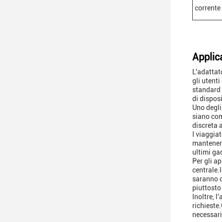
corrente 
Applic
L'adattat
gli utent
standard 
di disposi
Uno degli
siano com
discreta 
I viaggia
mantenere
ultimi ga
Per gli a
centrale.
saranno c
piuttosto
Inoltre, 
richieste.
necessari