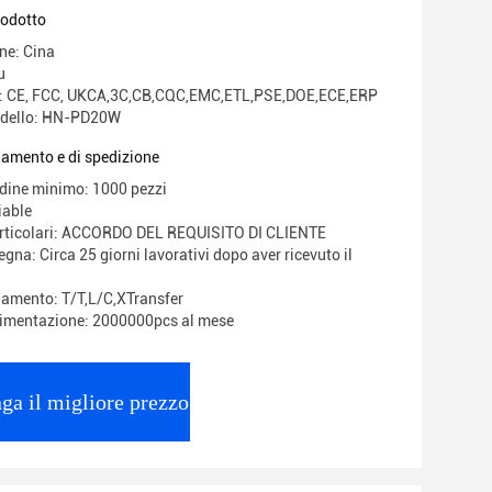
rodotto
ne: Cina
u
ne: CE, FCC, UKCA,3C,CB,CQC,EMC,ETL,PSE,DOE,ECE,ERP
dello: HN-PD20W
gamento e di spedizione
rdine minimo: 1000 pezzi
iable
articolari: ACCORDO DEL REQUISITO DI CLIENTE
gna: Circa 25 giorni lavorativi dopo aver ricevuto il
gamento: T/T,L/C,XTransfer
limentazione: 2000000pcs al mese
ga il migliore prezzo