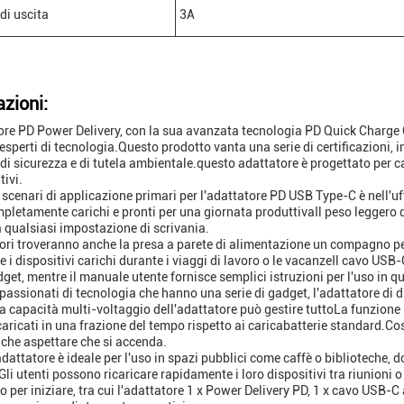
di uscita
3A
azioni:
ore PD Power Delivery, con la sua avanzata tecnologia PD Quick Charge C
i esperti di tecnologia.Questo prodotto vanta una serie di certificazioni, 
di sicurezza e di tutela ambientale.questo adattatore è progettato per 
tivi.
 scenari di applicazione primari per l'adattatore PD USB Type-C è nell'uff
pletamente carichi e pronti per una giornata produttivaIl peso leggero d
a qualsiasi impostazione di scrivania.
tori troveranno anche la presa a parete di alimentazione un compagno perf
 i dispositivi carichi durante i viaggi di lavoro o le vacanzeIl cavo USB
dget, mentre il manuale utente fornisce semplici istruzioni per l'uso in 
ppassionati di tecnologia che hanno una serie di gadget, l'adattatore di 
la capacità multi-voltaggio dell'adattatore può gestire tuttoLa funzione 
aricati in una frazione del tempo rispetto ai caricabatterie standard.Cos
 che aspettare che si accenda.
l'adattatore è ideale per l'uso in spazi pubblici come caffè o biblioteche,
Gli utenti possono ricaricare rapidamente i loro dispositivi tra riunioni o
o per iniziare, tra cui l'adattatore 1 x Power Delivery PD, 1 x cavo USB-