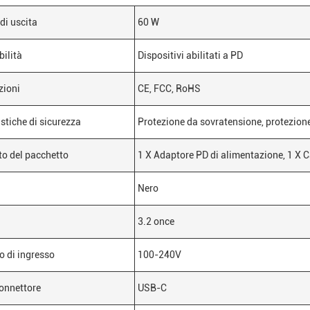
di uscita
60 W
ilità
Dispositivi abilitati a PD
zioni
CE, FCC, RoHS
istiche di sicurezza
Protezione da sovratensione, protezione
o del pacchetto
1 X Adaptore PD di alimentazione, 1 X
Nero
3.2 once
o di ingresso
100-240V
connettore
USB-C