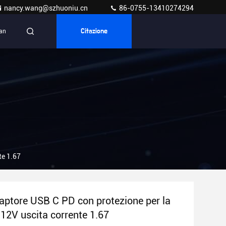
nancy.wang@szhuoniu.cn
86-0755-13410274294
ian
Citazione
te 1.67
aptore USB C PD con protezione per la
 12V uscita corrente 1.67