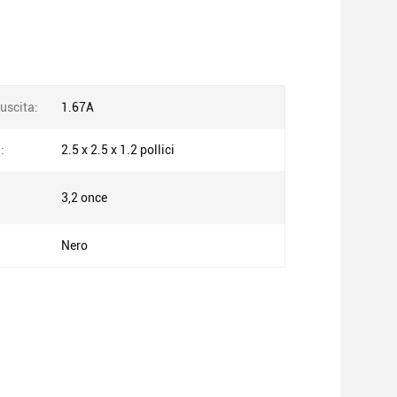
 uscita:
1.67A
:
2.5 x 2.5 x 1.2 pollici
3,2 once
Nero