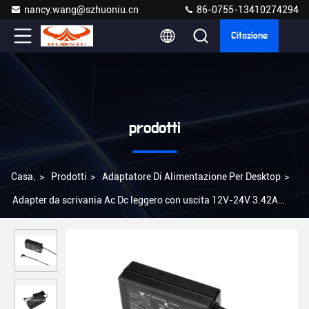
nancy.wang@szhuoniu.cn
86-0755-13410274294
Citazione
prodotti
Casa.
>
Prodotti
>
Adaptatore Di Alimentazione Per Desktop
>
Adapter da scrivania Ac Dc leggero con uscita 12V-24V 3.42A
Protezione da cortocircuito da sovraccarico di corrente