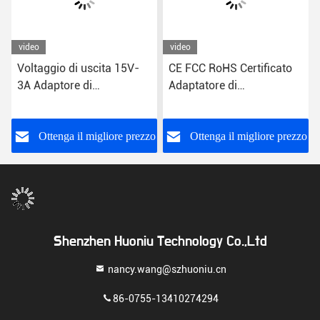
video
video
Voltaggio di uscita 15V-
CE FCC RoHS Certificato
3A Adaptore di
Adaptatore di
alimentazione per CPU
alimentazione per desktop
elegante
slim
o
Ottenga il migliore prezzo
Ottenga il migliore prezzo
Shenzhen Huoniu Technology Co.,Ltd
nancy.wang@szhuoniu.cn
86-0755-13410274294