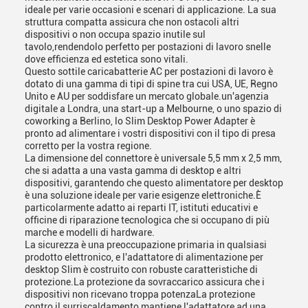
ideale per varie occasioni e scenari di applicazione. La sua
struttura compatta assicura che non ostacoli altri
dispositivi o non occupa spazio inutile sul
tavolo,rendendolo perfetto per postazioni di lavoro snelle
dove efficienza ed estetica sono vitali.
Questo sottile caricabatterie AC per postazioni di lavoro è
dotato di una gamma di tipi di spine tra cui USA, UE, Regno
Unito e AU per soddisfare un mercato globale.un'agenzia
digitale a Londra, una start-up a Melbourne, o uno spazio di
coworking a Berlino, lo Slim Desktop Power Adapter è
pronto ad alimentare i vostri dispositivi con il tipo di presa
corretto per la vostra regione.
La dimensione del connettore è universale 5,5 mm x 2,5 mm,
che si adatta a una vasta gamma di desktop e altri
dispositivi, garantendo che questo alimentatore per desktop
è una soluzione ideale per varie esigenze elettroniche.È
particolarmente adatto ai reparti IT, istituti educativi e
officine di riparazione tecnologica che si occupano di più
marche e modelli di hardware.
La sicurezza è una preoccupazione primaria in qualsiasi
prodotto elettronico, e l'adattatore di alimentazione per
desktop Slim è costruito con robuste caratteristiche di
protezione.La protezione da sovraccarico assicura che i
dispositivi non ricevano troppa potenzaLa protezione
contro il surriscaldamento mantiene l'adattatore ad una