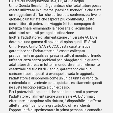
CA, tra cui configurazioni USA, UE, AUS e Regno
Unito.Questa flessibilità garantisce che l'adattatore possa
essere utilizzato in numerosi paesi del mondoSia che siate
un viaggiatore d'affari che partecipa a conferenze a livello
globale, o un turista che esplora più continenti,Questo
convertitore di potenza di viaggio è il tuo compagno di
potenza finale, eliminando la necessità di acquistare
adattatori separati per ogni destinazione.
Inoltre, l'adattatore di alimentazione universale AC DC è
dotato di una gamma di opzioni di spina quali UE, Stati
Uniti, Regno Unito, SAA e CCC.Questa caratteristica
garantisce che l'adattatore può essere collegato
praticamente in qualsiasi presa in tutto il mondo, offrendo
un'esperienza senza problemi per i viaggiatori. In quanto
adattatore di presa in tutto il mondo, diventa un elemento
essenziale nel tuo kit di viaggio, garantendo che puoi
caricare i tuoi dispositivi ovunque tu vada.In aggiunta,
l'adattatore è disponibile come un'unica unità di vendita,
rendendola conveniente per acquistare esattamente quanti
ne avete bisogno senza alcun eccesso.
Per i potenziali acquirenti che sono interessati a provare
l'adattatore di alimentazione universale AC DC prima di
effettuare un acquisto alla rinfusa, è disponibile un'offerta
allettante di 1 campione gratuito.Ciò offre ai clienti
l'opportunità di sperimentare in prima persona la comodità