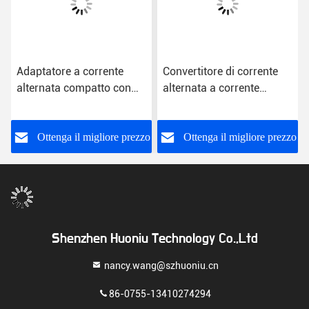
Adaptatore a corrente
Convertitore di corrente
alternata compatto con
alternata a corrente
plug multiple compatibile
continua interscambiabile
in nero o bianco da 0,2 lb
in custodia di plastica
o
Ottenga il migliore prezzo
Ottenga il migliore prezzo
Shenzhen Huoniu Technology Co.,Ltd
nancy.wang@szhuoniu.cn
86-0755-13410274294