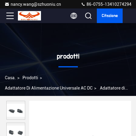
nancy.wang@szhuoniu.cn
86-0755-13410274294
Citazione
prodotti
Casa.
>
Prodotti
>
Adattatore Di Alimentazione Universale AC DC
>
Adattatore di
alimentazione universale CADC Cassa bianca o nera
US/EU/UK/AU