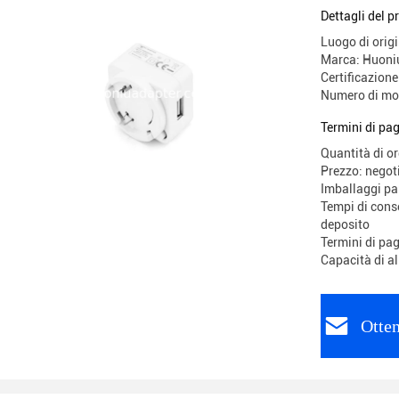
libbre Ese
Dettagli del p
Luogo di origi
Marca: Huoni
Certificazio
Numero di mo
Termini di pa
Quantità di o
Prezzo: negot
Imballaggi p
Tempi di conse
deposito
Termini di pa
Capacità di a
Otten