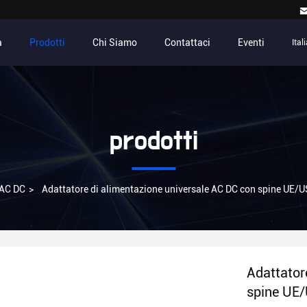
a
Prodotti
Chi Siamo
Contattaci
Eventi
Ital
prodotti
 AC DC
>
Adattatore di alimentazione universale AC DC con spine UE/U
Adattator
spine UE/