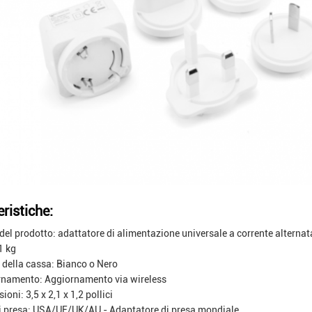
ristiche:
el prodotto: adattatore di alimentazione universale a corrente alternat
1 kg
 della cassa: Bianco o Nero
namento: Aggiornamento via wireless
oni: 3,5 x 2,1 x 1,2 pollici
i presa: USA/UE/UK/AU - Adaptatore di presa mondiale