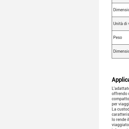
Dimensi
Unità di
Peso
Dimensi
Applic
L'adattat
offrendo 
compatto,
per viaggi
La custod
caratteri
lo rende 
viaggiator