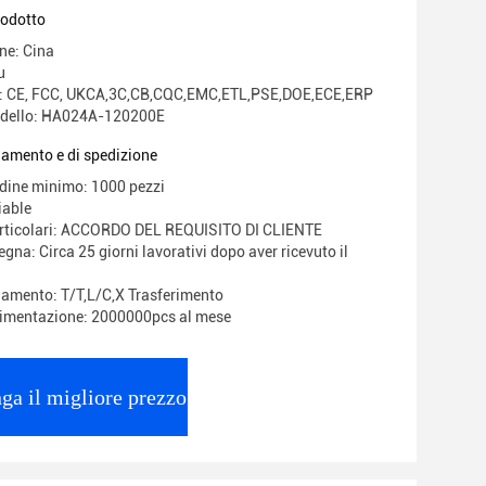
mplare gratuito incluso
rodotto
ne: Cina
u
ne: CE, FCC, UKCA,3C,CB,CQC,EMC,ETL,PSE,DOE,ECE,ERP
dello: HA024A-120200E
gamento e di spedizione
rdine minimo: 1000 pezzi
iable
articolari: ACCORDO DEL REQUISITO DI CLIENTE
gna: Circa 25 giorni lavorativi dopo aver ricevuto il
gamento: T/T,L/C,X Trasferimento
limentazione: 2000000pcs al mese
ga il migliore prezzo