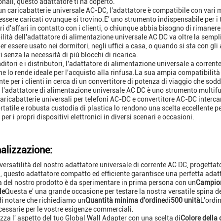
onali, questo adattatore ti ha coperto.
n caricabatterie universale AC-DC, l'adattatore è compatibile con vari m
sere caricati ovunque si trovino.E' uno strumento indispensabile per i tur
i d'affari in contatto con i clienti, o chiunque abbia bisogno di rimanere
bilità dell'adattatore di alimentazione universale AC DC va oltre la sempli
er essere usato nei dormitori, negli uffici a casa, o quando si sta con gli
 senza la necessità di più blocchi di ricarica.
nditori e i distributori, l'adattatore di alimentazione universale a corre
 che lo rende ideale per l'acquisto alla rinfusa.La sua ampia compatibilità
nte per i clienti in cerca di un convertitore di potenza di viaggio che sod
i, l'adattatore di alimentazione universale AC DC è uno strumento multif
caricabatterie universali per telefoni AC-DC e convertitore AC-DC interca
rtatile e robusta custodia di plastica lo rendono una scelta eccellente 
 per i propri dispositivi elettronici in diversi scenari e occasioni.
alizzazione:
 versatilità del nostro adattatore universale di corrente AC DC, progettat
i
, questo adattatore compatto ed efficiente garantisce una perfetta adattab
à del nostro prodotto è da sperimentare in prima persona con un
Campion
le
Questa e' una grande occasione per testare la nostra versatile spina d
di notare che richiediamo un
Quantità minima d'ordine
di
500 unità
L'ordin
cessarie per le vostre esigenze commerciali.
zza l' aspetto del tuo Global Wall Adapter con una scelta di
Colore della