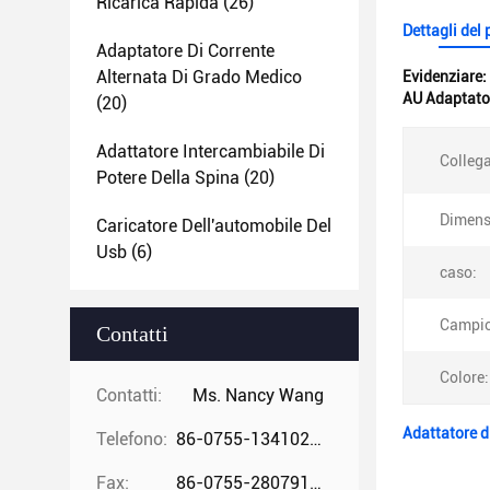
Ricarica Rapida
(26)
Dettagli del
Adaptatore Di Corrente
Alternata Di Grado Medico
Evidenziare:
AU Adaptator
(20)
Adattatore Intercambiabile Di
Colleg
Potere Della Spina
(20)
Dimens
Caricatore Dell'automobile Del
Usb
(6)
caso:
Campio
Contatti
Colore:
Contatti:
Ms. Nancy Wang
Adattatore d
Telefono:
86-0755-13410274294
Fax:
86-0755-28079166