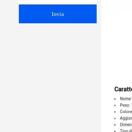
Invia
Caratte
Nome d
Peso: 
Colore
Aggior
Dimensi
Tipo d