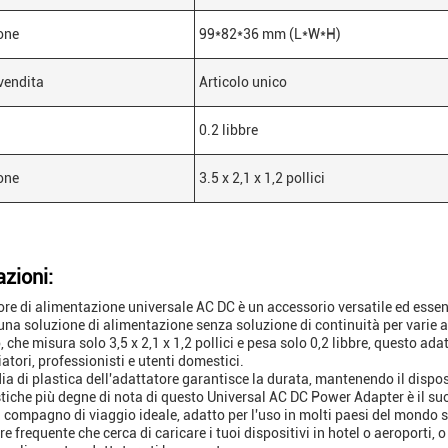
one
99*82*36 mm (L*W*H)
 vendita
Articolo unico
0.2 libbre
one
3.5 x 2,1 x 1,2 pollici
azioni:
ore di alimentazione universale AC DC è un accessorio versatile ed essen
una soluzione di alimentazione senza soluzione di continuità per varie a
 che misura solo 3,5 x 2,1 x 1,2 pollici e pesa solo 0,2 libbre, questo ada
atori, professionisti e utenti domestici.
ia di plastica dell'adattatore garantisce la durata, mantenendo il dispo
stiche più degne di nota di questo Universal AC DC Power Adapter è il s
il compagno di viaggio ideale, adatto per l'uso in molti paesi del mondo s
e frequente che cerca di caricare i tuoi dispositivi in hotel o aeroporti,