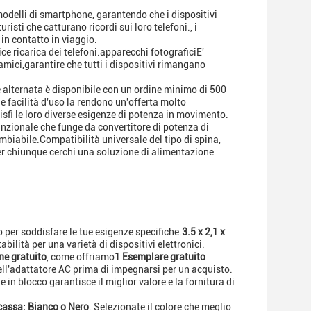
odelli di smartphone, garantendo che i dispositivi
isti che catturano ricordi sui loro telefoni., i
 in contatto in viaggio.
ce ricarica dei telefoni.apparecchi fotograficiE'
 amici,garantire che tutti i dispositivi rimangano
nte alternata è disponibile con un ordine minimo di 500
 e facilità d'uso la rendono un'offerta molto
disfi le loro diverse esigenze di potenza in movimento.
unzionale che funge da convertitore di potenza di
mbiabile.Compatibilità universale del tipo di spina,
per chiunque cerchi una soluzione di alimentazione
o per soddisfare le tue esigenze specifiche.
3.5 x 2,1 x
ilità per una varietà di dispositivi elettronici.
e gratuito
, come offriamo
1 Esemplare gratuito
ell'adattatore AC prima di impegnarsi per un acquisto.
e in blocco garantisce il miglior valore e la fornitura di
 cassa: Bianco o Nero
. Selezionate il colore che meglio