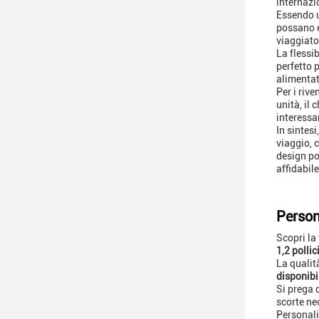
internazi
Essendo u
possano es
viaggiator
La flessi
perfetto p
alimentati
Per i rive
unità, il
interessa
In sintes
viaggio, 
design po
affidabile
Person
Scopri la
1,2 pollic
La qualit
disponibi
Si prega 
scorte ne
Personali