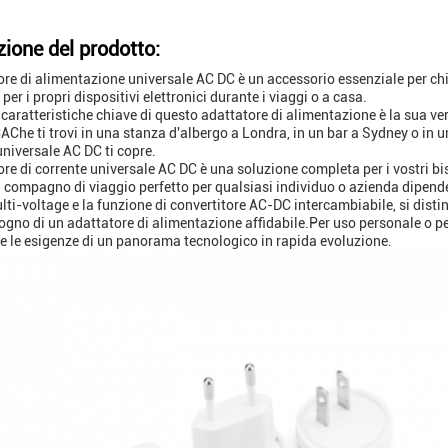
zione del prodotto:
ore di alimentazione universale AC DC è un accessorio essenziale per c
 per i propri dispositivi elettronici durante i viaggi o a casa.
caratteristiche chiave di questo adattatore di alimentazione è la sua versa
CAChe ti trovi in una stanza d'albergo a Londra, in un bar a Sydney o in 
universale AC DC ti copre.
ore di corrente universale AC DC è una soluzione completa per i vostri bi
il compagno di viaggio perfetto per qualsiasi individuo o azienda dipend
lti-voltage e la funzione di convertitore AC-DC intercambiabile, si dist
ogno di un adattatore di alimentazione affidabile.Per uso personale o pe
e le esigenze di un panorama tecnologico in rapida evoluzione.