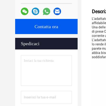
Descri
L'adattat
affidabile
Contatta ora
Una delle 
di prese 
corrente 
L'adattat
Spedicaci
lo rende 
parete mu
abbia bis
soddisfar