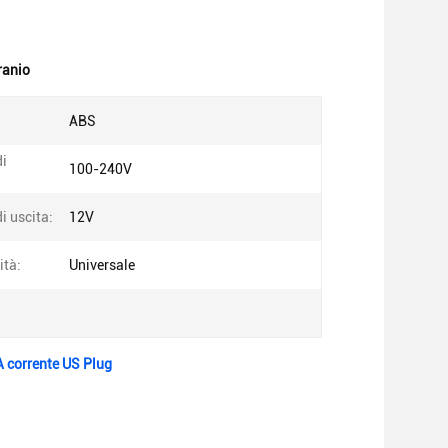
ranio
ABS
di
100-240V
i uscita:
12V
ità:
Universale
 corrente US Plug