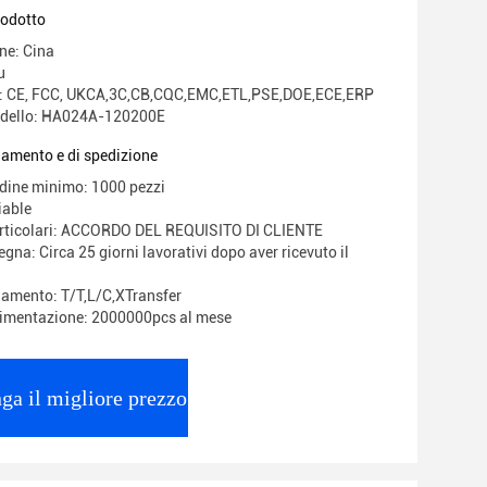
US Plug
rodotto
ne: Cina
u
ne: CE, FCC, UKCA,3C,CB,CQC,EMC,ETL,PSE,DOE,ECE,ERP
dello: HA024A-120200E
gamento e di spedizione
rdine minimo: 1000 pezzi
iable
articolari: ACCORDO DEL REQUISITO DI CLIENTE
gna: Circa 25 giorni lavorativi dopo aver ricevuto il
gamento: T/T,L/C,XTransfer
limentazione: 2000000pcs al mese
ga il migliore prezzo