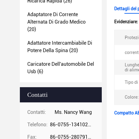
Ricarica Rapida
(26)
Dettagli del
Adaptatore Di Corrente
Alternata Di Grado Medico
Evidenziare:
(20)
Protezi
Adattatore Intercambiabile Di
Potere Della Spina
(20)
corrent
Caricatore Dell'automobile Del
Lunghe
di alim
Usb
(6)
Tipo di
Contatti
Colore:
Contatti:
Ms. Nancy Wang
Compatto AB
Telefono:
86-0755-13410274294
Fax:
86-0755-28079166