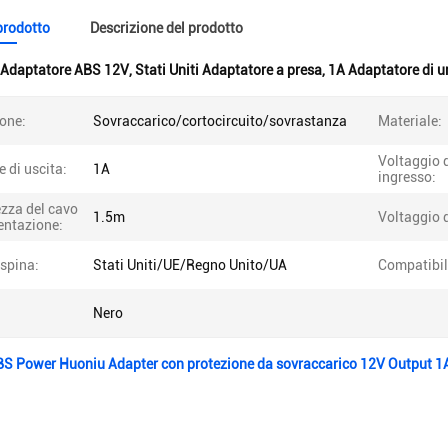
 prodotto
Descrizione del prodotto
Adaptatore ABS 12V
,
Stati Uniti Adaptatore a presa
,
1A Adaptatore di u
one:
Sovraccarico/cortocircuito/sovrastanza
Materiale:
Voltaggio 
e di uscita:
1A
ingresso:
zza del cavo
1.5m
Voltaggio d
entazione:
 spina:
Stati Uniti/UE/Regno Unito/UA
Compatibil
Nero
S Power Huoniu Adapter con protezione da sovraccarico 12V Output 1A