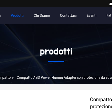
a
Prodotti
Chi Siamo
Contattaci
Eventi
Ital
prodotti
ompatto
>
Compatto ABS Power Huoniu Adapter con protezione da sovr
Compatto
protezion