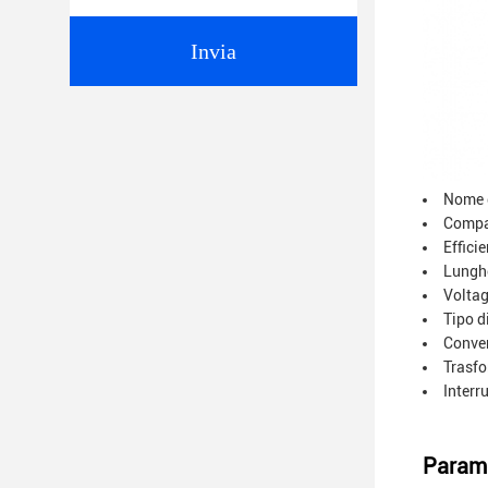
Invia
Nome d
Compat
Effici
Lunghe
Voltag
Tipo d
Conver
Trasfo
Interr
Parame