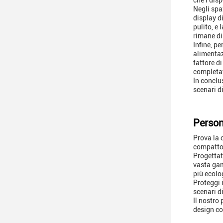
che i dis
Negli spa
display d
pulito, e
rimane di
Infine, p
alimentazi
fattore d
completat
In conclu
scenari d
Person
Prova la 
compatto 
Progettat
vasta gam
più ecolo
Proteggi 
scenari d
Il nostro
design co