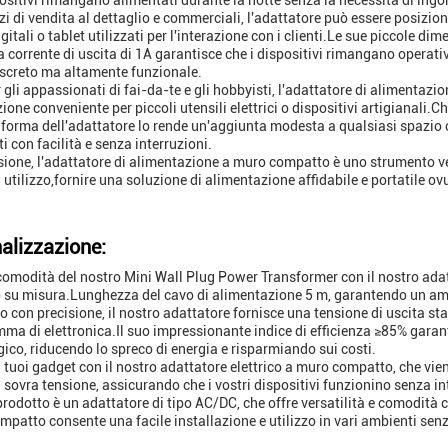
positivi rimangano alimentati durante la notte senza la necessità di ing
zi di vendita al dettaglio e commerciali, l'adattatore può essere posizi
igitali o tablet utilizzati per l'interazione con i clienti.Le sue piccole 
 la corrente di uscita di 1A garantisce che i dispositivi rimangano operati
screto ma altamente funzionale.
er gli appassionati di fai-da-te e gli hobbyisti, l'adattatore di alimenta
one conveniente per piccoli utensili elettrici o dispositivi artigianali.Che
i forma dell'adattatore lo rende un'aggiunta modesta a qualsiasi spazio 
i con facilità e senza interruzioni.
sione, l'adattatore di alimentazione a muro compatto è uno strumento ver
i utilizzo,fornire una soluzione di alimentazione affidabile e portatile o
alizzazione:
comodità del nostro Mini Wall Plug Power Transformer con il nostro ad
su misura.Lunghezza del cavo di alimentazione 5 m, garantendo un ampi
o con precisione, il nostro adattatore fornisce una tensione di uscita st
ma di elettronica.Il suo impressionante indice di efficienza ≥85% garan
gico, riducendo lo spreco di energia e risparmiando sui costi.
i tuoi gadget con il nostro adattatore elettrico a muro compatto, che vie
i sovra tensione, assicurando che i vostri dispositivi funzionino senza i
 prodotto è un adattatore di tipo AC/DC, che offre versatilità e comodit
mpatto consente una facile installazione e utilizzo in vari ambienti sen