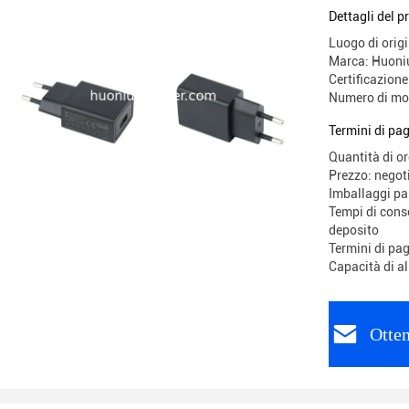
corrente 
Dettagli del p
Luogo di origi
Marca: Huoni
Certificazio
Numero di mo
Termini di pa
Quantità di o
Prezzo: negot
Imballaggi p
Tempi di conse
deposito
Termini di pa
Capacità di a
Otten