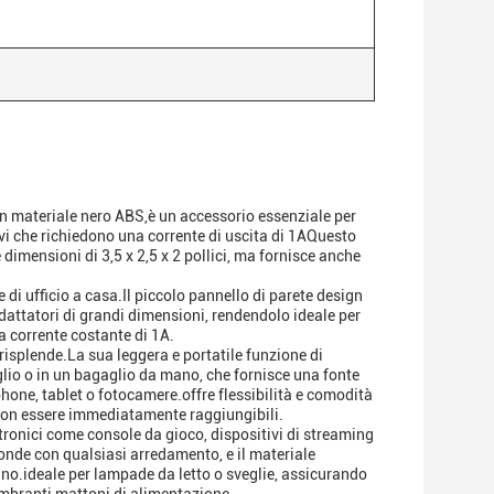
n materiale nero ABS,è un accessorio essenziale per
ivi che richiedono una corrente di uscita di 1AQuesto
dimensioni di 3,5 x 2,5 x 2 pollici, ma fornisce anche
 di ufficio a casa.Il piccolo pannello di parete design
 adattatori di grandi dimensioni, rendendolo ideale per
na corrente costante di 1A.
risplende.La sua leggera e portatile funzione di
glio o in un bagaglio da mano, che fornisce una fonte
hone, tablet o fotocamere.offre flessibilità e comodità
 non essere immediatamente raggiungibili.
ettronici come console da gioco, dispositivi di streaming
fonde con qualsiasi arredamento, e il materiale
iano.ideale per lampade da letto o sveglie, assicurando