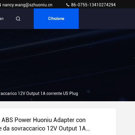
nancy.wang@szhuoniu.cn
86-0755-13410274294
ian
Citazione
accarico 12V Output 1A corrente US Plug
 ABS Power Huoniu Adapter con
e da sovraccarico 12V Output 1A