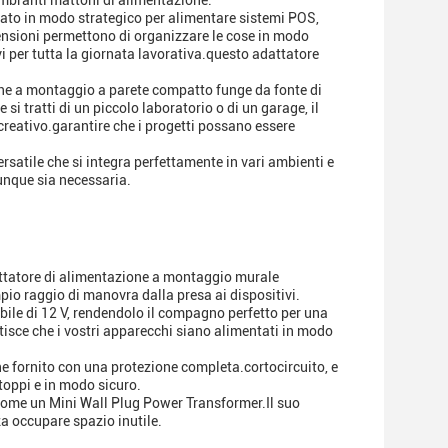
ombranti mattoni di alimentazione.
onato in modo strategico per alimentare sistemi POS,
dimensioni permettono di organizzare le cose in modo
vi per tutta la giornata lavorativa.questo adattatore
zione a montaggio a parete compatto funge da fonte di
 si tratti di un piccolo laboratorio o di un garage, il
creativo.garantire che i progetti possano essere
satile che si integra perfettamente in vari ambienti e
vunque sia necessaria.
attatore di alimentazione a montaggio murale
o raggio di manovra dalla presa ai dispositivi.
abile di 12 V, rendendolo il compagno perfetto per una
tisce che i vostri apparecchi siano alimentati in modo
ne fornito con una protezione completa.cortocircuito, e
ntoppi e in modo sicuro.
à come un Mini Wall Plug Power Transformer.Il suo
za occupare spazio inutile.