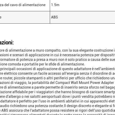
a del cavo di alimentazione
1.5m
e
ABS
azioni:
ore di alimentazione a muro compatto, con la sua elegante costruzione i
asioni e scenari di applicazione in cui è necessaria potenza per disposit
formatore di potenza a presa a muro non è solo pratico a causa delle sue 
ione comoda e portatile per le sfide di alimentazione.
 principali occasioni di applicazione di questo adattatore è nell'ambiente
ore elettrico consente un facile accesso all'energia senza il disordine di
 router, piccole stampanti o altri periferici per ufficio che richiedono u
uazioni di viaggio, la portabilità del Compact Wall Mount Power Adapter 
ore di alimentazione a parete permette di inserirlo senza sforzo nel baga
tazione affidabile per i viaggiatori che hanno bisogno di caricare smartp
ere d'albergo o nei salotti aeroportuali dove i punti vendita potrebbero
'adattatore è perfetto per l'uso in ambienti abitativi in cui apparecchi el
 audio richiedono una potenza costante.Il design discreto e elegante si 
e ABS assicura che l'adattatore possa resistere ai rigori dell'uso quotid