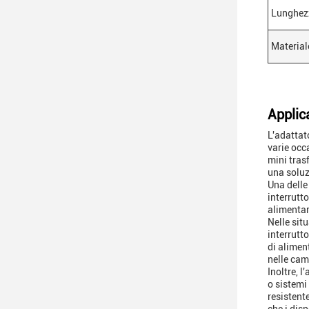
Lunghezz
Material
Applic
L'adattat
varie occ
mini tras
una soluz
Una delle
interrutt
alimentare
Nelle sit
interrutt
di alimen
nelle cam
Inoltre, l
o sistemi
resistent