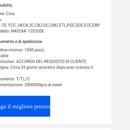
ttatore Huoniu
rodotto
ne: Cina
u
ne: CE, FCC, UKCA,3C,CB,CQC,EMC,ETL,PSE,DOE,ECE,ERP
dello: HA024A-120200E
gamento e di spedizione
rdine minimo: 1000 pezzi
iable
articolari: ACCORDO DEL REQUISITO DI CLIENTE
gna: Circa 25 giorni lavorativi dopo aver ricevuto il
gamento: T/T,L/C
limentazione: 2000000pcs al mese
ga il migliore prezzo