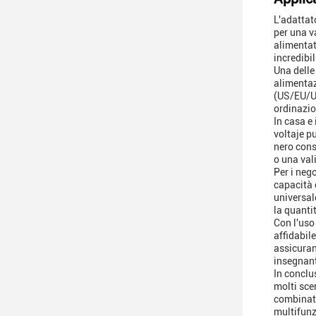
L'adattat
per una v
alimentat
incredibil
Una delle 
alimentaz
(US/EU/UK
ordinazio
In casa e 
voltaje p
nero cons
o una val
Per i neg
capacità 
universal
la quantit
Con l'uso
affidabil
assicuran
insegnant
In conclu
molti sce
combinato
multifunz