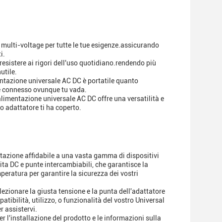
e multi-voltage per tutte le tue esigenze.assicurando
i.
 resistere ai rigori dell'uso quotidiano.rendendo più
utile.
mentazione universale AC DC è portatile quanto
re connesso ovunque tu vada.
limentazione universale AC DC offre una versatilità e
o adattatore ti ha coperto.
ntazione affidabile a una vasta gamma di dispositivi
cita DC e punte intercambiabili, che garantisce la
peratura per garantire la sicurezza dei vostri
elezionare la giusta tensione e la punta dell'adattatore
tibilità, utilizzo, o funzionalità del vostro Universal
r assistervi.
per l'installazione del prodotto e le informazioni sulla