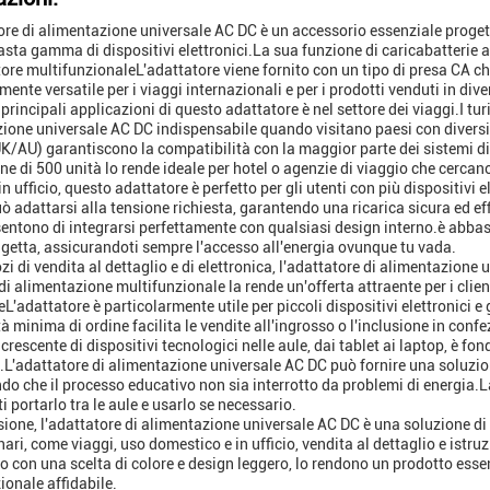
ore di alimentazione universale AC DC è un accessorio essenziale proget
asta gamma di dispositivi elettronici.La sua funzione di caricabatterie a
ore multifunzionaleL'adattatore viene fornito con un tipo di presa CA c
mente versatile per i viaggi internazionali e per i prodotti venduti in dive
principali applicazioni di questo adattatore è nel settore dei viaggi.I turi
ione universale AC DC indispensabile quando visitano paesi con diversi st
/AU) garantiscono la compatibilità con la maggior parte dei sistemi di
ne di 500 unità lo rende ideale per hotel o agenzie di viaggio che cercano
in ufficio, questo adattatore è perfetto per gli utenti con più dispositivi 
uò adattarsi alla tensione richiesta, garantendo una ricarica sicura ed eff
entono di integrarsi perfettamente con qualsiasi design interno.è abbas
igetta, assicurandoti sempre l'accesso all'energia ovunque tu vada.
ozi di vendita al dettaglio e di elettronica, l'adattatore di alimentazion
di alimentazione multifunzionale la rende un'offerta attraente per i client
eL'adattatore è particolarmente utile per piccoli dispositivi elettronici 
à minima di ordine facilita le vendite all'ingrosso o l'inclusione in confe
 crescente di dispositivi tecnologici nelle aule, dai tablet ai laptop, è 
e.L'adattatore di alimentazione universale AC DC può fornire una soluzione
do che il processo educativo non sia interrotto da problemi di energia.La
i portarlo tra le aule e usarlo se necessario.
sione, l'adattatore di alimentazione universale AC DC è una soluzione di
nari, come viaggi, uso domestico e in ufficio, vendita al dettaglio e ist
 con una scelta di colore e design leggero, lo rendono un prodotto esse
ionale affidabile.