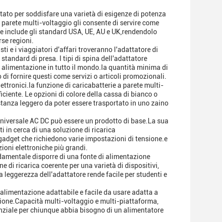
tato per soddisfare una varietà di esigenze di potenza
 parete multi-voltaggio gli consente di servire come
he include gli standard USA, UE, AU e UK,rendendolo
rse regioni.
sti e i viaggiatori d'affari troveranno l'adattatore di
andard di presa. I tipi di spina dell'adattatore
 alimentazione in tutto il mondo.la quantità minima di
 di fornire questi come servizi o articoli promozionali.
elettronici.la funzione di caricabatterie a parete multi-
iciente. Le opzioni di colore della cassa di bianco o
tanza leggero da poter essere trasportato in uno zaino
e universale AC DC può essere un prodotto di base.La sua
i in cerca di una soluzione di ricarica
e gadget che richiedono varie impostazioni di tensione.e
zioni elettroniche più grandi.
fondamentale disporre di una fonte di alimentazione
 di ricarica coerente per una varietà di dispositivi,
 leggerezza dell'adattatore rende facile per studenti e
 alimentazione adattabile e facile da usare adatta a
ruzione.Capacità multi-voltaggio e multi-piattaforma,
nziale per chiunque abbia bisogno di un alimentatore