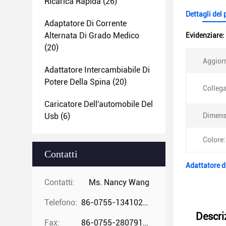
Ricarica Rapida
(26)
Dettagli del
Adaptatore Di Corrente
Alternata Di Grado Medico
Evidenziare:
(20)
Aggior
Adattatore Intercambiabile Di
Potere Della Spina
(20)
Colleg
Caricatore Dell'automobile Del
Usb
(6)
Dimens
Colore:
Contatti
Adattatore d
Contatti:
Ms. Nancy Wang
Telefono:
86-0755-13410274294
Descri
Fax:
86-0755-28079166