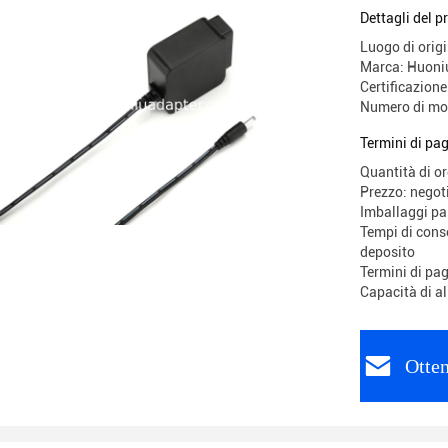
presa Ada
Dettagli del p
Luogo di origi
Marca: Huoni
Certificazio
Numero di mo
Termini di pa
Quantità di o
Prezzo: negot
Imballaggi p
Tempi di conse
deposito
Termini di pa
Capacità di a
Otten