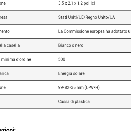
one
3.5 x 2,1 x 1,2 pollici
presa
Stati Uniti/UE/Regno Unito/UA
mento
La Commissione europea ha adottato un
ella casella
Bianco o nero
 minima d'ordine
500
arica
Energia solare
one
99*82*36 mm (L*W*H)
Cassa di plastica
azioni: