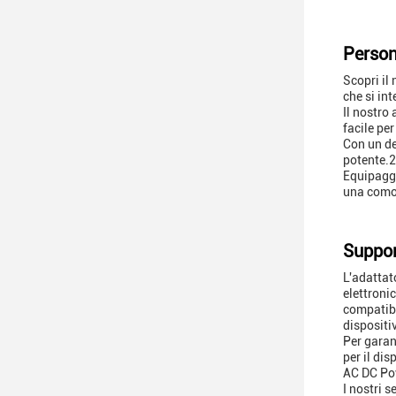
Person
Scopri il
che si int
Il nostro
facile pe
Con un de
potente.2
Equipaggi
una comod
Suppor
L'adattat
elettroni
compatibi
dispositiv
Per garan
per il di
AC DC Pow
I nostri s