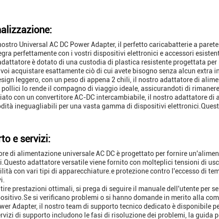
alizzazione:
 nostro Universal AC DC Power Adapter, il perfetto caricabatterie a paret
egra perfettamente con i vostri dispositivi elettronici e accessori esistent
 adattatore è dotato di una custodia di plastica resistente progettata per
r voi acquistare esattamente ciò di cui avete bisogno senza alcun extra in
sign leggero, con un peso di appena 2 chili, il nostro adattatore di ali
 pollici lo rende il compagno di viaggio ideale, assicurandoti di rimane
ato con un convertitore AC-DC intercambiabile, il nostro adattatore di a
ità ineguagliabili per una vasta gamma di dispositivi elettronici.Quest
to e servizi:
ore di alimentazione universale AC DC è progettato per fornire un'alime
ci.Questo adattatore versatile viene fornito con molteplici tensioni di us
lità con vari tipi di apparecchiature.e protezione contro l'eccesso di tem
i.
tire prestazioni ottimali, si prega di seguire il manuale dell'utente per s
spositivo.Se si verificano problemi o si hanno domande in merito alla compa
er Adapter, il nostro team di supporto tecnico dedicato è disponibile pe
ervizi di supporto includono le fasi di risoluzione dei problemi, la guida 