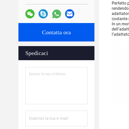
Perfetto 
rendendol
adattator
costante 
In un mon
dell'adat
Contatta ora
l'adattat
Spedicaci