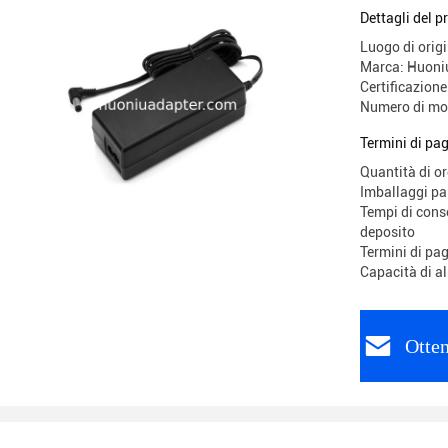
22AWG 1.
Dettagli del p
OVP
Luogo di origi
Marca: Huoni
Certificazio
Numero di mo
Termini di pa
Quantità di o
Imballaggi p
Tempi di conse
deposito
Termini di pa
Capacità di a
Otten