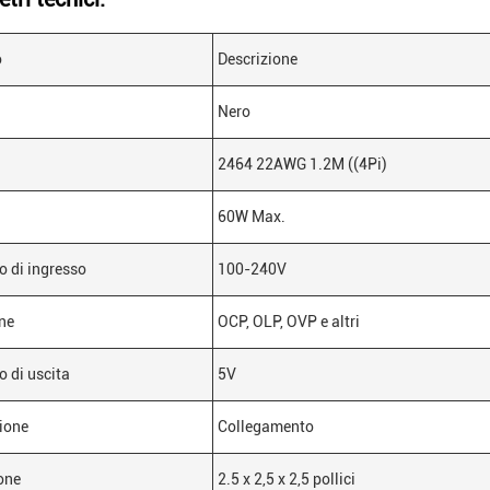
o
Descrizione
Nero
2464 22AWG 1.2M ((4Pi)
60W Max.
o di ingresso
100-240V
ne
OCP, OLP, OVP e altri
o di uscita
5V
ione
Collegamento
one
2.5 x 2,5 x 2,5 pollici