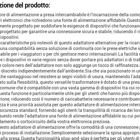
zione del prodotto:
ore di alimentazione a presa intercambiabile è l'incarnazione della como
vi elettronici che richiedono una fonte di alimentazione affidabile.Ques
ente progettato per soddisfare le esigenze di dispositivi che funzionan
 progettato per garantire una connessione sicura e stabile, riducendo il ri
ispositivi.
 caratteristiche più notevoli di questo adattatore alternativo per la ricar
una compatibilità senza soluzione di continuità con le prese elettriche 
abile per i viaggiatori o per chi gestisce merci internazionali.La facilità
 i dispositivi in varie regioni senza dover portare più adattatori o di tr
e colore nero dell'adattatore non solo aggiunge un tocco di raffinatezz
e discreto indipendentemente dall'ambiente.Sia che sia posizionato in un
che vantaggioso nel resistere ai segni visibili di usura, mantenendo l'a
to sulla flessibilità, questo versatile trasformatore è dotato di una pres
 comune che è compatibile con una vasta gamma di dispositivi tra cui route
esta funzione è particolarmente utile per gli utenti che hanno più dispo
ione, riducendo così il numero di caricabatterie necessarie e contribuendo
zza è una priorità assoluta per questo adattatore di alimentazione inter
icurezza standard, fornendo agli utenti la tranquillità di ricarica dei lo
uesto rende l'adattatore una fonte di alimentazione affidabile su cui pot
damento o cortocircuito della vostra elettronica preziosa.
questo adattatore di alimentazione offre la comodità di una connessione p
 processi di installazione.Semplicemente selezionare la spina appropriat
alla presa.Questa funzionalità plug-and-play è perfetta per gli utenti di tu