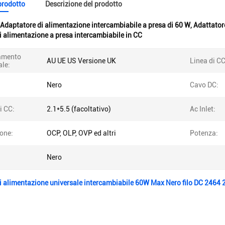
 prodotto
Descrizione del prodotto
Adaptatore di alimentazione intercambiabile a presa di 60 W
,
Adattator
i alimentazione a presa intercambiabile in CC
amento
AU UE US Versione UK
Linea di CC
ale:
Nero
Cavo DC:
i CC:
2.1*5.5 (facoltativo)
Ac Inlet:
one:
OCP, OLP, OVP ed altri
Potenza:
Nero
di alimentazione universale intercambiabile 60W Max Nero filo DC 24