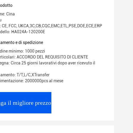
2M AU UE US UK Versione OCP OLP
rodotto
ne: Cina
u
ne: CE, FCC, UKCA,3C,CB,CQC,EMC,ETL,PSE,DOE,ECE,ERP
dello: HA024A-120200E
gamento e di spedizione
rdine minimo: 1000 pezzi
articolari: ACCORDO DEL REQUISITO DI CLIENTE
gna: Circa 25 giorni lavorativi dopo aver ricevuto il
gamento: T/T,L/C,XTransfer
limentazione: 2000000pcs al mese
ga il migliore prezzo