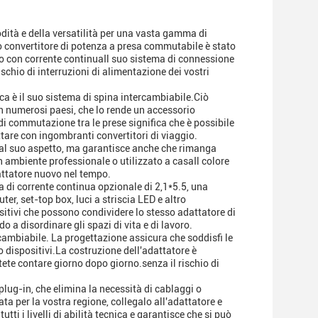
dità e della versatilità per una vasta gamma di
to convertitore di potenza a presa commutabile è stato
o con corrente continuaIl suo sistema di connessione
schio di interruzioni di alimentazione dei vostri
ica è il suo sistema di spina intercambiabile.Ciò
in numerosi paesi, che lo rende un accessorio
 di commutazione tra le prese significa che è possibile
attare con ingombranti convertitori di viaggio.
a al suo aspetto, ma garantisce anche che rimanga
 ambiente professionale o utilizzato a casaIl colore
dattatore nuovo nel tempo.
a di corrente continua opzionale di 2,1*5.5, una
r, set-top box, luci a striscia LED e altro
sitivi che possono condividere lo stesso adattatore di
 a disordinare gli spazi di vita e di lavoro.
cambiabile. La progettazione assicura che soddisfi le
ro dispositivi.La costruzione dell'adattatore è
ete contare giorno dopo giorno.senza il rischio di
lug-in, che elimina la necessità di cablaggi o
a per la vostra regione, collegalo all'adattatore e
tti i livelli di abilità tecnica e garantisce che si può