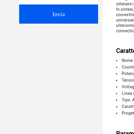
ottenere 
In sintes
Invia
convertit
universale
ulteriorm
connectio
Caratte
Nome d
Countr
Poten
Tensio
Voltag
Linea 
Tipo: 
Caratt
Proget
Parame