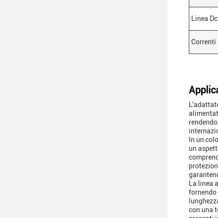
Linea Dc
Correnti
Applic
L'adattat
alimentat
rendendol
internazi
In un col
un aspett
comprende
protezion
garantendo
La linea 
fornendo 
lunghezza
con una t