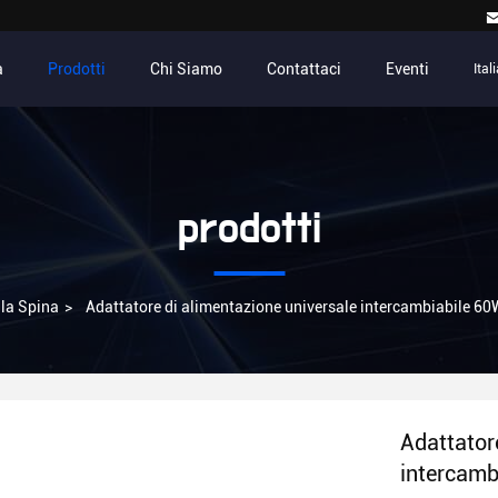
a
Prodotti
Chi Siamo
Contattaci
Eventi
Ital
prodotti
lla Spina
>
Adattatore di alimentazione universale intercambiabile 
Adattator
intercamb