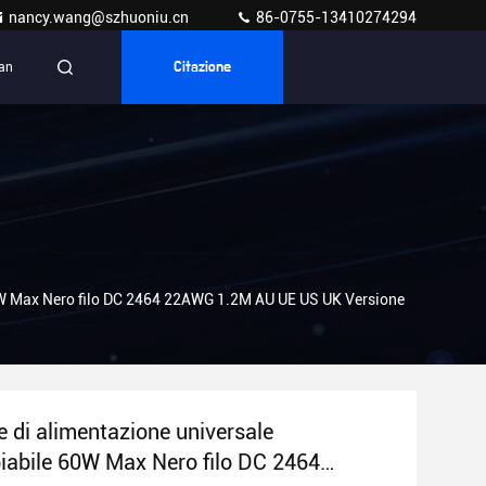
nancy.wang@szhuoniu.cn
86-0755-13410274294
ian
Citazione
60W Max Nero filo DC 2464 22AWG 1.2M AU UE US UK Versione
e di alimentazione universale
iabile 60W Max Nero filo DC 2464