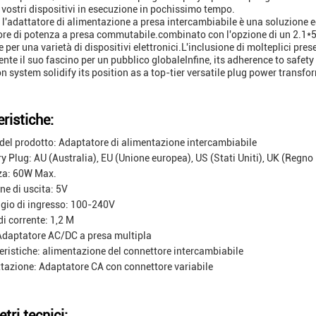
i vostri dispositivi in esecuzione in pochissimo tempo.
i, l'adattatore di alimentazione a presa intercambiabile è una soluzione
ore di potenza a presa commutabile.combinato con l'opzione di un 2.1*5
 per una varietà di dispositivi elettronici.L'inclusione di molteplici pre
ente il suo fascino per un pubblico globaleInfine, its adherence to safet
n system solidify its position as a top-tier versatile plug power transfo
ristiche:
el prodotto: Adaptatore di alimentazione intercambiabile
y Plug: AU (Australia), EU (Unione europea), US (Stati Uniti), UK (Regno
za: 60W Max.
ne di uscita: 5V
gio di ingresso: 100-240V
di corrente: 1,2 M
Adaptatore AC/DC a presa multipla
eristiche: alimentazione del connettore intercambiabile
tazione: Adaptatore CA con connettore variabile
tri tecnici: