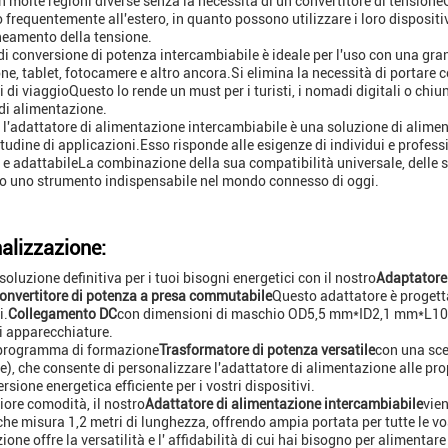
in molte regioni diverse senza la necessità di un convertitore di tension
 frequentemente all'estero, in quanto possono utilizzare i loro dispositiv
ineamento della tensione.
di conversione di potenza intercambiabile è ideale per l'uso con una grand
e, tablet, fotocamere e altro ancora.Si elimina la necessità di portare co
 di viaggioQuesto lo rende un must per i turisti, i nomadi digitali o chiu
di alimentazione.
i, l'adattatore di alimentazione intercambiabile è una soluzione di alimen
tudine di applicazioni.Esso risponde alle esigenze di individui e profess
e e adattabileLa combinazione della sua compatibilità universale, delle s
o uno strumento indispensabile nel mondo connesso di oggi.
alizzazione:
soluzione definitiva per i tuoi bisogni energetici con il nostro
Adaptatore
onvertitore di potenza a presa commutabile
Questo adattatore è progetta
i.
Collegamento DC
con dimensioni di maschio OD5,5 mm*ID2,1 mm*L10 
 apparecchiature.
 programma di formazione
Trasformatore di potenza versatile
con una sce
e), che consente di personalizzare l'adattatore di alimentazione alle pro
sione energetica efficiente per i vostri dispositivi.
ore comodità, il nostro
Adattatore di alimentazione intercambiabile
vien
che misura 1,2 metri di lunghezza, offrendo ampia portata per tutte le vo
one offre la versatilità e l' affidabilità di cui hai bisogno per alimentare