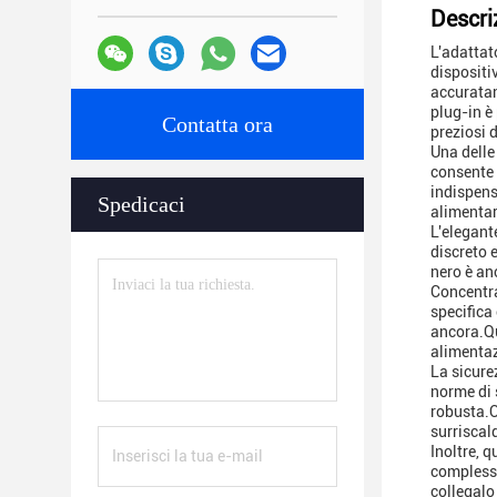
Descri
L'adattat
dispositi
accuratam
plug-in è
Contatta ora
preziosi d
Una delle
consente 
indispens
Spedicaci
alimentare
L'elegant
discreto 
nero è an
Concentra
specifica
ancora.Qu
alimentaz
La sicure
norme di s
robusta.Q
surriscal
Inoltre, 
complessi
collegalo 