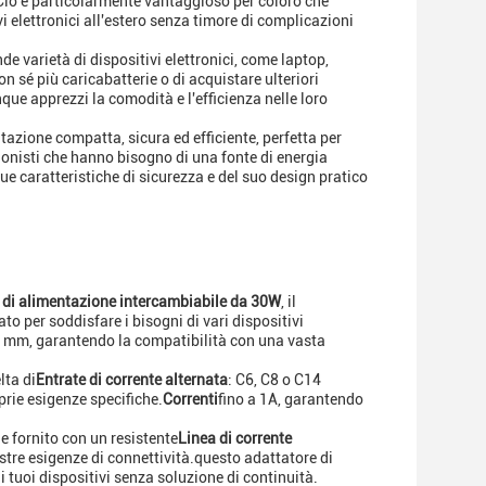
eCiò è particolarmente vantaggioso per coloro che
i elettronici all'estero senza timore di complicazioni
e varietà di dispositivi elettronici, come laptop,
n sé più caricabatterie o di acquistare ulteriori
nque apprezzi la comodità e l'efficienza nelle loro
tazione compatta, sicura ed efficiente, perfetta per
ionisti che hanno bisogno di una fonte di energia
ue caratteristiche di sicurezza e del suo design pratico
 di alimentazione intercambiabile da 30W
, il
to per soddisfare i bisogni di vari dispositivi
mm, garantendo la compatibilità con una vasta
lta di
Entrate di corrente alternata
: C6, C8 o C14
prie esigenze specifiche.
Correnti
fino a 1A, garantendo
e fornito con un resistente
Linea di corrente
stre esigenze di connettività.questo adattatore di
 i tuoi dispositivi senza soluzione di continuità.