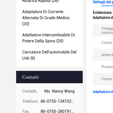
Ricarica Rapida
(26)
Dettagli del
Adaptatore Di Corrente
Evidenziare:
Alternata Di Grado Medico
Adattatore d
(20)
Colleg
nazion
Adattatore Intercambiabile Di
Potere Della Spina
(20)
Colore:
Caricatore Dell'automobile Del
presa d
Usb
(6)
Protezi
Contatti
Colore:
Contatti:
Ms. Nancy Wang
Adattatore 
Telefono:
86-0755-13410274294
Fax:
86-0755-28079166