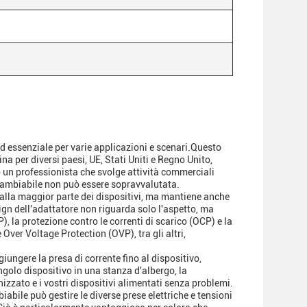
d essenziale per varie applicazioni e scenari.Questo
a per diversi paesi, UE, Stati Uniti e Regno Unito,
o un professionista che svolge attività commerciali
rcambiabile non può essere sopravvalutata.
 alla maggior parte dei dispositivi, ma mantiene anche
ign dell'adattatore non riguarda solo l'aspetto, ma
 la protezione contro le correnti di scarico (OCP) e la
Over Voltage Protection (OVP), tra gli altri,
iungere la presa di corrente fino al dispositivo,
ngolo dispositivo in una stanza d'albergo, la
zzato e i vostri dispositivi alimentati senza problemi.
abile può gestire le diverse prese elettriche e tensioni