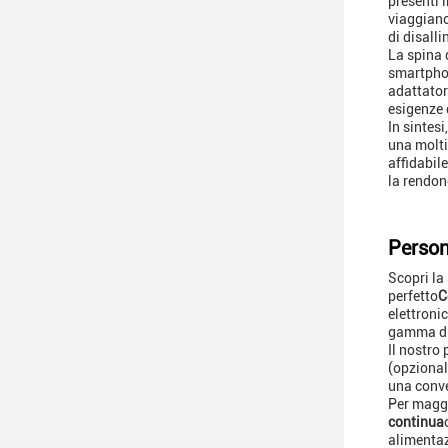
presenti 
viaggiano
di disall
La spina 
smartphon
adattatori
esigenze 
In sintes
una molti
affidabil
la rendon
Person
Scopri la 
perfetto
C
elettronic
gamma di
Il nostro
(opzional
una conver
Per maggi
continua
alimentazi