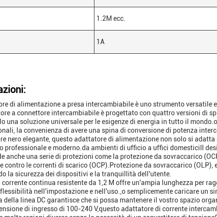
1.2M ecc.
1A
azioni:
ore di alimentazione a presa intercambiabile è uno strumento versatile e
ore a connettore intercambiabile è progettato con quattro versioni di spin
o una soluzione universale per le esigenze di energia in tutto il mondo.
onali, la convenienza di avere una spina di conversione di potenza inte
ore nero elegante, questo adattatore di alimentazione non solo si adatta
o professionale e moderno.da ambienti di ufficio a uffici domesticiIl des
 anche una serie di protezioni come la protezione da sovraccarico (OCP),
e contro le correnti di scarico (OCP).Protezione da sovraccarico (OLP), e 
 la sicurezza dei dispositivi e la tranquillità dell'utente.
a corrente continua resistente da 1,2 M offre un'ampia lunghezza per ragg
flessibilità nell'impostazione e nell'uso.,o semplicemente caricare un si
 della linea DC garantisce che si possa mantenere il vostro spazio organi
ensione di ingresso di 100-240 V,questo adattatore di corrente intercambi