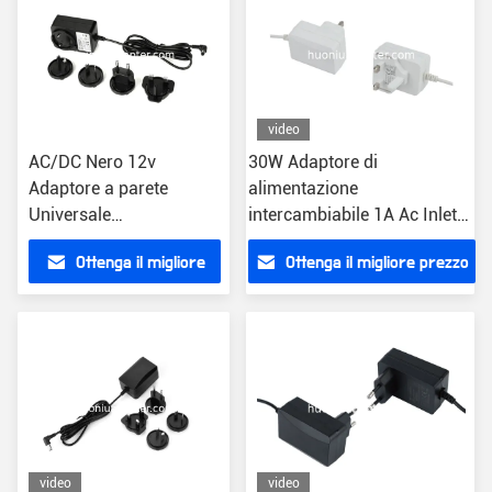
video
AC/DC Nero 12v
30W Adaptore di
Adaptore a parete
alimentazione
Universale
intercambiabile 1A Ac Inlet
US/EU/UK/AU
Maschio
Ottenga il migliore
Ottenga il migliore prezzo
Collegamento Tipo 1,5m
OD5.5mm*ID2.1mm*L10mm
Lunghezza del cavo
Dc Connector
prezzo
video
video