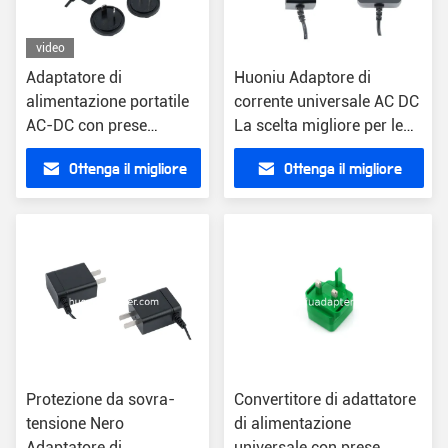
video
Adaptatore di
Huoniu Adaptore di
alimentazione portatile
corrente universale AC DC
AC-DC con prese
La scelta migliore per le
intercambiabili e
vostre applicazioni
Ottenga il migliore
Ottenga il migliore
connettore ottico
elettroniche
universale
prezzo
prezzo
Protezione da sovra-
Convertitore di adattatore
tensione Nero
di alimentazione
Adaptatore di
universale con prese