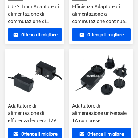
5.5*2.1mm Adaptore di
Efficienza Adaptore di
alimentazione di
alimentazione a
commutazione di
commutazione continua
efficienza universale per
12v certificato
Ottenga il migliore
Ottenga il migliore
la protezione da
CE/FCC/RoHS
tensione 12V DC
prezzo
prezzo
US/EU/UK/AU
Adattatore di
Adattatore di
alimentazione di
alimentazione universale
efficienza leggera 12V
1A con prese
uscita CC 5.5*2.1mm
intercambiabili
Ottenga il migliore
Ottenga il migliore
Protezione da