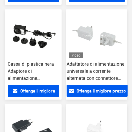
sovraccarico del
prezzo
prezzo
connettore
video
Cassa di plastica nera
Adattatore di alimentazione
Adaptore di
universale a corrente
alimentazione
alternata con connettore
universale AC DC con
intercambiabile Maschio
Ottenga il migliore
Ottenga il migliore prezzo
connettore ottico
nero
OD5.5mm*ID2.1mm*L10mm
prezzo