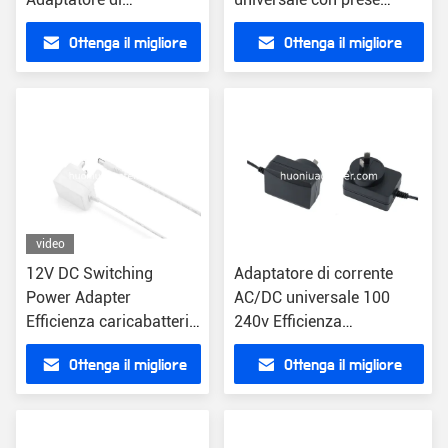
alimentazione compatto
intercambiabili per Iphone
Ottenga il migliore
Ottenga il migliore
AC/DC 1A cavo di
alimentazione di uscita
prezzo
prezzo
1,5m ABS
video
12V DC Switching
Adaptatore di corrente
Power Adapter
AC/DC universale 100
Efficienza caricabatterie
240v Efficienza
universale 5.5*2.1mm
caricabatterie Black Wall
Ottenga il migliore
Ottenga il migliore
connettore
Plug
prezzo
prezzo