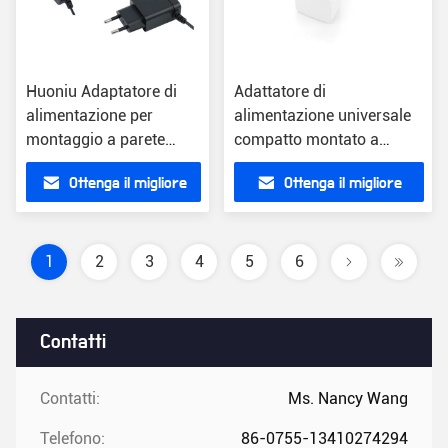
Huoniu Adaptatore di
Adattatore di
alimentazione per
alimentazione universale
montaggio a parete
compatto montato a
Compatto nero
parete 100-240V con
Ottenga il migliore
Ottenga il migliore
caricabatterie ABS 12V
protezione da
Efficienza del cavo 1,5m
sovraccarico
prezzo
prezzo
1
2
3
4
5
6
Contatti
Contatti:
Ms. Nancy Wang
Telefono:
86-0755-13410274294