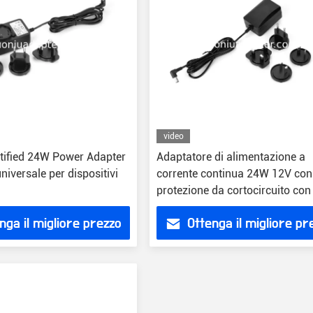
video
tified 24W Power Adapter
Adaptatore di alimentazione a
universale per dispositivi
corrente continua 24W 12V con
protezione da cortocircuito con
USA/UE/UK/AU Certificazioni
nga il migliore prezzo
Ottenga il migliore pr
CE/FCC/RoHS