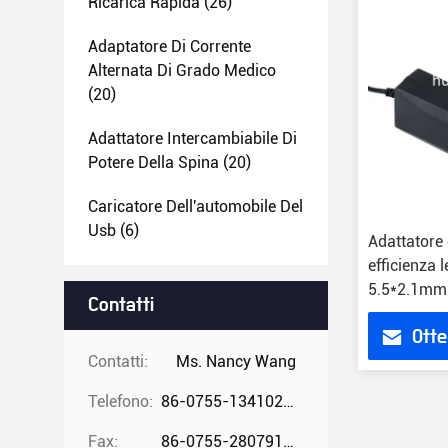
Ricarica Rapida
(26)
Adaptatore Di Corrente
Alternata Di Grado Medico
(20)
Adattatore Intercambiabile Di
Potere Della Spina
(20)
Caricatore Dell'automobile Del
Usb
(6)
Adattatore 
efficienza 
5.5*2.1mm 
Contatti
sovraccari
Otte
Contatti:
Ms. Nancy Wang
Telefono:
86-0755-13410274294
Fax:
86-0755-28079166