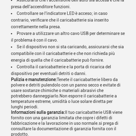
Assicurarsi che l'accensione dell'auto sia accesa e che la
presa dell'accenditore funzioni.
Controllare se l'indicatore LED è acceso; in caso
contrario, verificare che il caricabatterie sia inserito
correttamente nella presa.
Provare a utilizzare un altro cavo USB per determinare se
il problema è con il cavo.
Se il dispositivo non si sta caricando, assicurarsi che sia
compatibile con il caricabatterie e che non richieda più
energia di quella che il caricabatterie può fornire.
Controlla il caricabatterie e la porta di ricarica del
dispositivo per eventuali detriti o danni.
Pulizia e manutenzione:
Tenete il caricabatterie libero da
polvere e detriti pulendolo con un panno secco e evitate di
usare sostanze chimiche o materiali abrasivi che
potrebbero danneggiarlo.Non esporre il caricabatterie a
temperature estreme, umidità o luce solare diretta per
lunghi periodi.
Informazioni sulla garanzia:
Il tuo caricabatterie USB viene
fornito con una garanzia limitata che copre i difetti di
fabbricazione e la lavorazione in uso normale.si prega di
consultare la documentazione di garanzia fornita con il
prodotto.