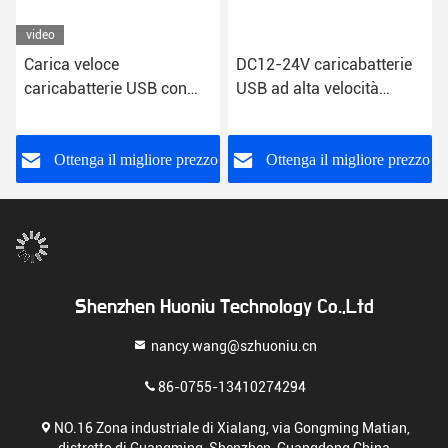
video
Carica veloce
DC12-24V caricabatterie
caricabatterie USB con
USB ad alta velocità
connettività Wi-Fi
rivoluzionare la vostra
alloggiamento in plastica
esperienza di ricarica auto
corrente continua
o
Ottenga il migliore prezzo
Ottenga il migliore prezzo
tensione di ingresso 12V -
24V
Shenzhen Huoniu Technology Co.,Ltd
nancy.wang@szhuoniu.cn
86-0755-13410274294
NO.16 Zona industriale di Xialang, via Gongming Matian,