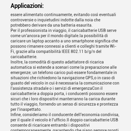
Applicazioni:
essere alimentato continuamente, evitando così eventuali
controversie o inquietudini indotte dalla noia che
potrebbero derivare da una batteria esaurita.
Per il professionista in viaggio, il caricabatterie USB serve
come un'ancora per il mondo digitale.la possibilità di
caricare un laptop accanto a uno smartphone significa che
possono rimanere connessi a clienti e colleghi tramite Wi-
Fi, grazie alla compatibilità IEEE 802.11 b/g/n del
caricabatterie.
Inoltre, la comodità di questo adattatore di ricarica
automatica si estende a scenari come la preparazione alle
emergenze; un telefono carico può essere fondamentale in
situazioni che richiedono la navigazione GPS,o in caso di
guasto del veicolo in cui è necessaria la comunicazione con
l'assistenza stradale o i servizi di emergenzaCon il
caricabatterie a doppia porta, i conducenti possono essere
sicuri che i loro dispositivi manterranno la carica durante
tutto il viaggio, fornendo un senso di sicurezza e prontezza
per l'inaspettato.
Infine, consideriamo il conducente dell'economia condivisa,
per il quale il veicolo è l'ufficio.Il doppio caricabatterie USB
consente di ricaricare entrambi i dispositivi
contemporaneamente, garantendo che siano sempre pronti