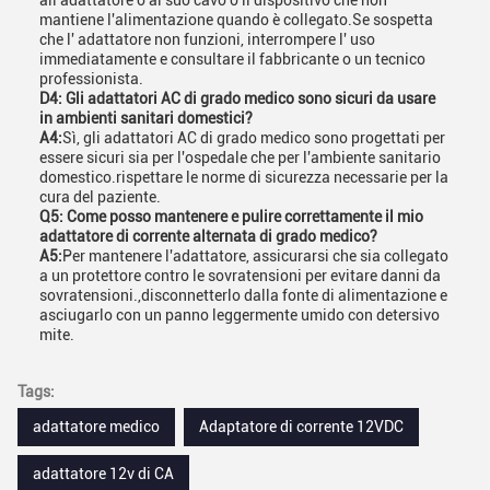
all'adattatore o al suo cavo o il dispositivo che non
mantiene l'alimentazione quando è collegato.Se sospetta
che l' adattatore non funzioni, interrompere l' uso
immediatamente e consultare il fabbricante o un tecnico
professionista.
D4: Gli adattatori AC di grado medico sono sicuri da usare
in ambienti sanitari domestici?
A4:
Sì, gli adattatori AC di grado medico sono progettati per
essere sicuri sia per l'ospedale che per l'ambiente sanitario
domestico.rispettare le norme di sicurezza necessarie per la
cura del paziente.
Q5: Come posso mantenere e pulire correttamente il mio
adattatore di corrente alternata di grado medico?
A5:
Per mantenere l'adattatore, assicurarsi che sia collegato
a un protettore contro le sovratensioni per evitare danni da
sovratensioni.,disconnetterlo dalla fonte di alimentazione e
asciugarlo con un panno leggermente umido con detersivo
mite.
Tags:
adattatore medico
Adaptatore di corrente 12VDC
adattatore 12v di CA