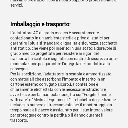
massime prestazioni con il nostro supporto professionale e
servizi.
Imballaggio e trasporto:
L'adattatore AC di grado medico è accuratamente
confezionato in un ambiente sterile e privo di statici per
garantire i più alti standard di qualità e sicurezza.sacchetto
antistatico, che viene poi inserito in una scatola durevole di
grado medico progettata per resistere ai rigori del
trasporto.La scatola è sigillata con nastro di sicurezza anti-
manipolazione per garantire l'integrità del prodotto alla
consegna.
Per la spedizione, l'adattatore in scatola è ammortizzato
con materiali che assorbono l'impatto e inserito in un
cartone esterno corrugato sicuro.La confezione è
chiaramente etichettata con le necessarie istruzioni e
avvertenze per la manipolazione, tra cui "Fragile: handle
with care" e "Medical Equipment." L' etichetta di spedizione
include un numero di tracciamento per il monitoraggio in
tempo reale e il pacco è assicurato per il suo intero valore
per proteggere contro la perdita o il danno durante il
trasporto.