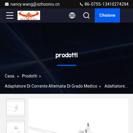
nancy.wang@szhuoniu.cn
86-0755-13410274294
Citazione
prodotti
Casa.
>
Prodotti
>
Adaptatore Di Corrente Alternata Di Grado Medico
>
Adattatore
CA di grado medico certificato UL/CE/FCC/ROHS con protezione
da cortocircuito a recupero automatico