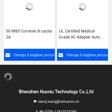
50 Mtbf Corrente di uscita
UL Certified Medical
2A
Grade AC Adapter Auto
recovery Protezione da
cortocircuito 85%
Efficienza US/EU/UK/AU
o
Ottenga il migliore prezzo
Ottenga il migliore prezzo
Plug 2A Output
Shenzhen Huoniu Technology Co.,Ltd
nancy.wang@szhuoniu.cn
86-0755-13410274294