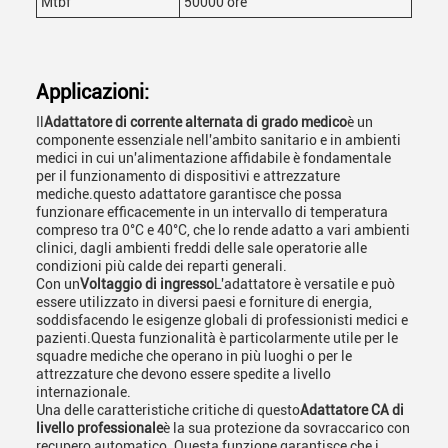
Mtbf
50000 ore
Applicazioni:
Il
Adattatore di corrente alternata di grado medico
è un
componente essenziale nell'ambito sanitario e in ambienti
medici in cui un'alimentazione affidabile è fondamentale
per il funzionamento di dispositivi e attrezzature
mediche.questo adattatore garantisce che possa
funzionare efficacemente in un intervallo di temperatura
compreso tra 0°C e 40°C, che lo rende adatto a vari ambienti
clinici, dagli ambienti freddi delle sale operatorie alle
condizioni più calde dei reparti generali.
Con un
Voltaggio di ingresso
L'adattatore è versatile e può
essere utilizzato in diversi paesi e forniture di energia,
soddisfacendo le esigenze globali di professionisti medici e
pazienti.Questa funzionalità è particolarmente utile per le
squadre mediche che operano in più luoghi o per le
attrezzature che devono essere spedite a livello
internazionale.
Una delle caratteristiche critiche di questo
Adattatore CA di
livello professionale
è la sua protezione da sovraccarico con
recupero automatico. Questa funzione garantisce che i