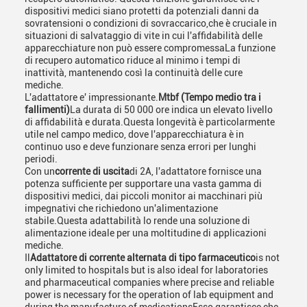
dispositivi medici siano protetti da potenziali danni da
sovratensioni o condizioni di sovraccarico,che è cruciale in
situazioni di salvataggio di vite in cui l'affidabilità delle
apparecchiature non può essere compromessaLa funzione
di recupero automatico riduce al minimo i tempi di
inattività, mantenendo così la continuità delle cure
mediche.
L'adattatore e' impressionante.
Mtbf (Tempo medio tra i
fallimenti)
La durata di 50 000 ore indica un elevato livello
di affidabilità e durata.Questa longevità è particolarmente
utile nel campo medico, dove l'apparecchiatura è in
continuo uso e deve funzionare senza errori per lunghi
periodi.
Con un
corrente di uscita
di 2A, l'adattatore fornisce una
potenza sufficiente per supportare una vasta gamma di
dispositivi medici, dai piccoli monitor ai macchinari più
impegnativi che richiedono un'alimentazione
stabile.Questa adattabilità lo rende una soluzione di
alimentazione ideale per una moltitudine di applicazioni
mediche.
Il
Adattatore di corrente alternata di tipo farmaceutico
is not
only limited to hospitals but is also ideal for laboratories
and pharmaceutical companies where precise and reliable
power is necessary for the operation of lab equipment and