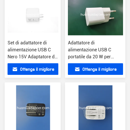
Set di adattatore di
Adattatore di
alimentazione USB C
alimentazione USB C
Nero 15V Adaptatore di
portatile da 20 W per
alimentazione PD per
dispositivi abilitati a PD
Ottenga il migliore
Ottenga il migliore
dispositivi abilitati a PD
Voltaggio di ingresso 100-
240V
prezzo
prezzo