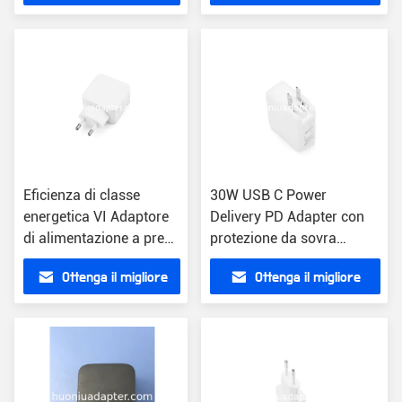
di uscita
prezzo
prezzo
Eficienza di classe
30W USB C Power
energetica VI Adaptore
Delivery PD Adapter con
di alimentazione a presa
protezione da sovra
USB con ingresso CA
tensione 5V/9V/12V/15V
Ottenga il migliore
Ottenga il migliore
per uso universale
prezzo
prezzo