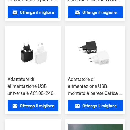
Classe energetica VI EU
SAA CCC plug Shezhen
Ottenga il migliore
Ottenga il migliore
SAA CCC
Hong Kong Port
prezzo
prezzo
Adattatore di
Adattatore di
alimentazione USB
alimentazione USB
universale AC100-240V
montato a parete Carica di
Peso leggero mercato
corrente costante EU SAA
Ottenga il migliore
Ottenga il migliore
europeo caricabatterie
CCC
classe energetica VI
prezzo
prezzo