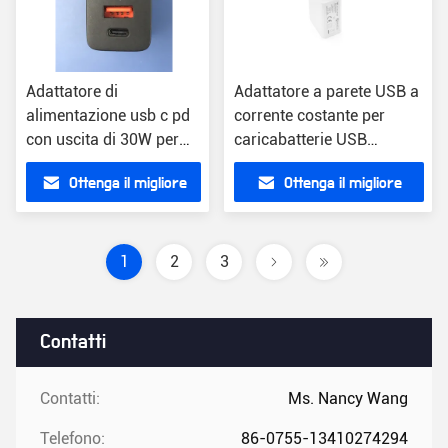
Adattatore di
Adattatore a parete USB a
alimentazione usb c pd
corrente costante per
con uscita di 30W per
caricabatterie USB
dispositivi abilitati a PD
Categoria Europa
Ottenga il migliore
Ottenga il migliore
leggero e sicuro
Popolare Disegno di
montaggio a parete a
prezzo
prezzo
presa
1
2
3
Contatti
Contatti:
Ms. Nancy Wang
Telefono:
86-0755-13410274294