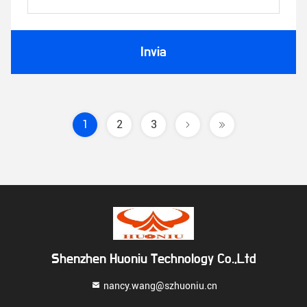
Invia
1
2
3
Shenzhen Huoniu Technology Co.,Ltd
nancy.wang@szhuoniu.cn