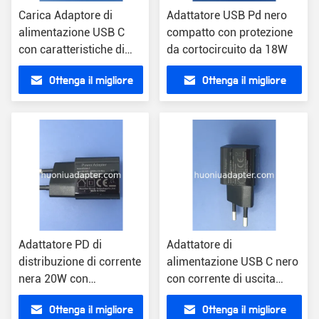
Carica Adaptore di
Adattatore USB Pd nero
alimentazione USB C
compatto con protezione
con caratteristiche di
da cortocircuito da 18W
sicurezza Nero Colore
Ottenga il migliore
Ottenga il migliore
15V Voltaggio di uscita
prezzo
prezzo
Adattatore PD di
Adattatore di
distribuzione di corrente
alimentazione USB C nero
nera 20W con
con corrente di uscita
protezione da sovra
1,67A certificato
Ottenga il migliore
Ottenga il migliore
tensione 1.67A corrente
CE/FCC/ROHS