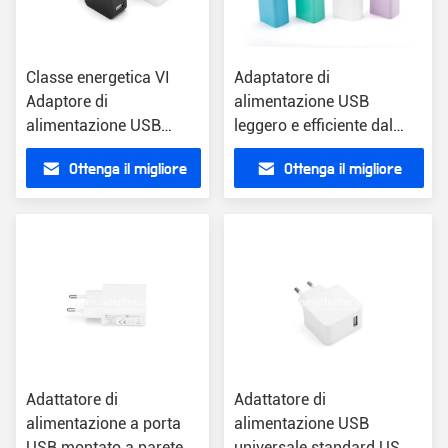
Classe energetica VI
Adaptatore di
Adaptore di
alimentazione USB
alimentazione USB
leggero e efficiente dal
universale AC100-240V
punto di vista energetico
Ottenga il migliore
Ottenga il migliore
Input Adaptore leggero
Concepimento compatto
da 90 g
per uso globale - 90g
prezzo
prezzo
Adattatore di
Adattatore di
alimentazione a porta
alimentazione USB
USB montato a parete
universale standard US