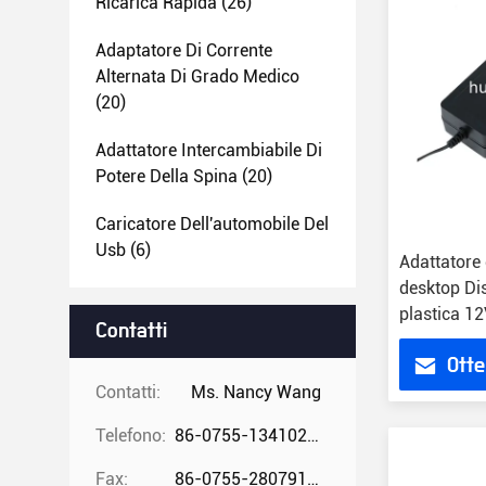
Ricarica Rapida
(26)
Adaptatore Di Corrente
Alternata Di Grado Medico
(20)
Adattatore Intercambiabile Di
Potere Della Spina
(20)
Caricatore Dell'automobile Del
Usb
(6)
Adattatore 
desktop Di
plastica 12
Contatti
Stati Uniti
Otte
Contatti:
Ms. Nancy Wang
Telefono:
86-0755-13410274294
Fax:
86-0755-28079166