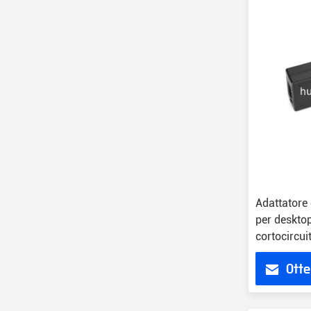
Adattatore
per deskto
cortocircui
Otte