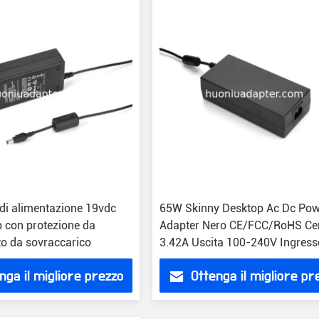
 di alimentazione 19vdc
65W Skinny Desktop Ac Dc Po
p con protezione da
Adapter Nero CE/FCC/RoHS Ce
to da sovraccarico
3.42A Uscita 100-240V Ingress
1.5m Cavo
nga il migliore prezzo
Ottenga il migliore pr