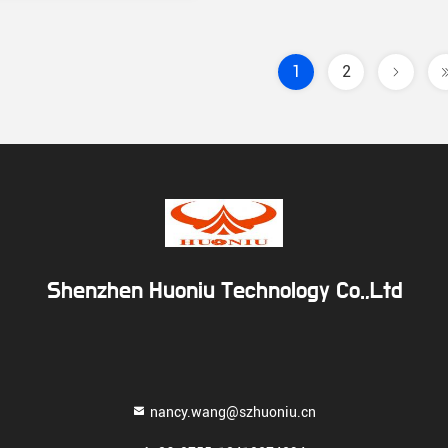
1
2
Shenzhen Huoniu Technology Co.,Ltd
nancy.wang@szhuoniu.cn
a