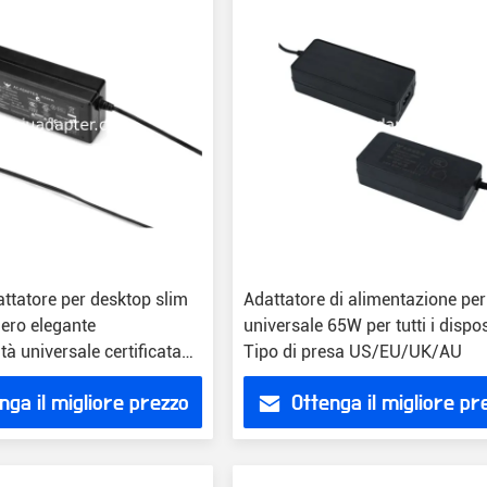
ttatore per desktop slim
Adattatore di alimentazione pe
nero elegante
universale 65W per tutti i dispos
tà universale certificata
Tipo di presa US/EU/UK/AU
oHS
nga il migliore prezzo
Ottenga il migliore pr