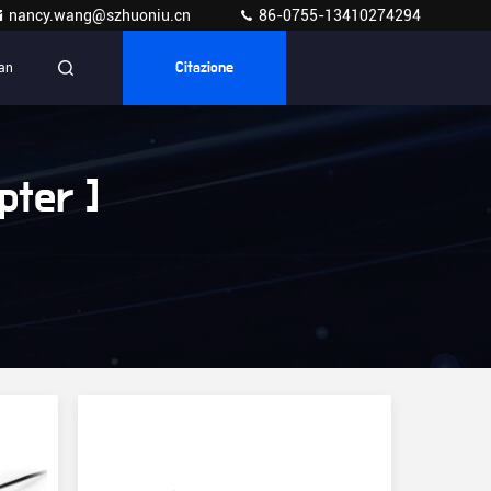
nancy.wang@szhuoniu.cn
86-0755-13410274294
ian
Citazione
ter ]