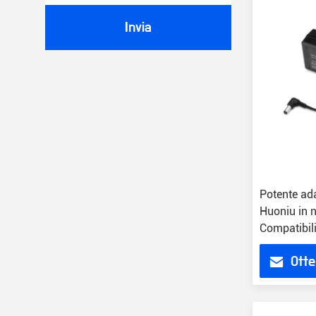
Invia
Potente ada
Huoniu in 
Compatibili
CE/FCC/R
Otte