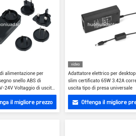
video
di alimentazione per
Adattatore elettrico per deskto
segno snello ABS di
slim certificato 65W 3.42A corr
V-24V Voltaggio di uscita
uscita tipo di presa universale
 UE UK
nga il migliore prezzo
Ottenga il migliore pr