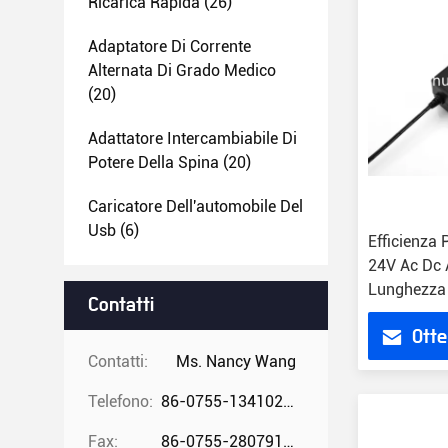
Ricarica Rapida
(26)
Adaptatore Di Corrente
Alternata Di Grado Medico
(20)
Adattatore Intercambiabile Di
Potere Della Spina
(20)
Caricatore Dell'automobile Del
Usb
(6)
Efficienza 
24V Ac Dc 
Lunghezza
Contatti
certificato
Otte
Contatti:
Ms. Nancy Wang
Telefono:
86-0755-13410274294
Fax:
86-0755-28079166