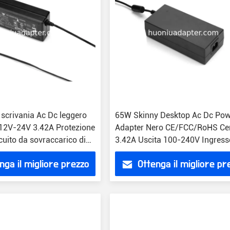
 scrivania Ac Dc leggero
65W Skinny Desktop Ac Dc Po
 12V-24V 3.42A Protezione
Adapter Nero CE/FCC/RoHS Ce
cuito da sovraccarico di
3.42A Uscita 100-240V Ingress
1.5m Cavo
nga il migliore prezzo
Ottenga il migliore pr