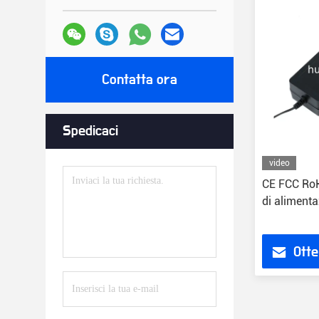
Contatta ora
Spedicaci
video
CE FCC RoH
di alimenta
Otte