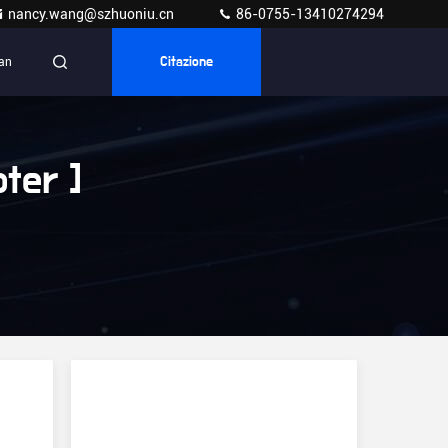
nancy.wang@szhuoniu.cn
86-0755-13410274294
ian
Citazione
ter ]